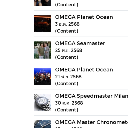
(Content)
OMEGA Planet Ocean
3 ธ.ค. 2568
(Content)
OMEGA Seamaster
25 พ.ย. 2568
(Content)
OMEGA Planet Ocean
21 พ.ย. 2568
(Content)
OMEGA Speedmaster Milano
30 ต.ค. 2568
(Content)
OMEGA Master Chronomet