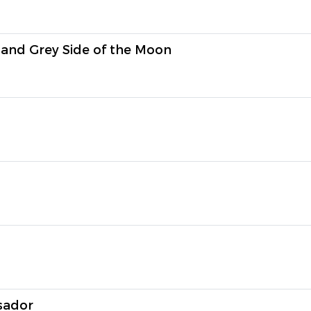
nd Grey Side of the Moon
sador