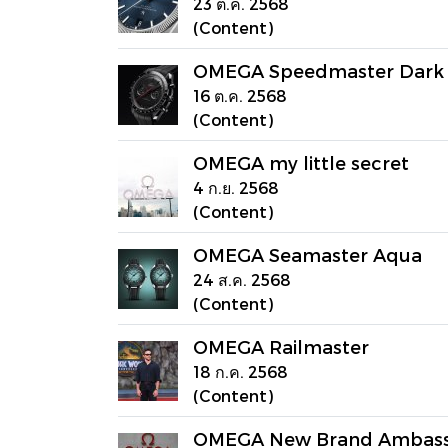
23 ต.ค. 2568
(Content)
OMEGA Speedmaster Dark a
16 ต.ค. 2568
(Content)
OMEGA my little secret
4 ก.ย. 2568
(Content)
OMEGA Seamaster Aqua
24 ส.ค. 2568
(Content)
OMEGA Railmaster
18 ก.ค. 2568
(Content)
OMEGA New Brand Ambas