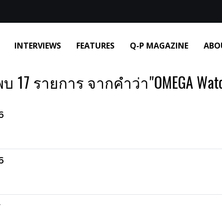
INTERVIEWS
FEATURES
Q-P MAGAZINE
ABO
พบ 17 รายการ จากคำว่า"OMEGA Watc
6
6
r