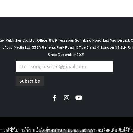
ey Publisher Co., Ltd., Office: 87/9 Tessaban Songkhro Road, Lad Yao District
n of Lup Media Ltd. 338A Regents Park Road, Office 3 and 4, London N3 2LN, U
Since December 2021.
Subscribe
copyright by
บการณ์ที่ดีในการใช้งานเว็บไซต์ของท่าน ท่านสามารถอ่านรายละเอียดเพิ่มเติมได้ที่