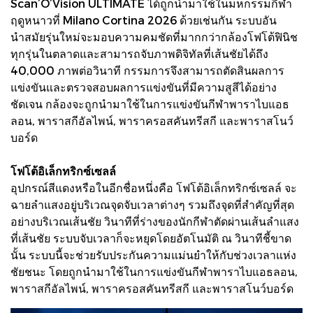
Scan’O’Vision ULTIMATE ได้ถูกนำมาใช้ในมหกรรมกีฬา
ฤดูหนาวที่ Milano Cortina 2026 ด้วยเช่นกัน ระบบอัน
นำสมัยรุ่นใหม่จะมอบความคมชัดที่มากกว่ากล้องโฟโต้ฟินิช
ทุกรุ่นในตลาดและสามารถจับภาพดิจิทัลที่เส้นชัยได้ถึง
40,000 ภาพต่อวินาที กรรมการจึงสามารถตัดสินผลการ
แข่งขันและตรวจสอบผลการแข่งขันที่มีความสูสีได้อย่าง
ชัดเจน กล้องจะถูกนำมาใช้ในการแข่งขันกีฬาพาราไบแอธ
ลอน, พาราสกีอัลไพน์, พาราครอสคันทรีสกี และพาราสโนว์
บอร์ด
โฟโต้อิเล็กทริกซ์เซลล์
อุปกรณ์สีแดงหรือในอีกชื่อหนึ่งคือ โฟโต้อิเล็กทริกซ์เซลล์ จะ
ฉายลำแสงอยู่บริเวณจุดจับเวลาต่างๆ รวมถึงจุดที่สำคัญที่สุด
อย่างบริเวณเส้นชัย วินาทีที่ร่างของนักกีฬาตัดผ่านเส้นลำแสง
ที่เส้นชัย ระบบจับเวลาก็จะหยุดโดยอัตโนมัติ ณ วินาทีชี้ขาด
นั้น ระบบนี้จะช่วยรับประกันความแม่นยำให้กับช่วงเวลาแห่ง
ชัยชนะ โดยถูกนำมาใช้ในการแข่งขันกีฬาพาราไบแอธลอน,
พาราสกีอัลไพน์, พาราครอสคันทรีสกี และพาราสโนว์บอร์ด