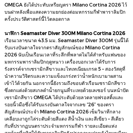
OMEGA ยังได้ประทับเหรียญตรา Milano Cortina 2026 ไว้
บนฝาหลังเพื่อแสดงความยกย่องต่อมหกรรมกีฬาพาราลิมปิก
ครั้งประวัติศาสตร์นี้ไว้ตลอดกาล
นาฬิกา Seamaster Diver 300M Milano Cortina 2026
เรือนเวลาขนาด 43.5 มม. Seamaster Diver 300M รุ่นนี้ได้
รับแรงบันดาลใจจากตราสัญลักษณ์ของ Milano Cortina
2026 นับเป็นเรือนเวลาที่ระลึกที่พลาดไม่ได้สำหรับแฟนของ
มหกรรมพาราลิมปิกฤดูหนาว เครื่องบอกเวลาได้รับการ
รังสรรค์จากเซรามิกสีขาวและไทเทเนียมเกรด 5 – สองวัสดุที่
นำความวิจิตรและความแข็งแกร่งทว่าน้ำหนักเบามาผสาน
เข้าไว้ด้วยกัน นอกจากนี้ยังรวมถึงขอบตัวเรือนเซรามิกสีขาว
ซึ่งตกแต่งด้วยสเกลดำน้ำยกนูนที่ระเหยด้วยเลเซอร์ บนหน้าปัด
เซรามิกสีขาว OMEGA ได้ประดับด้วยลวดลายฟรอสติ้งและ
รอยนิ้วมือซึ่งได้รับแรงบันดาลใจจากเลข “26” ของตรา
สัญลักษณ์ประจำ Milano Cortina 2026 เข็มวินาทีกลาง
เคลือบเงาถูกไล่ระดับด้วยสีแดง สีน้ำเงิน และสีเขียว – สีเดียว
กับที่ปรากฏบนตราประจำมหกรรมกีฬา รายละเอียดแห่ง
สุดท้ายที่อุทิศให้กับพาราลิมปิกยังปรากฏบนฝาหลังไทเทเนียม