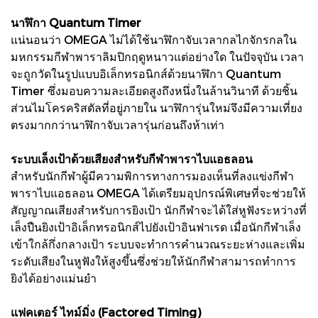
นาฬิกา Quantum Timer
แน่นอนว่า OMEGA ไม่ได้ใช้นาฬิกาจับเวลากลไกจักรกลใน
มหกรรมกีฬาพาราลิมปิกฤดูหนาวแต่อย่างใด ในปัจจุบัน เวลา
จะถูกวัดในรูปแบบอิเล็กทรอนิกส์ด้วยนาฬิกา Quantum
Timer ซึ่งมอบความละเอียดสูงถึงหนึ่งในล้านวินาที ด้วยชิ้น
ส่วนไมโครคริสตัลที่อยู่ภายใน นาฬิการุ่นใหม่จึงมีความเที่ยง
ตรงมากกว่านาฬิกาจับเวลารุ่นก่อนถึงห้าเท่า
ระบบเล็งเป้าด้วยเสียงสำหรับกีฬาพาราไบแอธลอน
สำหรับนักกีฬาผู้มีความพิการทางการมองเห็นที่ลงแข่งกีฬา
พาราไบแอธลอน OMEGA ได้เตรียมอุปกรณ์พิเศษที่จะช่วยให้
สัญญาณเสียงสำหรับการยิงเป้า นักกีฬาจะได้ใส่หูฟังระหว่างที่
เล็งปืนยิงเป้าอิเล็กทรอนิกส์ไปยังเป้าอินฟาเรด เมื่อนักกีฬาเล็ง
เข้าใกล้กึ่งกลางเป้า ระบบจะทำการคำนวณระยะห่างและเพิ่ม
ระดับเสียงในหูฟังให้สูงขึ้นซึ่งช่วยให้นักกีฬาสามารถทำการ
ยิงได้อย่างแม่นยำ
แฟคเตอร์ ไทม์มิ่ง (Factored Timing)