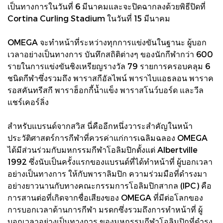
เป็นทางการในวันที่ 6 มีนาคมและจะปิดฉากลงด้วยพิธีปิดที่
Cortina Curling Stadium ในวันที่ 15 มีนาคม
OMEGA จะทำหน้าที่ระหว่างทุกการแข่งขันในฐานะ ผู้บอก
เวลาอย่างเป็นทางการ บันทึกสถิติต่างๆ ของนักกีฬากว่า 600
รายในการแข่งขันชิงเหรียญรางวัล 79 รายการครอบคลุม 6
ชนิดกีฬาซึ่งรวมถึง พาราสกีอัลไพน์ พาราไบแอธลอน พาราค
รอสคันทรีสกี พาราฮ็อกกี้น้ำแข็ง พาราสโนว์บอร์ด และวีล
แชร์เคอร์ลิ่ง
สำหรับแบรนด์จากสวิส นี่คืออีกหนึ่งวาระสำคัญในหน้า
ประวัติศาสตร์การกีฬาที่ควรค่าแก่การเฉลิมฉลอง OMEGA
ได้มีส่วนร่วมกับมหกรรมกีฬาโอลิมปิกตั้งแต่ Albertville
1992 ซึ่งนับเป็นครั้งแรกของแบรนด์ที่ได้ทำหน้าที่ ผู้บอกเวลา
อย่างเป็นทางการ ให้กับพาราลิมปิก ความร่วมมือที่ดำรงมา
อย่างยาวนานกับทางคณะกรรมการโอลิมปิกสากล (IPC) คือ
การสานต่อที่เกิดจากชื่อเสียงของ OMEGA ที่มีต่อโลกของ
การบอกเวลาด้านการกีฬา มรดกซึ่งรวมถึงการทำหน้าที่ ผู้
บอกเวลาอย่างเป็นทางการ ของมหกรรมกีฬาโอลิมปิกที่ดำรง