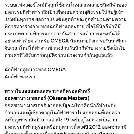
ระบบแฟคเตอร์ไทม์มิ่งถูกใช้งานในหลากหลายชนิดกีฬาของ
มหกรรมกีฬาพาราลิมปิกเพื่อมอบความยุติธรรมให้กับผู้เข้า
แข่งขันทุกราย ผลการแข่งขันสุดท้ายจะถูกคำนวนตามความ
พิการทางร่างกายของนักกีฬาแต่ละราย เพื่อให้นักกีฬาที่มี
ประเภทความพิการแตกต่างกันสามารถทำการแข่งขันได้
อย่างเท่าเทียม สำหรับ OMEGA นั่นหมายถึงการปรับนาฬิกา
จับเวลาใหม่ให้ทำงานช้าลงสำหรับนักกีฬาบางรายซึ่งเป็นไป
ตามค่าที่ได้รับการอนุมัติจากหน่วยงานกำกับดูแลแล้ว
นักกีฬาฤดูหนาวของ OMEGA
นักกีฬาของเรา
พาราไบแอธลอนและพาราสกีครอสคันทรี
ออคซานา มาสเตอร์ (Oksana Masters)
ออคซานา มาสเตอร์ จากสหรัฐอเมริกาคือนักกีฬาระดับ
ตำนานและผู้เชี่ยวชาญในกีฬาพาราไบแอธลอนที่เคยคว้า
เหรียญพาราลิมปิกมาแล้วถึง 19 เหรียญไม่ว่าจะเป็นจาก
มหกรรมกีฬาฤดูร้อนหรือฤดูหนาวตั้งแต่ปี 2012 ออคซานามี
ทั้งความแข็งแกร่ง เปี่ยมด้วยประสบการณ์ และมีความ