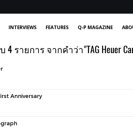
INTERVIEWS
FEATURES
Q-P MAGAZINE
ABO
บ 4 รายการ จากคำว่า"TAG Heuer Car
r
irst Anniversary
ograph