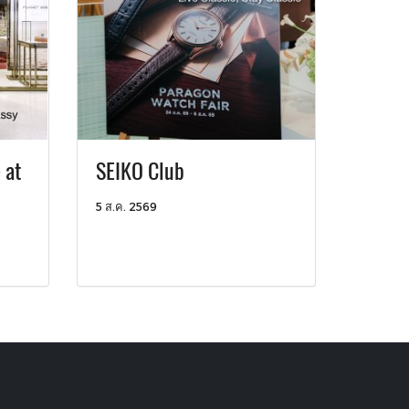
 at
SEIKO Club
5 ส.ค. 2569