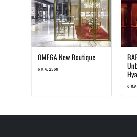
OMEGA New Boutique
BAR
Unb
6 ส.ค. 2569
Hya
6 ส.ค