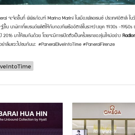
 จะจัดขึ้นที่ พิพิธภัณฑ์ Marina Marini ในเมืองฟลอเรนซ์ ประเทศอิตาลี ในวั
ษฐ์ขึ้น นาฬิกาที่แบรนด์ผลิตให้กับกองทัพเรืออิตาลีในระหว่างยุค 1930s -1950s ผ
 2016 มาให้ชมกันด้วย โดยจะมีการเปิดตัวเป็นครั้งแรกของรุ่นใหม่อย่าง
Radio
ก็อย่าลืมแวะไปชมกันนะ
#PaneraiDiveIntoTime #PaneraiFirenze
iveIntoTime