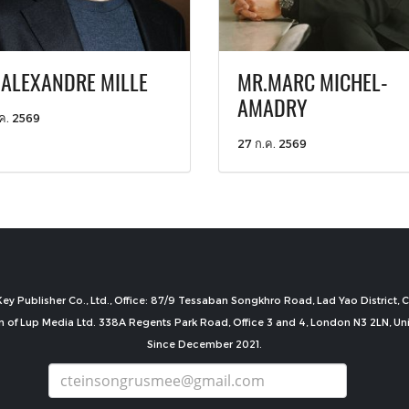
ALEXANDRE MILLE
MR.MARC MICHEL-
AMADRY
ค. 2569
27 ก.ค. 2569
ey Publisher Co., Ltd., Office: 87/9 Tessaban Songkhro Road, Lad Yao District
n of Lup Media Ltd. 338A Regents Park Road, Office 3 and 4, London N3 2LN, U
Since December 2021.