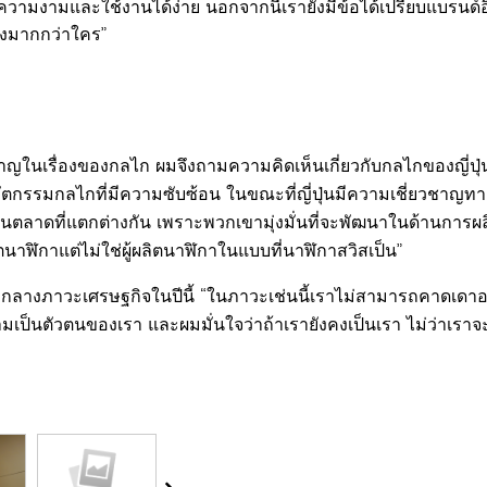
ามงามและใช้งานได้ง่าย นอกจากนี้เรายังมีข้อได้เปรียบแบรนด์อื่
ญิงมากกว่าใคร”
ญในเรื่องของกลไก ผมจึงถามความคิดเห็นเกี่ยวกับกลไกของญี่ปุ่น
ัตกรรมกลไกที่มีความซับซ้อน ในขณะที่ญี่ปุ่นมีความเชี่ยวชาญ
ตลาดที่แตกต่างกัน เพราะพวกเขามุ่งมั่นที่จะพัฒนาในด้านการผล
ผลิตนาฬิกาแต่ไม่ใช่ผู้ผลิตนาฬิกาในแบบที่นาฬิกาสวิสเป็น”
งภาวะเศรษฐกิจในปีนี้ “ในภาวะเช่นนี้เราไม่สามารถคาดเดาอะไรไ
มเป็นตัวตนของเรา และผมมั่นใจว่าถ้าเรายังคงเป็นเรา ไม่ว่าเรา