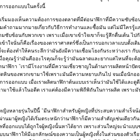
งการออกแบบในครั้งนี้
าเริ่มมองเห็นความต้องการของตลาดที่มีต่อนาฬิกาที่มีความซับซ้อนส
ามคำถามมากมายเกี่ยวกับวิธีการทำงานและซื้อมัน แต่ไม่มีใครรู้แ
ความซับซ้อนกับพวกเขา เพราะเมื่อเขาเข้าใจเขาก็จะรู้สึกตื่นเต้น ไปก
้องเข้าใจนั่นก็คือเรื่องของดาราศาสตร์ซึ่งเป็นการบอกเวลาแบบดั้งเด
ัญที่จะต้องทำให้คนระลึกว่ามันยังมีความเชื่อมโยงกันระหว่างเรา กับ
ื่อคุณรู้ว่ามันคืออะไรคุณก็จะรู้ว่ามันฉลาดและยากแค่ไหนที่จะต
ัดนาฬิกา
“เรามีโรงงานที่มีความเชี่ยวชาญในด้านการผลิตหน้าปัดจ
ปัดหินของพวกเขามาใช้เพราะมันมีความหยาบเกินไป จนเมื่อนักออ
นการออกแบบ เมื่อเราผลิตนาฬิกาต้นแบบเราเห็นว่ามันใช้ได้และดูดีก
ถูกนำมาใช้แล้วในอดีต เราแค่ต้องมีความพิถีพิถันในการผลิต เพราะ
้หญิงหลายรุ่นในปีนี้ “มีนาฬิกาสำหรับผู้หญิงที่ประสบความสำเร็จ
านมาผู้หญิงได้เริ่มตระหนักว่านาฬิกาก็มีความสำคัญเช่นเดียวกันกั
รกลที่ออกแบบได้ถูกใจผู้หญิงนั้นหาได้ยาก เพราะส่วนใหญ่จะนำแบ
บนาฬิกาให้มีเอกลักษณ์ของความเป็นผู้หญิงทั้งในส่วนของตัวเรือน 