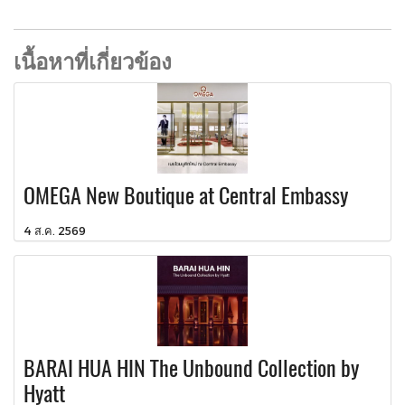
เนื้อหาที่เกี่ยวข้อง
OMEGA New Boutique at Central Embassy
4 ส.ค. 2569
BARAI HUA HIN The Unbound Collection by
Hyatt