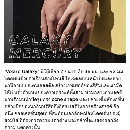
“Volare Galaxy” มีให้เลือก 2 ขนาด คือ 36 มม. และ 42 มม.
โดดเด่นด้วยตัวเรือนสองโทนสี ไล่เฉดลงบนหน้าปัดและสาย
นาฬิกาแบบสเตนเลสสตีล สร้างเอฟเฟกต์ของสีสันและเงามืด
ให้เป็นดั่งตัวแทนของดาวเคราะห์ทั้งสาม ท่ามกลางกาแลคซี่
มาพร้อมหน้าปัดรูปทรง cone shape และปลายเข็มหักงอขึ้น
คล้ายปีกของนกอินทรีสื่อถึงอิสระเสรีในการสร้างสรรค์ อีก
หนึ่ง คอลเลคชั่นสุดเท่ ที่สะท้อนเอกลักษณ์อันโดดเด่นของผู้
สวมใส่ ที่ต้องการความแตกต่าง และกล้าที่จะแสดงออกถึง
ความ แตกต่างนั้น