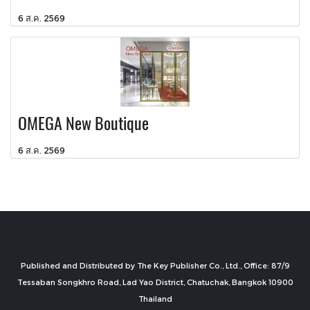
6 ส.ค. 2569
OMEGA New Boutique
6 ส.ค. 2569
Published and Distributed by The Key Publisher Co., Ltd., Office: 87/9
Tessaban Songkhro Road, Lad Yao District, Chatuchak, Bangkok 10900
Thailand