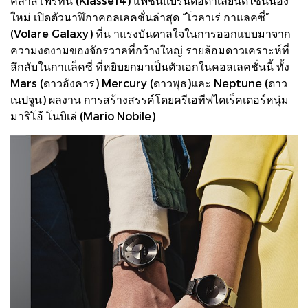
คลาสโฟร์ทีน (Klasse14) แฟชั่นแบรนด์อิตาเลี่ยนดีไซน์น้อง
ใหม่ เปิดตัวนาฬิกาคอลเลคชั่นล่าสุด “โวลาเร่ กาแลคซี่”
(Volare Galaxy) ที่น าแรงบันดาลใจในการออกแบบมาจาก
ความงดงามของจักรวาลที่กว้างใหญ่ รายล้อมดาวเคราะห์ที่
ลึกลับในกาแล็คซี่ ที่หยิบยกมาเป็นตัวเอกในคอลเลคชั่นนี้ ทั้ง
Mars (ดาวอังคาร) Mercury (ดาวพุธ)และ Neptune (ดาว
เนปจูน) ผลงาน การสร้างสรรค์โดยครีเอทีฟไดเร็คเตอร์หนุ่ม
มาริโอ้ โนบิเล่ (Mario Nobile)