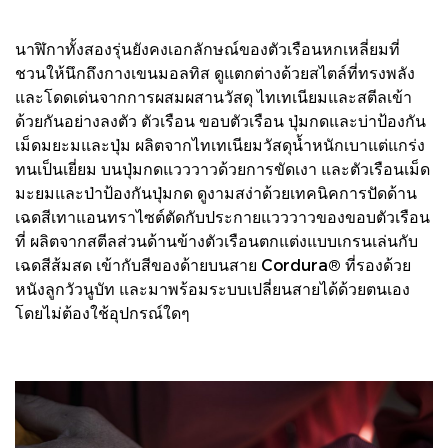
นาฬิกาทั้งสองรุ่นยังคงเอกลักษณ์ของตัวเรือนหกเหลี่ยมที่
ชวนให้นึกถึงกางเขนมอลทิส ดูแตกต่างด้วยสไตล์ที่ทรงพลัง
และโดดเด่นจากการผสมผสานวัสดุ ไทเทเนียมและสตีลเข้า
ด้วยกันอย่างลงตัว ตัวเรือน ขอบตัวเรือน ปุ่มกดและบ่าป้องกัน
เม็ดมยะมและปุ่ม ผลิตจากไทเทเนียมวัสดุน้ำหนักเบาแต่แกร่ง
ทนเป็นเยี่ยม บนปุ่มกดแวววาวด้วยการขัดเงา และตัวเรือนเม็ด
มะยมและป่าป้องกันปุ่มกด ดูงามสง่าด้วยเทคนิคการปัดด้าน
เฉดสีเทาแอนทราไซต์ตัดกับประกายแวววาวของขอบตัวเรือน
ที่ ผลิตจากสตีลส่วนด้านข้างตัวเรือนตกแต่งแบบเกรนเล่นกับ
เฉดสีส้มสด เข้ากับสีของด้ายบนสาย Cordura® ที่รองด้วย
หนังลูกวัวนูบัท และมาพร้อมระบบเปลี่ยนสายได้ด้วยตนเอง
โดยไม่ต้องใช้อุปกรณ์ใดๆ