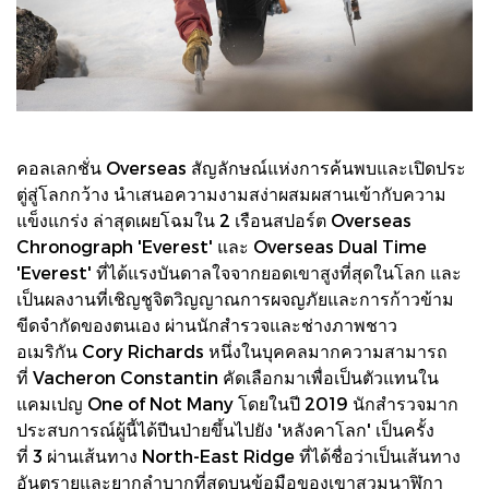
คอลเลกชั่น Overseas สัญลักษณ์แห่งการค้นพบและเปิดประ
ตู่สู่โลกกว้าง นำเสนอความงามสง่าผสมผสานเข้ากับความ
แข็งแกร่ง ล่าสุดเผยโฉมใน 2 เรือนสปอร์ต Overseas
Chronograph 'Everest' และ Overseas Dual Time
'Everest' ที่ได้แรงบันดาลใจจากยอดเขาสูงที่สุดในโลก และ
เป็นผลงานที่เชิญชูจิตวิญญาณการผจญภัยและการก้าวข้าม
ขีดจำกัดของตนเอง ผ่านนักสำรวจและช่างภาพชาว
อเมริกัน Cory Richards หนึ่งในบุคคลมากความสามารถ
ที่ Vacheron Constantin คัดเลือกมาเพื่อเป็นตัวแทนใน
แคมเปญ One of Not Many โดยในปี 2019 นักสำรวจมาก
ประสบการณ์ผู้นี้ได้ปีนป่ายขึ้นไปยัง 'หลังคาโลก' เป็นครั้ง
ที่ 3 ผ่านเส้นทาง North-East Ridge ที่ได้ชื่อว่าเป็นเส้นทาง
อันตรายและยากลำบากที่สุดบนข้อมือของเขาสวมนาฬิกา