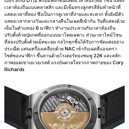
เบอร์ 5110 DT/2 พร้อมฟังก์ชั่นแสดงเวลาสองไทม์ โซน แสดง
เวลาท้องถิ่นแบบคลาสสิก และมีเข็มทรงลูกศรสีส้มทำหน้าที่
แสดงเวลาที่สอง ซึ่งเป็นการดูเวลาที่ง่ายและสะดวก ทั้งยังมีตัว
แสดงเวลากลางวันและกลางคืนในเฉดสีเข้ากัน วันที่แสดงด้วย
เข็มในตำแหน่ง 6 นาฬิกา ทำงานประสานกับเวลาท้องถิ่น
ปรับตั้งด้วยปุ่มกดที่ออกแบบมาโดยเฉพาะ ส่วนเวลาไทม์โซน
ที่สองปรับตั้งด้วยเม็ดมะยม กลไกทุกชิ้นได้รับการขัดแต่งอย่าง
ประณีต แท่นเครื่องเคลือบด้วย NAC เข้ากับเฉดสีแอนทรา
ไซต์ของนาฬิกา ขึ้นลานด้วยโรเตอร์ทองชมพู 22K และสลัก
ภาพยอดเขาเอเวอเรสต์ แรงบันดาลใจจากภาพถ่ายของ Cory
Richards