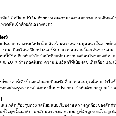
เทียร์เมื่อปีค.ศ.1924 ด้วยการเผยความงดงามของวงแหวนสีทองไวท์
หวัดพันเข้าด้วยกันอย่างลงตัว
ier)
ให้เป็นมากกว่างานศิลปะ ด้วยตัวเรือนทรงเหลี่ยมมุมมน เส้นสายที
รารถนาที่จะให้นาฬิกาปองแตร์รักษาความความโดดเด่นของเส้นสายแต
นนี้มีชื่อเดียวกับกำไลข้อมือที่สะท้อนความเคลื่อนไหวของเสือแพน
ศ. 2017 ถ่ายทอดนิยามความเป็นอิสตรีที่เปี่ยมสุข เด็ดเดี่ยว และเ
ดีไซน์ของคาร์เทียร์ และเส้นสายที่คมชัดคือความสมบูรณ์แบบ กำไลข้อ
การนำทองคำหรูหราทรงโค้งสองชิ้นมาประกอบเข้ากันด้วยสกรูและไข
)
นแนวคิดเรื่องรูปทรง รสนิยมแบบเรียบง่าย ความถูกต้องของสัดส่วนแ
ขณะที่ในยุคนั้นนาฬิกาพกมักมีทรงกลม ส่วนสกรูที่มักถูกซ่อนไว้อยู