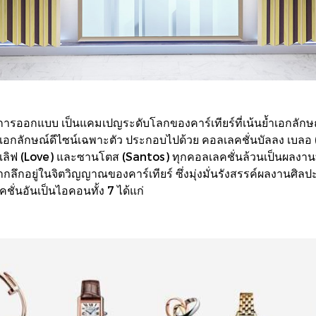
ารออกแบบ เป็นแคมเปญระดับโลกของคาร์เทียร์ที่เน้นย้ำเอกลั
ีเอกลักษณ์ดีไซน์เฉพาะตัว ประกอบไปด้วย คอลเลคชั่นบัลลง เบลอ (B
e), เลิฟ (Love) และซานโตส (Santos) ทุกคอลเลคชั่นล้วนเป็นผลงาน
ึกอยู่ในจิตวิญญาณของคาร์เทียร์ ซึ่งมุ่งมั่นรังสรรค์ผลงานศิลป
ั่นอันเป็นไอคอนทั้ง 7 ได้แก่