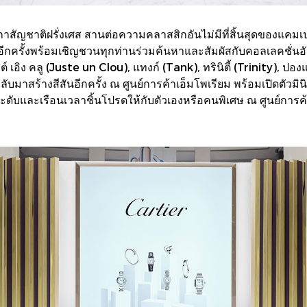
ฬิกาสัญชาติฝรั่งเศส สานต่อความคลาสสิกอันไม่มีที่สิ้นสุดของแ
ีกครั้งพร้อมเชิญชวนทุกท่านร่วมค้นหาและสัมผัสกับคอลเลคชั่นอั
ต์ เอิง คลู (Juste un Clou), แทงก์ (Tank), ทรินิตี้ (Trinity), 
ลับมาสร้างสีสันอีกครั้ง ณ ศูนย์การค้าเอ็มโพเรียม พร้อมเปิดตัว
บและเรือนเวลาชิ้นโปรดให้กับตัวเองหรือคนพิเศษ ณ ศูนย์การค้าเอ็