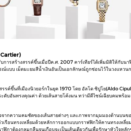
 Cartier)
การสร้างสรรค์ขึ้นเมื่อปีค.ศ. 2007 คาร์เทียร์ได้เพิ่มมิติให้กับ
ณ์แบบ เม็ดมะยมสีน้ำเงินอันเป็นเอกลักษณ์ถูกซ่อนไว้ในวงแหวนก
สรรค์ขึ้นที่เมืองนิวยอร์กในยุค 1970 โดย อัลโด ซิปูโย(Aldo Cipul
ดับอันทรงคุณค่า ด้วยเส้นสายโค้งมน ทว่ามีดีไซน์เฉียบคมพร้อมสัด
ันดาลใจจากความคมชัดของเส้นสายต่างๆ และภาพจากมุมมองด้านบนขอ
บตัวเรือนทรงเหลี่ยมด้วยหลักการออกแบบกราฟฟิกให้คานทรงเหลี่ยมสอ
าฬิกาต้องกลมกลืนจนเกือบจะเป็นเส้นเดียวกันเพื่อรักษาหัวใจหลั