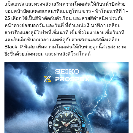
แข็งแกร่ง และทรงพลัง เสริมความโดดเด่นให้กับหน้าปัดด้วย
ขอบหน้าปัดแสดงสเกลนาทีแบบทูโทน ขาว - ฟ้าโดยนาทีที่ 1 –
25 เลือกใช้เป็นสีฟ้าตัดกับตัวเรือน และสายสีดำสนิท ประดับ
หน้าต่างย่อยบอกวัน และวันที่ ที่ตำแหน่ง 3 นาฬิกา เคลือบ
สารเรืองแสงลูมิไบร์ทที่เข็มนาที เข็มชั่วโมง ปลายเข็มวินาที
และอินเด็กซ์บอกเวลา แมตช์คู่กับสายสเตนเลสสตีลเคลือบ
Black IP พิเศษ เพิ่มความโดดเด่นให้กับพายุลูกนี้สวยสง่างาม
ยิ่งขึ้นด้วยเม็ดมะยม และฝาหลังสีโรสโกลด์