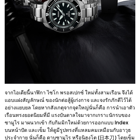
จากไอเดียนี้นาฬิกา ไซโก พรอสเปกซ์ ใหม่ทั้งสามเรือน จึงได้
แอบแฝงสัญลักษณ์ ของนักต่อสู้ผู้เก่งกาจ และจงรักภักดีไว้ได้
อย่างแยบยล โดยหากสังเกตุจากจุดใหญ่นั่นก็คือ การนำเอาตัว
เรือนทรงยอดนิยมที่มี แรงบันดาลใจมาจากเกราะนักรบของ
ซามูไร มาผนวกเข้า กับกิมมิกใหม่ด้วยการออกแบบ Index
บนหน้าปัด และเข็ม ให้ดูมีรูปทรงที่แหลมคมเหมือนกับอาวุธ
ประจำกาย นั่นก็คือ ดาบซามูไร หรือนิฮงโต (日本刀) โดยเข็ม