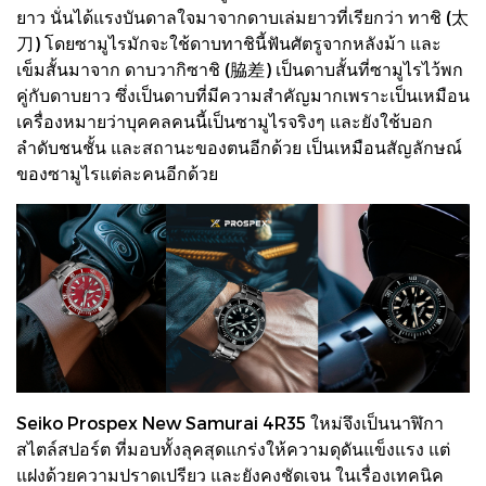
ยาว นั่นได้แรงบันดาลใจมาจากดาบเล่มยาวที่เรียกว่า ทาชิ (太
刀) โดยซามูไรมักจะใช้ดาบทาชินี้ฟันศัตรูจากหลังม้า และ
เข็มสั้นมาจาก ดาบวากิซาชิ (脇差) เป็นดาบสั้นที่ซามูไรไว้พก
คู่กับดาบยาว ซึ่งเป็นดาบที่มีความสำคัญมากเพราะเป็นเหมือน
เครื่องหมายว่าบุคคลคนนี้เป็นซามูไรจริงๆ และยังใช้บอก
ลำดับชนชั้น และสถานะของตนอีกด้วย เป็นเหมือนสัญลักษณ์
ของซามูไรแต่ละคนอีกด้วย
Seiko Prospex New Samurai 4R35 ใหม่จึงเป็นนาฬิกา
สไตล์สปอร์ต ที่มอบทั้งลุคสุดแกร่งให้ความดุดันแข็งแรง แต่
แฝงด้วยความปราดเปรียว และยังคงชัดเจน ในเรื่องเทคนิค