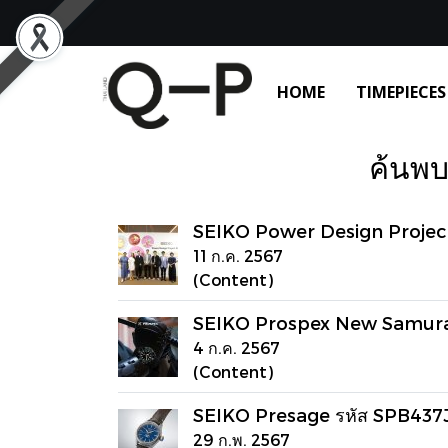
HOME
TIMEPIECES
ค้นพบ
SEIKO Power Design Projec
11 ก.ค. 2567
(Content)
SEIKO Prospex New Samura
4 ก.ค. 2567
(Content)
SEIKO Presage รหัส SPB437
29 ก.พ. 2567