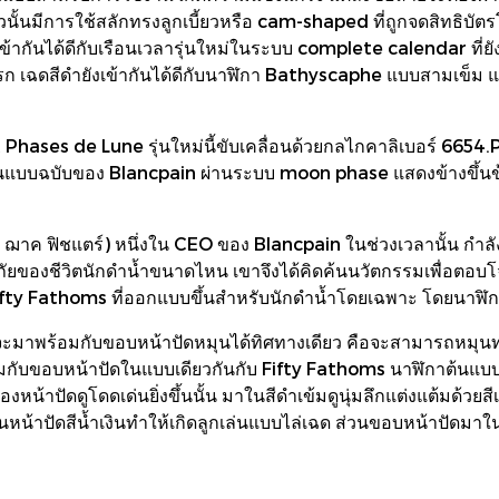
่าวนั้นมีการใช้สลักทรงลูกเบี้ยวหรือ cam-shaped ที่ถูกจดสิทธิ
กันได้ดีกับเรือนเวลารุ่นใหม่ในระบบ complete calendar ที่ยังมีห
แรก เฉดสีดำยังเข้ากันได้ดีกับนาฬิกา Bathyscaphe แบบสามเข็ม แ
ses de Lune รุ่นใหม่นี้ขับเคลื่อนด้วยกลไกคาลิเบอร์ 6654.
นสูงในแบบฉบับของ Blancpain ผ่านระบบ moon phase แสดงข้างขึ้
าค ฟิชแตร์) หนึ่งใน CEO ของ Blancpain ในช่วงเวลานั้น กำลัง
ภัยของชีวิตนักดำน้ำขนาดไหน เขาจึงได้คิดค้นนวัตกรรมเพื่อตอบ
Fifty Fathoms ที่ออกแบบขึ้นสำหรับนักดำน้ำโดยเฉพาะ โดยนาฬิกา
 จะมาพร้อมกับขอบหน้าปัดหมุนได้ทิศทางเดียว คือจะสามารถหมุนทว
ับขอบหน้าปัดในแบบเดียวกันกับ Fifty Fathoms นาฬิกาต้นแบบที่
องหน้าปัดดูโดดเด่นยิ่งขึ้นนั้น มาในสีดำเข้มดูนุ่มลึกแต่งแต้มด้วยส
บนหน้าปัดสีน้ำเงินทำให้เกิดลูกเล่นแบบไล่เฉด ส่วนขอบหน้าปัดมา