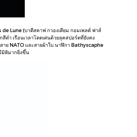
 de Lune (บาตีสคาฟ กวองเตียม กอมเพลต์ ฟาส์
สีดำ เรือนเวลาโดดเด่นด้วยลุคสปอร์ตที่ยังคง
รามิก สาย NATO และสายผ้าใบ นาฬิกา Bathyscaphe
ติมากยิ่งขึ้น