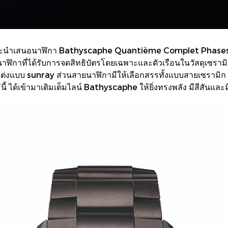
งที่จะนำเสนอนาฬิกา Bathyscaphe Quantième Complet Phases
าฬิกาที่ได้รับการจดสิทธิบัตรโดยเฉพาะและตัวเรือนในวัสดุเซรามิก
้มปัดแต่งแบบ sunray ส่วนสายนาฬิกามีให้เลือกสรรทั้งแบบสายเซ
้เข้ามาเติมเต็มไลน์ Bathyscaphe ให้ยิ่งทรงพลัง มีสีสันและมีมิ