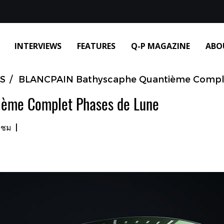
INTERVIEWS
FEATURES
Q-P MAGAZINE
ABO
S
BLANCPAIN Bathyscaphe Quantième Comple
ème Complet Phases de Lune
าชม
|