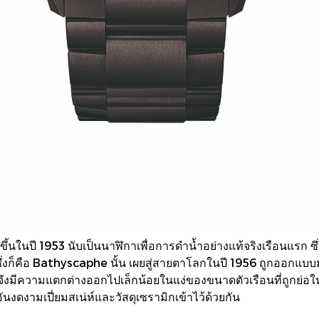
ึ้นในปี 1953 นับเป็นนาฬิกาเพื่อการดำน้ำอย่างแท้จริงเรือนแรก ซึ่
ึ่งก็คือ Bathyscaphe นั้น เผยสู่สายตาโลกในปี 1956 ถูกออกแบบ
ึงมีความแตกต่างออกไปเล็กน้อยในแง่ของขนาดตัวเรือนที่ถูกย่อให
ันงดงามเปี่ยมสเน่ห์และวัสดุเซรามิกเข้าไว้ด้วยกัน