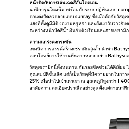
หน้าปัดกับการเล่นเฉดสีอันโดดเด่น
นาฬิการุ่นใหม่นี้มาพร้อมกับระบบปฏิทินแบบ comp
ตกแต่งปัดลวดลายแบบ sunray ซึ่งเมื่อตัดกับวัสดุ
แสงที่ทั้งดูมีมิติ งดงามหรูหรา และยังเงาวับวาวจับ
ระหว่างหน้าปัดสีน้ำเงินกับตัวเรือนและสายเซรามิก
ความแกร่งคงกระพัน
เทคนิคการสรรค์สร้างเซรามิกสุดล้ำ นำพา Bathyscap
ตอบโจทย์การใช้งานที่หลากหลายอย่าง Bathyscap
วัสดุเซรามิกนี้ทั้งทนทาน กันรอยขีดข่วนได้ดีเยี่ยม
คุณสมบัติชั้นเลิศ แต่ก็เป็นวัสดุที่มีความยากในก
25% เมื่อนำไปเข้าเตาเผา ณ อุณหภูมิสูงกว่า 1,400
อาศัยความละเอียดปราณีตอย่างสูง ตั้งแต่สายนาฬิก