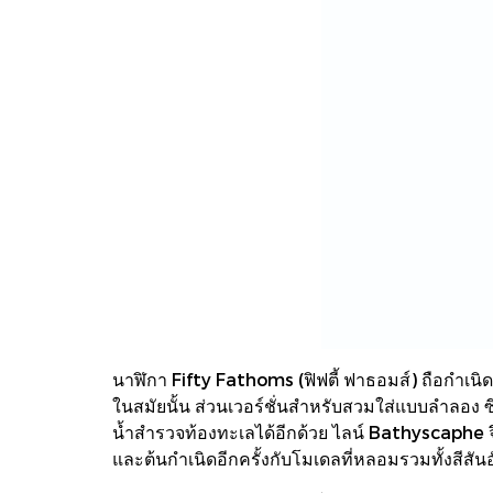
นาฬิกา Fifty Fathoms (ฟิฟตี้ ฟาธอมส์) ถือกำเนิดข
ในสมัยนั้น ส่วนเวอร์ชั่นสำหรับสวมใส่แบบลำลอง ซ
น้ำสำรวจท้องทะเลได้อีกด้วย ไลน์ Bathyscaphe จ
และต้นกำเนิดอีกครั้งกับโมเดลที่หลอมรวมทั้งสีสันอ