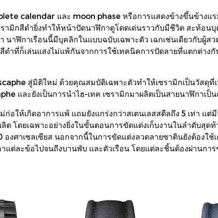
lete calendar และ moon phase หรือการแสดงข้างขึ้นข้างแรม หน้
เซรามิกสีดำยิ่งทำให้หน้าปัดนาฬิกาดูโดดเด่นราวกับมีชีวิต สะท้อ
ตา นาฬิกาเรือนนี้มีบุคลิกในแบบฉบับเฉพาะตัว เฉกเช่นเดียวกับผู้สว
สีดำที่ก็เล่นแสงไม่แพ้กันจากการใช้เทคนิคการปัดลายที่แตกต่างกั
he สู่มิติใหม่ ด้วยคุณสมบัติเฉพาะตัวทำให้เซรามิกเป็นวัสดุที่เห
he และยังเป็นการนำไฮ-เทค เซรามิกมาผลิตเป็นสายนาฬิกาเป็นค
 ไม่ก่อให้เกิดอาการแพ้ แถมยังแกร่งกว่าสเตนเลสสตีลถึง 5 เท่า แต่ม
ารผลิต โดยเฉพาะอย่างยิ่งในขั้นตอนการขัดแต่งเก็บงานในลำดับสุดท้
 องศาเซลเซียส นอกจากนี้ในการขัดแต่งลวดลายซาตินยังต้องใช้เครื
าแต่ละข้อไปจนถึงบานพับ และตัวเรือน โดยแต่ละชิ้นต้องผ่านการขั