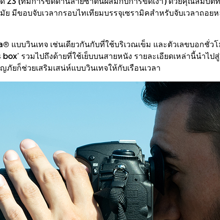
ด 23 (ที่มีการขัดด้านลายซาตินผสมกับการขัดเงา) ด้วยคุณสมบัติ
คสมัย มีขอบจับเวลากรอบไทเทียมบรรจุเซรามิคสำหรับจับเวลาถอยหล
แบบวินเทจ เช่นเดียวกันกับที่ใช้บริเวณเข็ม และตัวเลขบอกชั่วโม
box’ รวมไปถึงด้ายที่ใช้เย็บบนสายหนัง รายละเอียดเหล่านี้นำไปสู
จญภัยก็ช่วยเสริมเสน่ห์แบบวินเทจให้กับเรือนเวลา