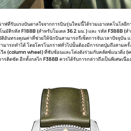
ี่รับแรงบันดาลใจจากการบินรุ่นใหม่นี้ได้รวมเอาเทคโนโลยีการประด
ตโนมัติรหัส F188B (สำหรับโมเดล 36.2 มม.) และ รหัส F388B (ส
บัติอันทรงคุณค่าที่ช่วยให้นักบินสามารถรีเซ็ตการจับเวลาปัจจุบัน แ
ารถทำได้ โดยโครโนกราฟทั่วไปนั้นต้องมีการกดปุ่มถึงสามครั้ง (ที่ป
์วีล (column wheel) ที่ซับซ้อนและโด่งดังร่วมกับคลัตช์แนวดิ่ง (
รติดขัด อีกทั้งกลไก F388B ควรได้รับการกล่าวถึงเป็นพิเศษเนื่อ