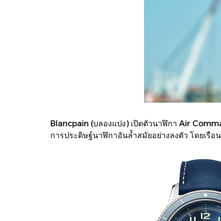
Blancpain (บลองแปง) เปิดตัวนาฬิกา Air Comma
การประดิษฐ์นาฬิกาอันล้ำสมัยอย่างลงตัว โดยเรือนเว