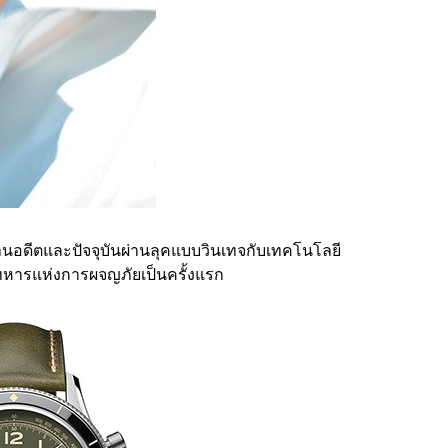
อดีตและปัจจุบันผ่านลุคแบบวินเทจกับเทคโนโลยี
ียวทหารแห่งการผจญภัยเป็นครั้งแรก