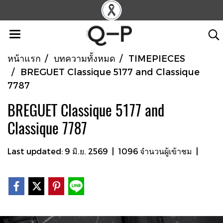
หน้าแรก
บทความทั้งหมด
TIMEPIECES
BREGUET Classique 5177 and Classique
7787
BREGUET Classique 5177 and
Classique 7787
Last updated: 9 มิ.ย. 2569
|
1096 จำนวนผู้เข้าชม
|