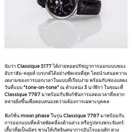
นับว่า Classique 5177 ได้ถ่ายทอดปรัชญาการออกแบบของ
อับราฮัม-หลุยส์ เบรเกต์ได้อย่างชัดเจนที่สุด โดยนำเสนอความ
งดงามของการบอกเวลาในแบบที่เรียบง่าย พร้อมกับช่องแสดง
วันที่แบบ "tone-on-tone" ณ ตำแหน่ง 3 นาฬิกา ในขณะที่
Classique 7787 มาพร้อมกับฟังก์ชันการแสดงเวลาที่หลาก
หลายยิ่งขึ้นเพื่อตอบสนองความต้องการเฉพาะบุคคล
ฟังก์ชั่น moon phase ในรุ่น Classique 7787 มาพร้อมกับ
การออกแบบที่คล้ายพัดคลี่ลงด้านล่าง หรือรูปทรงพระจันทร์
เสี้ยวที่ดูเป็นมิตร ชวนให้เกิดจินตนาการอันโรแมนติก ดวง