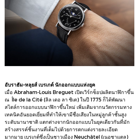
อับราฮัม-หลุยส์ เบรเกต์ นักออกแบบแห่งยุค
เมื่อ Abraham-Louis Breguet เปิดเวิร์กช็อปผลิตนาฬิกาขึ้น
ณ Île de la Cité (ลิล เดอ ลา ซิเต) ในปี 1775 ก็ได้พัฒนา
สไตล์การออกแบบนาฬิกาขึ้นใหม่ เพิ่มเติมจากนวัตกรรมทาง
เทคนิคอันยอดเยี่ยมที่ทำให้เขามีชื่อเสียงในหมู่ลูกค้าชั้นสูง
ระดับนานาชาติ แตกต่างจากนักออกแบบในยุคเดียวกันที่มัก
สร้างสรรค์ชิ้นงานที่เต็มไปด้วยการตกแต่งรายละเอียด
มากมาย เบรเกต์ซึ่งเป็นชาวเมือง Neuchâtel (เนอชาแตล)