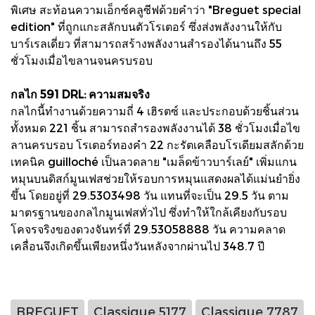
พิเศษ สะท้อนความเอ็กซ์คลูซีฟด้วยคำว่า "Breguet special
edition" ที่ถูกแกะสลักบนตัวโรเตอร์ ซึ่งส่งพลังงานให้กับ
บาร์เรลเดี่ยว ที่สามารถสร้างพลังงานสำรองได้นานถึง 55
ชั่วโมงเมื่อไขลานจนครบรอบ
กลไก 591 DRL: ความสมจริง
กลไกนี้ทำงานด้วยความถี่ 4 เฮิรตซ์ และประกอบด้วยชิ้นส่วน
ทั้งหมด 221 ชิ้น สามารถสำรองพลังงานได้ 38 ชั่วโมงเมื่อไข
ลานครบรอบ โรเตอร์ทองคำ 22 กะรัตเคลือบโรเดียมสลักด้วย
เทคนิค guilloché เป็นลวดลาย "เมล็ดข้าวบาร์เลย์" เพิ่มแกน
หมุนบนดิสก์มูนเฟสช่วยให้รอบการหมุนแสดงผลได้แม่นยำยิ่ง
ขึ้น โดยอยู่ที่ 29.5303498 วัน แทนที่จะเป็น 29.5 วัน ตาม
มาตรฐานของกลไกมูนเฟสทั่วไป ซึ่งทำให้ใกล้เคียงกับรอบ
โคจรจริงของดวงจันทร์ที่ 29.53058888 วัน ความคลาด
เคลื่อนจึงเกิดขึ้นเพียงหนึ่งวันหลังจากผ่านไป 348.7 ปี
BREGUET
Classique 5177
Classique 7787