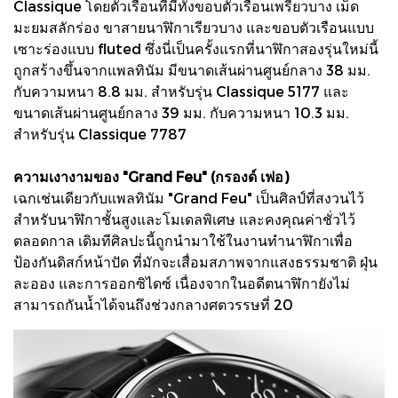
Classique โดยตัวเรือนที่มีทั้งขอบตัวเรือนเพรียวบาง เม็ด
มะยมสลักร่อง ขาสายนาฬิกาเรียวบาง และขอบตัวเรือนแบบ
เซาะร่องแบบ fluted ซึ่งนี่เป็นครั้งแรกที่นาฬิกาสองรุ่นใหม่นี้
ถูกสร้างขึ้นจากแพลทินัม มีขนาดเส้นผ่านศูนย์กลาง 38 มม.
กับความหนา 8.8 มม. สำหรับรุ่น Classique 5177 และ
ขนาดเส้นผ่านศูนย์กลาง 39 มม. กับความหนา 10.3 มม.
สำหรับรุ่น Classique 7787
ความเงางามของ "Grand Feu" (กรองด์ เฟอ)
เฉกเช่นเดียวกับแพลทินัม "Grand Feu" เป็นศิลป์ที่สงวนไว้
สำหรับนาฬิกาชั้นสูงและโมเดลพิเศษ และคงคุณค่าชั่วไว้
ตลอดกาล เดิมทีศิลปะนี้ถูกนำมาใช้ในงานทำนาฬิกาเพื่อ
ป้องกันดิสก์หน้าปัด ที่มักจะเสื่อมสภาพจากแสงธรรมชาติ ฝุ่น
ละออง และการออกซิไดซ์ เนื่องจากในอดีตนาฬิกายังไม่
สามารถกันน้ำได้จนถึงช่วงกลางศตวรรษที่ 20