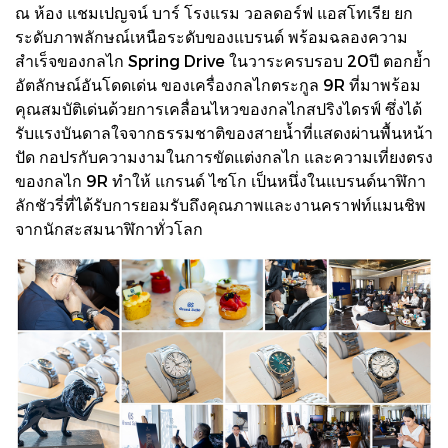
ณ ห้อง แชมเปญจน์ บาร์ โรงแรม วอลดอร์ฟ แอสโทเรีย ยก
ระดับภาพลักษณ์เหนือระดับของแบรนด์ พร้อมฉลองความ
สำเร็จของกลไก Spring Drive ในวาระครบรอบ 20ปี ตอกย้ำ
อัตลักษณ์อันโดดเด่น ของเครื่องกลไกตระกูล 9R ที่มาพร้อม
คุณสมบัติเด่นด้วยการเคลื่อนไหวของกลไกสปริงไดรฟ์ ซึ่งได้
รับแรงบันดาลใจจากธรรมชาติของสายน้ำที่แสดงผ่านพื้นหน้า
ปัด กอปรกับความงามในการขัดแต่งกลไก และความเที่ยงตรง
ของกลไก 9R ทำให้ แกรนด์ ไซโก เป็นหนึ่งในแบรนด์นาฬิกา
ลักชัวรี่ที่ได้รับการยอมรับถึงคุณภาพและงานคราฟท์แมนชิพ
จากนักสะสมนาฬิกาทั่วโลก