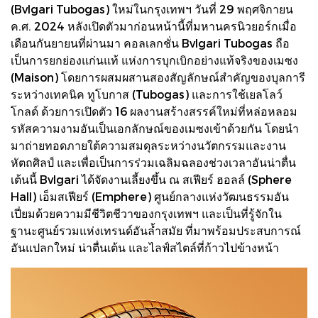
(Bvlgari Tubogas) ใหม่ในกรุงเทพฯ วันที่ 29 พฤศจิกายน
ค.ศ. 2024 หลังเปิดตัวมาก่อนหน้านี้ที่มหานครนิวยอร์กเมื่อ
เดือนกันยายนที่ผ่านมา คอลเลกชั่น Bvlgari Tubogas ถือ
เป็นการยกย่องแก่นแท้ แห่งการบุกเบิกอย่างแท้จริงของเมซง
(Maison) โดยการผสมผสานสองสัญลักษณ์สำคัญของบุลการี
ระหว่างเทคนิค ทูโบกาส (Tubogas) และการใช้เยลโลว์
โกลด์ ด้วยการเปิดตัว 16 ผลงานสร้างสรรค์ใหม่ที่หล่อหลอม
รหัสความงามอันเป็นเอกลักษณ์ของเมซงเข้าด้วยกัน โดยนำ
มาถ่ายทอดภายใต้ความสมดุลระหว่างนวัตกรรมและงาน
หัตถศิลป์ และเพื่อเป็นการร่วมเฉลิมฉลองช่วงเวลาอันน่าตื่น
เต้นนี้ Bvlgari ได้จัดงานเลี้ยงขึ้น ณ สเฟียร์ ฮอลล์ (Sphere
Hall) เอ็มสเฟียร์ (Emphere) ศูนย์กลางแห่งวัฒนธรรมอัน
เปี่ยมด้วยความมีชีวิตชีวาของกรุงเทพฯ และเป็นที่รู้จักใน
ฐานะศูนย์รวมแห่งเทรนด์อันล้ำสมัย ที่มาพร้อมประสบการณ์
อันแปลกใหม่ น่าตื่นเต้น และไลฟ์สไตล์ที่ก้าวไปข้างหน้า