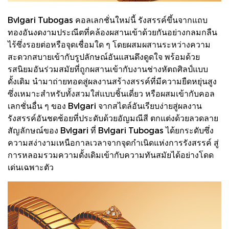
Bvlgari Tubogas คอลเลกชั่นใหม่นี้ รังสรรค์ขึ้นจากแถบ
ทองอันงดงามประณีตที่คล้องผสานเข้าด้วยกันอย่างกลมกลืน
ไร้ซึ่งรอยต่อหรือจุดเชื่อมใด ๆ โดยผสมผสานระหว่างความ
สะดวกสบายเข้ากับรูปลักษณ์อันแสนดึงดูดใจ พร้อมด้วย
รสนิยมอันร่วมสมัยที่ถูกผสานเข้ากับงานช่างหัตถศิลป์แบบ
ดั้งเดิม นำมาถ่ายทอดสู่ผลงานสร้างสรรค์ที่มีความยืดหยุ่นสูง
ซึ่งเหมาะสำหรับทั้งสวมใส่แบบชิ้นเดี่ยว หรือผสมเข้ากับคอล
เลกชั่นอื่น ๆ ของ Bvlgari จากสไตล์อันเรียบง่ายสู่ผลงาน
รังสรรค์อันชดช้อยที่ประดับด้วยอัญมณีสี ตกแต่งด้วยลวดลาย
สัญลักษณ์ของ Bvlgari ที่ Bvlgari Tubogas ได้ยกระดับซึ่ง
ความสง่างามเหนือกาลเวลาจากจุดกำเนิดแห่งการรังสรรค์ สู่
การหลอมรวมความดั้งเดิมเข้ากับความทันสมัยได้อย่างโดด
เด่นเฉพาะตัว