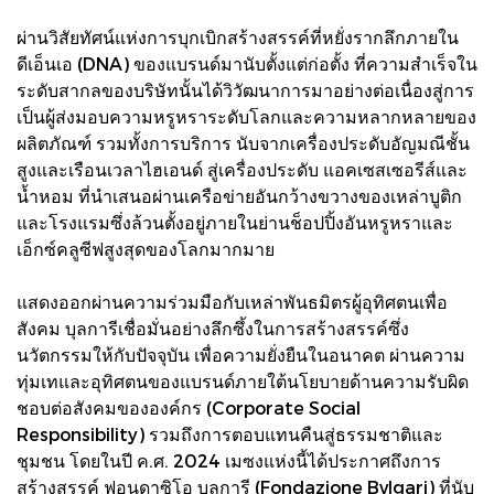
ผ่านวิสัยทัศน์แห่งการบุกเบิกสร้างสรรค์ที่หยั่งรากลึกภายใน
ดีเอ็นเอ (DNA) ของแบรนด์มานับตั้งแต่ก่อตั้ง ที่ความสำเร็จใน
ระดับสากลของบริษัทนั้นได้วิวัฒนาการมาอย่างต่อเนื่องสู่การ
เป็นผู้ส่งมอบความหรูหราระดับโลกและความหลากหลายของ
ผลิตภัณฑ์ รวมทั้งการบริการ นับจากเครื่องประดับอัญมณีชั้น
สูงและเรือนเวลาไฮเอนด์ สู่เครื่องประดับ แอคเซสเซอรีส์และ
น้ำหอม ที่นำเสนอผ่านเครือข่ายอันกว้างขวางของเหล่าบูติก
และโรงแรมซึ่งล้วนตั้งอยู่ภายในย่านช็อปปิ้งอันหรูหราและ
เอ็กซ์คลูซีฟสูงสุดของโลกมากมาย
แสดงออกผ่านความร่วมมือกับเหล่าพันธมิตรผู้อุทิศตนเพื่อ
สังคม บุลการีเชื่อมั่นอย่างลึกซึ้งในการสร้างสรรค์ซึ่ง
นวัตกรรมให้กับปัจจุบัน เพื่อความยั่งยืนในอนาคต ผ่านความ
ทุ่มเทและอุทิศตนของแบรนด์ภายใต้นโยบายด้านความรับผิด
ชอบต่อสังคมขององค์กร (Corporate Social
Responsibility) รวมถึงการตอบแทนคืนสู่ธรรมชาติและ
ชุมชน โดยในปี ค.ศ. 2024 เมซงแห่งนี้ได้ประกาศถึงการ
สร้างสรรค์ ฟอนดาซิโอ บุลการี (Fondazione Bvlgari) ที่นับ