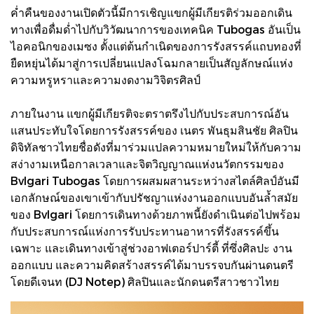
ค่ำคืนของงานเปิดตัวนี้มีการเชิญแขกผู้มีเกียรติร่วมออกเดิน
ทางเพื่อดื่มด่ำไปกับวิวัฒนาการของเทคนิค Tubogas อันเป็น
ไอคอนิกของเมซง ตั้งแต่ต้นกำเนิดของการรังสรรค์แถบทองที่
ยืดหยุ่นได้มาสู่การเปลี่ยนแปลงโฉมกลายเป็นสัญลักษณ์แห่ง
ความหรูหราและความงดงามวิจิตรศิลป์
ภายในงาน แขกผู้มีเกียรติจะตราตรึงไปกับประสบการณ์อัน
แสนประทับใจโดยการรังสรรค์ของ เนตร พันธุมสินชัย ศิลปิน
ดิจิทัลชาวไทยชื่อดังที่มาร่วมแปลความหมายใหม่ให้กับความ
สง่างามเหนือกาลเวลาและจิตวิญญาณแห่งนวัตกรรมของ
Bvlgari Tubogas โดยการผสมผสานระหว่างสไตล์ศิลป์อันมี
เอกลักษณ์ของเขาเข้ากับปรัชญาแห่งงานออกแบบอันล้ำสมัย
ของ Bvlgari โดยการเดินทางด้วยภาพนี้ยังดำเนินต่อไปพร้อม
กับประสบการณ์แห่งการรับประทานอาหารที่รังสรรค์ขึ้น
เฉพาะ และเดินทางเข้าสู่ช่วงอาฟเตอร์ปาร์ตี้ ที่ซึ่งศิลปะ งาน
ออกแบบ และความคิดสร้างสรรค์ได้มาบรรจบกันผ่านดนตรี
โดยดีเจนท (DJ Notep) ศิลปินและนักดนตรีสาวชาวไทย