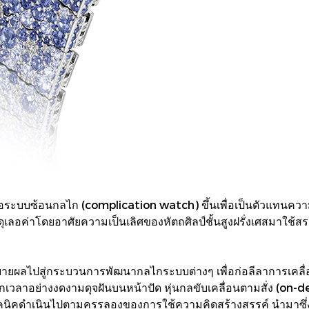
s
อมือระบบซ้อนกลไก (complication watch) ขึ้นเพื่อเป็นตัวแทนค
ค่าโดยอาศัยความเป็นเลิศของหัตถศิลป์ชั้นสูงฝรั่งเศสมาใช้สร
ยผลไปสู่กระบวนการพัฒนากลไกระบบต่างๆ เพื่อก่อลีลาการเคลื
เวลาอย่างงดงามดุจฝันบนหน้าปัด หุ่นกลขับเคลื่อนตามสั่ง (on-
คดำเนินไปตามครรลองของการใช้ความคิดสร้างสรรค์ นำมาซึ่งการ