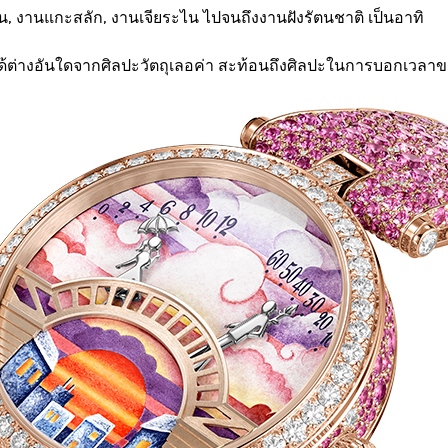
, งานแกะสลัก, งานเจียระไน ไปจนถึงงานฝังรัตนชาติ เป็นอาทิ
หาได้ต่างอันใดจากศิลปะวัตถุเลอค่า สะท้อนถึงศิลปะในการบอกเวล