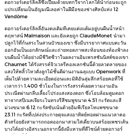
ดอกวอร์เตอร์ลิลลี่ซึ่งเปี่ยมด้วยบทกวีจากโลกใต้น้ำก่อนจะถูก
แปรเปลี่ยนเป็นอัญมณีเลอค่าในฝีมือของช่างศิลป์แห่ง 12
Vendôme
ดอกวอร์เตอร์ลิลลี่อันงดงเดิมทีเคยแต่งแต้มอยู่บนผืนน้ำหน้า
คฤหาสน์ Malmaison และยังเคยถูก ClaudeMonet นำมา
ปลูกไว้ที่ก้นสระในสวนบัวของเขา ซึ่งมีบรรยากาศแบบตะวัน
ออกอันเป็นเอกลักษณ์และถ่ายทอดภาพสะท้อนของท้องฟ้าลง
บนผืนน้ำได้อย่างมีชีวิตชีวาในผลงานอิมเพรสชันนิสต์ของเขา
Chaumet ได้รังสรรค์จิวเวลรีคอลเลกชันนี้ด้วยลวดลายของ
แสงให้พลิ้วไหวดั่งลูกไม้ชั้นดีผ่านงานฉลุแบบ Openwork ที่
เต็มไปด้วยความละเอียดอ่อนและมิติอันลุ่มลึกสร้อยคอที่ใช้
เวลากว่า 1,400 ชั่วโมงในการรังสรรค์เผยความงามอัน
ประณีตผ่านกลีบเลี้ยงโปร่งแสงสองดอก ซึ่งโอบล้อมตูมดอก
ทาจากสปิเนลเจียระไนทรงรีสีชมพูขนาด 4.51 กะรัตและสี
ม่วงขนาด 6.12 กะรัตขับเน้นด้วยอิมพีเรียลโทแพซขนาด
23.11 กะรัตที่เปล่งประกายดุจแสงอาทิตย์ทอดผ่านแนวลาคอ
ตัวสร้อยยังสามารถถอดออกมาสวมใส่เดี่ยวบนสร้อยเพชรเส้น
บางได้อย่างอิสระนอกจากนี้ยังมีแหวนที่ดีไซน์ด้วยดอกวอร์