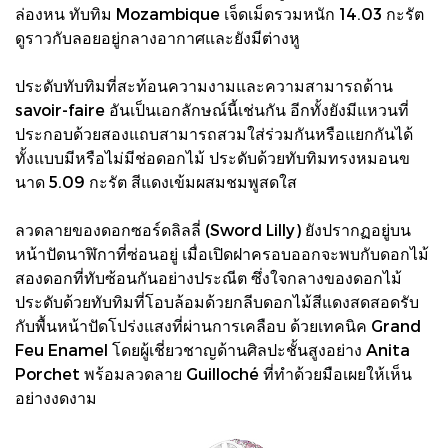
ล่องหน ทับทิม Mozambique เจ็ดเม็ดรวมหนัก 14.03 กะรัต
ดูราวกับลอยอยู่กลางอากาศและยังมีต่างหู
ประดับทับทิมที่สะท้อนความงามและความสามารถด้าน
savoir-faire อันเป็นเอกลักษณ์นี้เช่นกัน อีกทั้งยังมีแหวนที่
ประกอบด้วยสองแถบสามารถสวมใส่ร่วมกันหรือแยกกันได้
ทั้งแบบมีหรือไม่มีช่อดอกไม้ ประดับด้วยทับทิมทรงหมอนข
นาด 5.09 กะรัต สีแดงเข้มผสมชมพูสดใส
ลวดลายของดอกซอร์ดลิลลี่ (Sword Lilly) ยังปรากฏอยู่บน
หน้าปัดนาฬิกาที่ซ่อนอยู่ เมื่อเปิดฝาครอบออกจะพบกับดอกไม้
สองดอกที่ทับซ้อนกันอย่างประณีต ซึ่งใจกลางของดอกไม้
ประดับด้วยทับทิมที่โอบล้อมด้วยกลีบดอกไม้สีแดงสดสอดรับ
กับพื้นหน้าปัดโปร่งแสงที่ผ่านการเคลือบ ด้วยเทคนิค Grand
Feu Enamel โดยผู้เชี่ยวชาญด้านศิลปะชั้นสูงอย่าง Anita
Porchet พร้อมลวดลาย Guilloché ที่ทำด้วยมือเผยให้เห็น
อย่างงดงาม