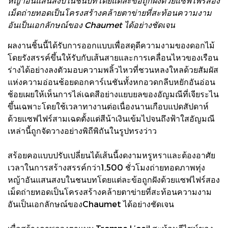
หญ้าอันแสนสงบในชนบทโดยแต่ละข้อถูกฝังด้วยแซฟไฟร์สอง
เม็ดถ่ายทอดเป็นโครงสร้างคล้ายตาข่ายที่สะท้อนความงาม
อันเป็นเอกลักษณ์ของ Chaumet ได้อย่างชัดเจน
ผลงานชิ้นนี้ได้รับการออกแบบเพื่อสดุดีความงามของดอกไม้
โดยรังสรรค์ขึ้นให้รับกับเส้นสายและการเคลื่อนไหวของเรือน
ร่างได้อย่างลงตัวมอบความพลิ้วไหวที่ชวนหลงใหลด้วยสัมผัส
แห่งความอ่อนช้อยดอกคาร์เนชันทั้งหกอวดกลีบหยักอันอ่อน
ช้อยเผยให้เห็นการไล่เฉดสีอย่างแยบยลของอัญมณีที่เจียระไน
ขึ้นเฉพาะโดยใช้เวลาทางานต่อเนื่องนานเกือบแปดสัปดาห์
ด้วยแซฟไฟร์สามเฉดตั้งแต่สีน้าเงินเข้มไปจนถึงฟ้าใสอัญมณี
เหล่านี้ถูกจัดวางอย่างพิถีพิถันในรูปทรงว่าว
สร้อยคอแบบปรับเปลี่ยนได้เส้นนี้งดงามหรูหราและต้องอาศัย
เวลาในการสร้างสรรค์กว่า1,500 ชั่วโมงถ่ายทอดภาพทุ่ง
หญ้าอันแสนสงบในชนบทโดยแต่ละข้อถูกฝังด้วยแซฟไฟร์สอง
เม็ดถ่ายทอดเป็นโครงสร้างคล้ายตาข่ายที่สะท้อนความงาม
อันเป็นเอกลักษณ์ของChaumet ได้อย่างชัดเจน