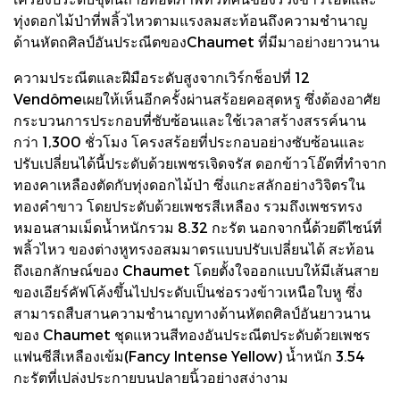
ทุ่งดอกไม้ป่าที่พลิ้วไหวตามแรงลมสะท้อนถึงความชำนาญ
ด้านหัตถศิลป์อันประณีตของChaumet ที่มีมาอย่างยาวนาน
ความประณีตและฝีมือระดับสูงจากเวิร์กช็อปที่ 12
Vendômeเผยให้เห็นอีกครั้งผ่านสร้อยคอสุดหรู ซึ่งต้องอาศัย
กระบวนการประกอบที่ซับซ้อนและใช้เวลาสร้างสรรค์นาน
กว่า 1,300 ชั่วโมง โครงสร้อยที่ประกอบอย่างซับซ้อนและ
ปรับเปลี่ยนได้นี้ประดับด้วยเพชรเจิดจรัส ดอกข้าวโอ๊ตที่ทำจาก
ทองคาเหลืองตัดกับทุ่งดอกไม้ป่า ซึ่งแกะสลักอย่างวิจิตรใน
ทองคำขาว โดยประดับด้วยเพชรสีเหลือง รวมถึงเพชรทรง
หมอนสามเม็ดน้ำหนักรวม 8.32 กะรัต นอกจากนี้ด้วยดีไซน์ที่
พลิ้วไหว ของต่างหูทรงอสมมาตรแบบปรับเปลี่ยนได้ สะท้อน
ถึงเอกลักษณ์ของ Chaumet โดยตั้งใจออกแบบให้มีเส้นสาย
ของเอียร์คัฟโค้งขึ้นไปประดับเป็นช่อรวงข้าวเหนือใบหู ซึ่ง
สามารถสืบสานความชำนาญทางด้านหัตถศิลป์อันยาวนาน
ของ Chaumet ชุดแหวนสีทองอันประณีตประดับด้วยเพชร
แฟนซีสีเหลืองเข้ม(Fancy Intense Yellow) น้ำหนัก 3.54
กะรัตที่เปล่งประกายบนปลายนิ้วอย่างสง่างาม