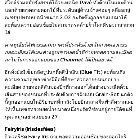
สไตล์ร่วมสมัยรังสรรค์ใด้วยเทคนิค Pavé ทั้งด้านในและด้าน
นอกด้วยลวดลายดอกไม้ที่ประดับอยู่ด้านข้างค่อยๆ คลี่ออกสู่
เพชรรูปทรงหยดน้าขนาด 2.02 กะรัตซึ่งถูกออกแบบมาให้
สะท้อนความอ่อนช้อยไม่สมมาตรคล้ายผ้าโผกศีรษะเวลาสวม
ใส่
ต่างหูเอียร์คัฟแบบอสมมาตรที่ประดับด้วยเส้นลวดทองแบบ
ถอดเปลี่ยนได้และต่างหูเพชรหยดน้ำที่ถ่ายทอดความละเมียด
ละไมในการออกแบบของ Chaumet ได้เป็นอย่างดี
อีกทั้งยังมีเข็มกลัดรูปนกติ๊ดสีน้ำเงิน (Blue Tit) สะท้อนถึง
ความชานาญของช่างฝีมือที่ศึกษาลวดลายขนนกอย่าง
ละเอียด ถ่ายทอดสีสันของปีกที่กางออกได้อย่างประณีตด้วย
เส้นสายของขนนกที่ประดับด้วยการฝังแบบ Grain-Set นกตัว
นี้ถูกออกแบบในอิริยาบทที่กาลังโบยบินกลางผืนฟ้าสีครามเผย
ให้เห็นเพชรทรงหยดน้ำขนาดหนึ่งกะรัตที่ซ่อนอยู่ภายใต้ขนที่
นุ่มละมุนอย่างแยบยล 27
Fairyiris (Irisdesfées)
จิวเวลรีชุด Fairy Iris ถ่ายทอดความอ่อนช้อยของดอกไอริ