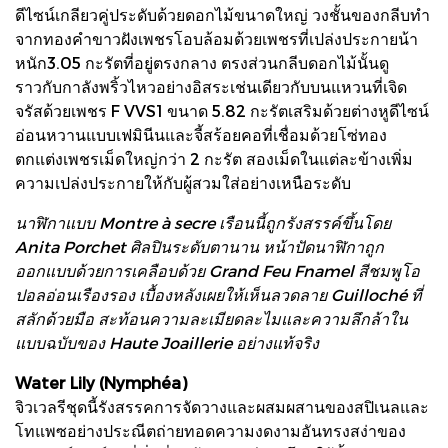
ดีไซน์เกลียวคู่ประดับด้วยดอกไม้ขนาดใหญ่ วงชั้นของกลีบทำ
จากทองคำขาวฝังเพชรโอบล้อมด้วยเพชรที่เปล่งประกายน้า
หนัก3.05 กะรัตที่อยู่ตรงกลาง ตรงส่วนกลีบดอกไม้นั้นดู
ราวกับกาลังพริ้วไหวอย่างอิสระเช่นเดียวกับบนแหวนที่เจิด
จรัสด้วยเพชร F VVS1 ขนาด 5.82 กะรัตเสริมด้วยต่างหูดีไซน์
อ่อนหวานแบบเฟมินีนและจี้สร้อยคอที่เชื่อมด้วยโซ่ทอง
ตกแต่งเพชรเม็ดใหญ่กว่า 2 กะรัต สองเม็ดในแต่ละข้างเพิ่ม
ความเปล่งประกายให้กับผู้สวมใส่อย่างเหนือระดับ
นาฬิกาแบบ Montre à secre เรือนนี้ถูกรังสรรค์ขึ้นโดย
Anita Porchet ศิลปินระดับตานาน หน้าปัดนาฬิกาถูก
ออกแบบด้วยการเคลือบด้วย Grand Feu Fnamel สีชมพูโอ
ปอลอ่อนเรืองรอง เบื้องหลังเผยให้เห็นลวดลาย Guilloché ที่
สลักด้วยมือ สะท้อนความละเมียดละไมและความลึกล้าใน
แบบฉบับของ Haute Joaillerie อย่างแท้จริง
Water Lily (Nymphéa)
จิวเวลรีชุดนี้รังสรรคการจัดวางและผสมผสานของสปิเนลและ
โทแพซอย่างประณีตถ่ายทอดความงดงามอันทรงสง่าของ