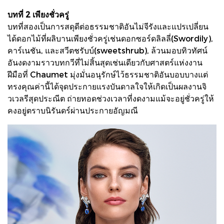
บทที่ 2 เพียงชั่วครู่
บทที่สองเป็นการสดุดีต่อธรรมชาติอันไม่จีรังและแปรเปลี่ยน
ได้ดอกไม้ที่ผลิบานเพียงชั่วครู่เช่นดอกซอร์ดลิลลี่(Swordily),
คาร์เนชัน, และสวีตชรับบ์(sweetshrub), ล้วนมอบทิวทัศน์
อันงดงามราวบทกวีที่ไม่สิ้นสุดเช่นเดียวกับศาสตร์แห่งงาน
ฝีมือที่ Chaumet มุ่งมั่นอนุรักษ์ไว้ธรรมชาติอันบอบบางแต่
ทรงคุณค่านี้ได้จุดประกายแรงบันดาลใจให้เกิดเป็นผลงานจิ
วเวลรีสุดประณีต ถ่ายทอดช่วงเวลาที่งดงามแม้จะอยู่ชั่วครู่ให้
คงอยู่ตราบนิรันดร์ผ่านประกายอัญมณี