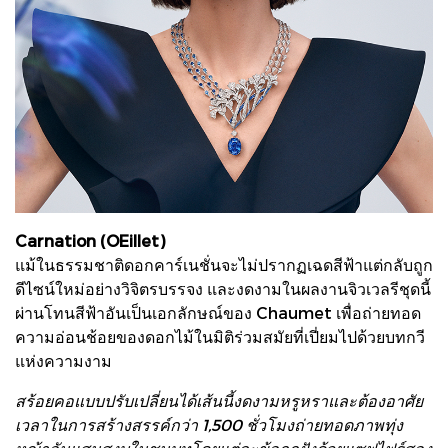
Carnation (OEillet)
แม้ในธรรมชาติดอกคาร์เนชั่นจะไม่ปรากฏเฉดสีฟ้าแต่กลับถูก
ดีไซน์ใหม่อย่างวิจิตรบรรจง และงดงามในผลงานจิวเวลรีชุดนี้
ผ่านโทนสีฟ้าอันเป็นเอกลักษณ์ของ Chaumet เพื่อถ่ายทอด
ความอ่อนช้อยของดอกไม้ในมิติร่วมสมัยที่เปี่ยมไปด้วยบทกวี
แห่งความงาม
สร้อยคอแบบปรับเปลี่ยนได้เส้นนี้งดงามหรูหราและต้องอาศัย
เวลาในการสร้างสรรค์กว่า 1,500 ชั่วโมงถ่ายทอดภาพทุ่ง