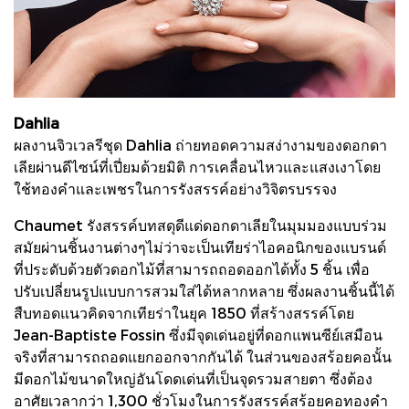
Dahlia
ผลงานจิวเวลรีชุด Dahlia ถ่ายทอดความสง่างามของดอกดา
เลียผ่านดีไซน์ที่เปี่ยมด้วยมิติ การเคลื่อนไหวและแสงเงาโดย
ใช้ทองคำและเพชรในการรังสรรค์อย่างวิจิตรบรรจง
Chaumet รังสรรค์บทสดุดีแด่ดอกดาเลียในมุมมองแบบร่วม
สมัยผ่านชิ้นงานต่างๆไม่ว่าจะเป็นเทียร่าไอคอนิกของแบรนด์
ที่ประดับด้วยตัวดอกไม้ที่สามารถถอดออกได้ทั้ง 5 ชิ้น เพื่อ
ปรับเปลี่ยนรูปแบบการสวมใส่ได้หลากหลาย ซึ่งผลงานชิ้นนี้ได้
สืบทอดแนวคิดจากเทียร่าในยุค 1850 ที่สร้างสรรค์โดย
Jean-Baptiste Fossin ซึ่งมีจุดเด่นอยู่ที่ดอกแพนซีย์เสมือน
จริงที่สามารถถอดแยกออกจากกันได้ ในส่วนของสร้อยคอนั้น
มีดอกไม้ขนาดใหญ่อันโดดเด่นที่เป็นจุดรวมสายตา ซึ่งต้อง
อาศัยเวลากว่า 1,300 ชั่วโมงในการรังสรรค์สร้อยคอทองคำ