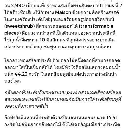
วน 2,990 เม็ดบนเทียร่าของสมเด็จพระสันตะปาปา Pius ที่ 7
ได้สร้างชื่อเสียงให้กับทาง Maison ด้วยความคิดสร้างสรรค์
ในงานเครื่องประดับไข่มุกและสร้อยคอรูปดอกสวีตชรับบ์
(sweetshrub) ที่สามารถถอดออกได้ (transformable
pieces) คือผลงานล่าสุดที่เป็นตัวแทนของความประณีตนี้
ไข่มุกน้ำจืดขนาด 10 มิลลิเมตร ที่ถูกคัดสรรอย่างประณีต
เปล่งประกายด้วยมุกชมพูหวานละมุนอย่างสมบูรณ์แบบ
ใจกลางของสร้อยประดับด้วยดอกไม้หนึ่งดอกที่สามารถถอด
ออกมาใส่เป็นเข็มกลัดได้ โดยมีหัวใจคือสปิเนลทรงหมอนน้ำ
หนัก 44.23 กะรัต ในเฉดสีชมพูเข้มแฝงประกายม่วงอันน่า
หลงไหล
กลีบดอกที่ประดับด้วยเพชรแบบ pavé ผสานเฉดสีของสปิเนล
สองเฉดและแซฟไฟร์อีกสามเฉดเกิดเป็นการไล่ระดับสีชมพูที่
งดงามดั่งภาพวาดสีน้ำ
อีกทั้งยังมีแหวนที่ประดับด้วยสปิเนลทรงหมอนขนาด 14.41
กะรัต โผล่พ้นจากกลีบดอกไม้ ซึ่งไล่เฉดอัญมณีอย่างประณีต