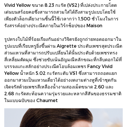
Vivid Yellow ขนาด 8.23 กะรัต (VS2) ที่เปล่งประกายโดด
เด่นบนสร้อยคอซึ่งสามารถสวมใส่ได้ถึงสามรูปแบบโดยใช้
เพียงตัวล็อกเดียวงานชิ้นนี้ใช้เวลากว่า 1,500 ชั่วโมงในการ
รังสรรค์อย่างประณีตภายในเวิร์กช็อปของ Maison
รูปทรงใบไม้ที่ร้อยเรียงกันอย่างวิจิตรยังถูกถ่ายทอดออกมาใน
รูปแบบที่เรียบหรูยิ่งขึ้นผ่าน Aigrette ประดับเพชรสุดประณีต
ส่วนแหวนที่สามารถปรับแปลี่ยนได้นั้นประดับด้วยเพชรทรง
สี่เหลี่ยมตัดมุม ซึ่งช่วยขับเน้นอัญมณีหลักขณะที่กลีบดอกไม้ที่
บรรจงแกะสลักอย่างประณีตโอบล้อมเพชร Fancy Vivid
Yellow น้ำหนัก 5.02 กะรัตระดับ VS1 ซึ่งสามารถถอดแยก
ออกมาสวมเป็นแหวนเดี่ยวได้อย่างงดงามต่างหูที่เข้าชุดกัน
เจิดจรัสด้วยเพชรสีเหลืองน้ำงามสองเม็ดขนาด 2.60 และ
2.68 กะรัตสะท้อนความรุ่มรวยและหลากสีสันของธรรมชาติ
ในแบบฉบับของ Chaumet