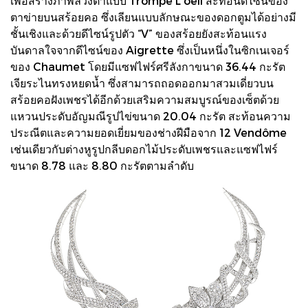
เพื่อสร้างภาพลวงตาแบบ Trompe L’oeil สะท้อนดีไซน์ของ
ตาข่ายบนสร้อยคอ ซึ่งเลียนแบบลักษณะของดอกตูมได้อย่างมี
ชั้นเชิงและด้วยดีไซน์รูปตัว “V” ของสร้อยยังสะท้อนแรง
บันดาลใจจากดีไซน์ของ Aigrette ซึ่งเป็นหนึ่งในซิกเนเจอร์
ของ Chaumet โดยมีแซฟไฟร์ศรีลังกาขนาด 36.44 กะรัต
เจียระไนทรงหยดน้ำ ซึ่งสามารถถอดออกมาสวมเดี่ยวบน
สร้อยคอฝังเพชรได้อีกด้วยเสริมความสมบูรณ์ของเซ็ตด้วย
แหวนประดับอัญมณีรูปไข่ขนาด 20.04 กะรัต สะท้อนความ
ประณีตและความยอดเยี่ยมของช่างฝีมือจาก 12 Vendôme
เช่นเดียวกับต่างหูรูปกลีบดอกไม้ประดับเพชรและแซฟไฟร์
ขนาด 8.78 และ 8.80 กะรัตตามลำดับ