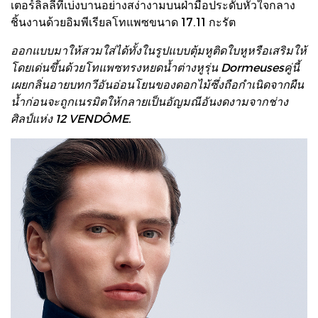
เตอร์ลิลลี่ที่เบ่งบานอย่างสง่างามบนฝ่ามือประดับหัวใจกลาง
ชิ้นงานด้วยอิมพีเรียลโทแพซขนาด 17.11 กะรัต
ออกแบบมาให้สวมใส่ได้ทั้งในรูปแบบตุ้มหูติดใบหูหรือเสริมให้
โดยเด่นขึ้นด้วยโทแพซทรงหยดน้ำต่างหูรุ่น Dormeusesคู่นี้
เผยกลิ่นอายบทกวีอันอ่อนโยนของดอกไม้ซึ่งถือกำเนิดจากผืน
น้ำก่อนจะถูกเนรมิตให้กลายเป็นอัญมณีอันงดงามจากช่าง
ศิลป์แห่ง 12 VENDÔME.