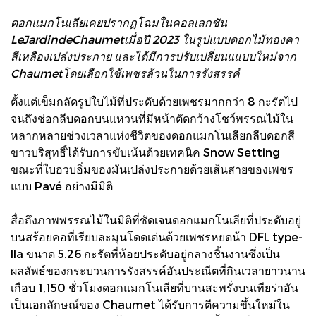
ดอกแมกโนเลียเคยปรากฏโฉมในคอลเลกชัน
LeJardindeChaumetเมื่อปี 2023 ในรูปแบบดอกไม้ทองคา
สีเหลืองเปล่งประกาย และได้มีการปรับเปลี่ยนแแบบใหม่จาก
Chaumetโดยเลือกใช้เพชรล้วนในการรังสรรค์
ตั้งแต่เข็มกลัดรูปใบไม้ที่ประดับด้วยเพชรมากกว่า 8 กะรัตไป
จนถึงช่อกลีบดอกบนแหวนที่มีหน้าตัดกว้างโชว์พรรณไม้ใน
หลากหลายช่วงเวลาแห่งชีวิตของดอกแมกโนเลียกลีบดอกสี
ขาวบริสุทธิ์ได้รับการขับเน้นด้วยเทคนิค Snow Setting
ขณะที่ใบอวบอิ่มของมันเปล่งประกายด้วยเส้นสายของเพชร
แบบ Pavé อย่างมีมิติ
สื่อถึงภาพพรรณไม้ในมิติที่ชัดเจนดอกแมกโนเลียที่ประดับอยู่
บนสร้อยคอที่เรียบละมุนโดดเด่นด้วยเพชรหยดน้า DFL type-
IIa ขนาด 5.26 กะรัตที่ห้อยประดับอยู่กลางชิ้นงานซึ่งเป็น
ผลลัพธ์ของกระบวนการรังสรรค์อันประณีตที่กินเวลายาวนาน
เกือบ 1,150 ชั่วโมงดอกแมกโนเลียที่บานสะพรั่งบนเทียร่าอัน
เป็นเอกลักษณ์ของ Chaumet ได้รับการตีความขึ้นใหม่ใน