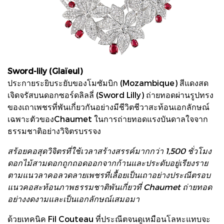
Sword-lily (Glaïeul)
ประกายระยิบระยับของโมซัมบิก (Mozambique) สีแดงสด
เจิดจรัสบนดอกซอร์ดลิลลี่ (Sword Lilly) ถ่ายทอดผ่านรูปทรง
ของเถาเพชรที่พันเกี่ยวกันอย่างมีชีวิตชีวาสะท้อนเอกลักษณ์
เฉพาะตัวของChaumet ในการถ่ายทอดแรงบันดาลใจจาก
ธรรมชาติอย่างวิจิตรบรรจง
สร้อยคอสุดวิจิตรที่ใช้เวลาสร้างสรรค์มากกว่า 1,500 ชั่วโมง
ดอกไม้สามดอกถูกถอดออกจากก้านและประดับอยู่เรียงราย
ตามแนวลาคอลวดลายเพชรที่เลื้อยเป็นเถาอย่างประณีตรอบ
แนวคอสะท้อนภาพธรรมชาติพันเกี่ยวที่ Chaumet ถ่ายทอด
อย่างงดงามและเป็นเอกลักษณ์เสมอมา
ด้วยเทคนิค Fil Couteau ที่ประณีตจนดูเหมือนโลหะแทบจะ