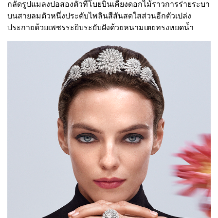
กลัดรูปแมลงปอสองตัวที่โบยบินเคียงดอกไม้ราวการร่ายระบา
บนสายลมตัวหนึ่งประดับไพลินสีสันสดใสส่วนอีกตัวเปล่ง
ประกายด้วยเพชรระยิบระยับฝังด้วยหนามเตยทรงหยดน้ำ