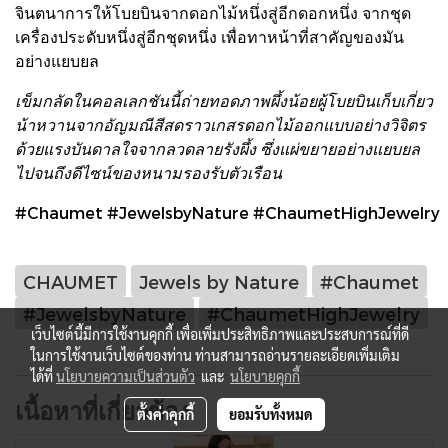
จินตนาการให้โบยบินจากดอกไม้หนึ่งสู่อีกดอกหนึ่ง จากชุด
เครื่องประดับหนึ่งสู่อีกชุดหนึ่ง เพื่อทาหน้าที่สาคัญของมัน
อย่างแยบยล
เข็มกลัดในคอลเลกชันนี้ถ่ายทอดภาพผึ้งน้อยผู้โบยบินเก็บเกี่ยว
น้าหวานจากอัญมณีสีสดราวเกสรดอกไม้ออกแบบอย่างวิจิตร
ด้วยแรงบันดาลใจจากลวดลายรังผึ้ง ซึ่งแผ่ขยายอย่างแยบยล
ไปจนถึงดีไซน์ของหนามรองรับตัวเรือน
#Chaumet #JewelsbyNature #ChaumetHighJewelry
CHAUMET
Jewels by Nature
#Chaumet
#JewelsbyNature
#ChaumetHighJewelry
เว็บไซต์นี้มีการใช้งานคุกกี้ เพื่อเพิ่มประสิทธิภาพและประสบการณ์ที่ดี
ในการใช้งานเว็บไซต์ของท่าน ท่านสามารถอ่านรายละเอียดเพิ่มเติม
ได้ที่
นโยบายความเป็นส่วนตัว
และ
นโยบายคุกกี้
เนื้อหาที่เกี่ยวข้อง
ตั้งค่าคุกกี้
ยอมรับทั้งหมด