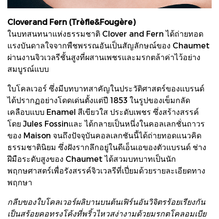
Cloverand Fern (Trèfle&Fougère)
ในบทสนทนาแห่งธรรมชาติ Clover and Fern ได้ถ่ายทอด
แรงบันดาลใจจากพืชพรรณอันเป็นสัญลักษณ์ของ Chaumet
ผ่านงานจิวเวลรีชั้นสูงที่ผสานเพชรและมรกตล้าค่าไว้อย่าง
สมบูรณ์แบบ
ใบโคลเวอร์ ซึ่งมีบทบาทสาคัญในประวัติศาสตร์ของแบรนด์
ได้ปรากฏอย่างโดดเด่นตั้งแต่ปี 1853 ในรูปของเข็มกลัด
เคลือบแบบ Enamel สีเขียวใส ประดับเพชร ซึ่งสร้างสรรค์
โดย Jules Fossinและ ได้กลายเป็นหนึ่งในคอลเลกชั่นถาวร
ของ Maison จนถึงปัจจุบันคอลเลกชันนี้ได้ถ่ายทอดแนวคิด
ธรรมชาตินิยม ซึ่งฝังรากลึกอยู่ในดีเอ็นเอของตัวแบรนด์ ช่าง
ฝีมือระดับสูงของ Chaumet ได้สวมบทบาทเป็นนัก
พฤกษศาสตร์เพื่อรังสรรค์จิวเวลรีที่เปี่ยมด้วยรายละเอียดทาง
พฤกษา
กลีบของใบโคลเวอร์ผลิบานบนต้นเฟิร์นอันวิจิตรร้อยเรียงกัน
เป็นสร้อยคอทรงโค้งที่พริ้วไหวสง่างามด้วยมรกตโคลอมเบีย