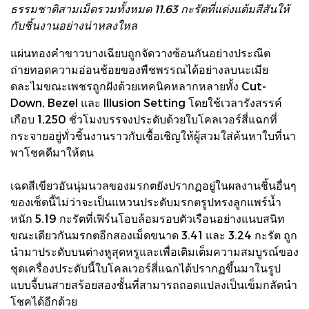
ธรรมชาติสามเม็ดรวมทั้งหมด 11.63 กะรัตที่แต่งแต้มสีสันให้
กับชิ้นงานอย่างน่าหลงใหล
แผ่นทองคำขาวบางเฉียบถูกจัดวางซ้อนกันอย่างประณีต
ถ่ายทอดความอ่อนช้อยของพืชพรรณได้อย่างลบนะเมีย
ดละไมขณะเพชรถูกฝังด้วยเทคนิคหลากหลายทั้ง Cut-
Down, Bezel และ Illusion Setting โดยใช้เวลารังสรรค์
เกือบ 1,250 ชั่วโมงบรรจงประดับด้วยใบโคลเวอร์สี่แฉกที่
กระจายอยู่ทั่วชิ้นงานราวกับเชื้อเชิญให้ผู้สวมใส่ค้นหาใบที่นา
พาโชคดีมาให้ตน
เฉดสีเขียวอันนุ่มนวลของมรกตยังปรากฏอยู่ในผลงานชิ้นอื่นๆ
ของเซ็ตนี้ไม่ว่าจะเป็นแหวนประดับมรกตรูปทรงลูกแพร์น้ำ
หนัก 5.19 กะรัตที่เฟิร์นโอบล้อมรอบตัวเรือนอย่างแนบสนิท
ขณะเดียวกันมรกตอีกสองเม็ดขนาด 3.41 และ 3.24 กะรัต ถูก
นำมาประดับบนต่างหูสุดหรูและเพื่อเติมเต็มความสมบูรณ์ของ
ชุดเครื่องประดับนี้ใบโคลเวอร์สี่แฉกได้ปรากฏขึ้นมาในรูป
แบบจี้บนสายสร้อยสองชั้นที่สามารถถอดแปลงเป็นเข็มกลัดนำ
โชคได้อีกด้วย