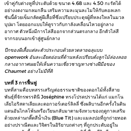
เข้าคู่กับต่างหูที่ประดับด้วย ขนาด 4.68 และ 4.50 กะรัตได้
อย่างงดงามกลมกลืน เสริมความละมุนละไมให้กับคอลเลก
ชันนี้ด้วยเข็มกลัดคู่ผีเสื้อที่ซึ่งเปรียบประดุจผู้ที่หลงใหลในมวล
บุปผา โดยออกแบบให้ดูราวกับกาลังเคลื่อนไหวอยู่กลาง
อากาศ ตัวหนึ่งมีการไล่สีออกจากส่วนตรงกลาง อีกตัวไล่สี
จากรอบนอกเข้าสู่ศูนย์กลาง
ปีกของผีเสื้อแต่ละตัวประกอบด้วยลวดลายฉลุแบบ
openwork อันละเอียดอ่อนที่ด้านหลังเปรียบดั่งลูกไม้ล่องลอย
กลางอากาศเผยให้เห็นความเชี่ยวชาญทางช่างฝีมือของ
Chaumet อย่างไม่มีที่ติ
บทที่ 3 การฟื้นฟู
บทที่สามคือบทสรรเสริญต่อธรรมชาติของดอกไม้ทั้งสี่สาย
พันธุ์ที่จักรพรรดินี Joséphine ทรงโปรดปรานได้แก่ แมกโน
เลียไอริสดาเลียและดอกวอร์เตอร์ลิลลี่ ซึ่งผลิบานอีกครั้งในดิน
แดนอันไกลโพ้นหรือเวียนกลับมาตามจังหวะของฤดูกาลเสริม
ด้วยเหล่านกติ๊ดสีน้ำเงิน (Blue Tit) และแมลงปอที่ถูกถ่ายทอด
อย่างปราณีตและวิจิตรในอิริยาบถต่างๆ ที่ถูกประดับอยู่ใน