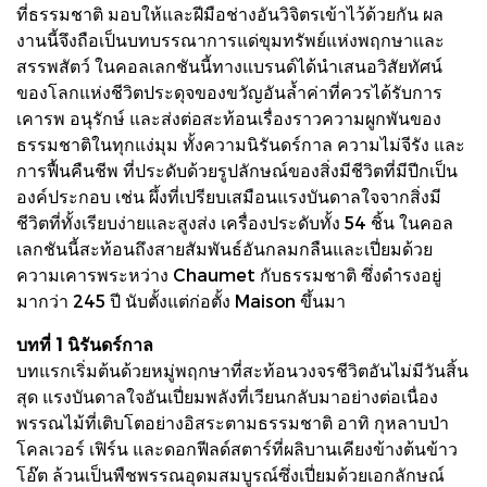
ที่ธรรมชาติ มอบให้และฝีมือช่างอันวิจิตรเข้าไว้ด้วยกัน ผล
งานนี้จึงถือเป็นบทบรรณาการแด่ขุมทรัพย์แห่งพฤกษาและ
สรรพสัตว์ ในคอลเลกชันนี้ทางแบรนด์ได้นำเสนอวิสัยทัศน์
ของโลกแห่งชีวิตประดุจของขวัญอันล้ำค่าที่ควรได้รับการ
เคารพ อนุรักษ์ และส่งต่อสะท้อนเรื่องราวความผูกพันของ
ธรรมชาติในทุกแง่มุม ทั้งความนิรันดร์กาล ความไม่จีรัง และ
การฟื้นคืนชีพ ที่ประดับด้วยรูปลักษณ์ของสิ่งมีชีวิตที่มีปีกเป็น
องค์ประกอบ เช่น ผึ้งที่เปรียบเสมือนแรงบันดาลใจจากสิ่งมี
ชีวิตที่ทั้งเรียบง่ายและสูงส่ง เครื่องประดับทั้ง 54 ชิ้น ในคอล
เลกชันนี้สะท้อนถึงสายสัมพันธ์อันกลมกลืนและเปี่ยมด้วย
ความเคารพระหว่าง Chaumet กับธรรมชาติ ซึ่งดำรงอยู่
มากว่า 245 ปี นับตั้งแต่ก่อตั้ง Maison ขึ้นมา
บทที่ 1 นิรันดร์กาล
บทแรกเริ่มต้นด้วยหมู่พฤกษาที่สะท้อนวงจรชีวิตอันไม่มีวันสิ้น
สุด แรงบันดาลใจอันเปี่ยมพลังที่เวียนกลับมาอย่างต่อเนื่อง
พรรณไม้ที่เติบโตอย่างอิสระตามธรรมชาติ อาทิ กุหลาบป่า
โคลเวอร์ เฟิร์น และดอกฟีลด์สตาร์ที่ผลิบานเคียงข้างต้นข้าว
โอ๊ต ล้วนเป็นพืชพรรณอุดมสมบูรณ์ซึ่งเปี่ยมด้วยเอกลักษณ์