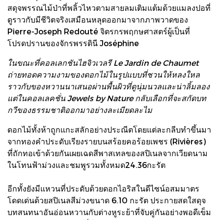
สดุจพรรณไม้ป่าที่พลิ้วไหวตามสายลมเติมแต้มด้วยแมลงปอที่
ดูราวกับมีชีวิตจริงเสมือนหลุดออกมาจากภาพวาดของ
Pierre-Joseph Redouté จิตรกรพฤกษศาสตร์ผู้เป็นที่
โปรดปรานของจักรพรรดินี Joséphine
ในขณะที่คอลเลกชันไฮจิวเวลรี Le Jardin de Chaumet
ถ่ายทอดความงามของดอกไม้ในรูปแบบที่ชวนให้หลงใหล
ราวกับของหวานนาเสนอผ่านพื้นผิวที่ดูนุ่มนวลและน่าลิ้มลอง
แต่ในคอลเลคชั่น Jewels by Nature กลับเลือกที่จะสกัดบท
กวีของธรรมชาติออกมาอย่างละเมียดละไม
ดอกไม้ทั้งห้าถูกแกะสลักอย่างประณีตโดยแต่ละกลีบทำขึ้นมา
จากทองคำประดับเรียงรายบนสร้อยคอร้อยเพชร (Rivières)
ที่ถักทอเข้าด้วยกันเผยเฉดสีพาสเทลของสปิเนลจากเวียดนาม
ในโทนฟ้าม่วงและชมพูรวมทั้งหมด24.36กะรัต
อีกทั้งยังมีแหวนที่ประดับด้วยดอกไอริสในดีไซน์อสมมาตร
โดดเด่นด้วยสปิเนลสีม่วงขนาด 6.10 กะรัต ประกายสดใสดุจ
บทสนทนาอันอ่อนหวานกับต่างหูระย้าที่จับคู่กันอย่างพอดีเข็ม