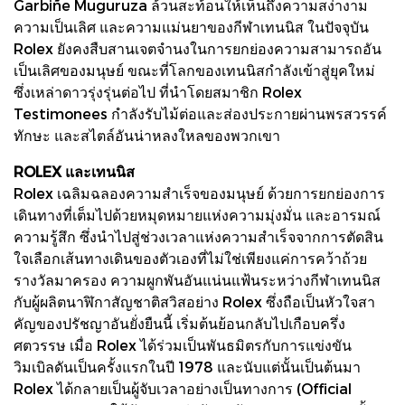
Garbiñe Muguruza ล้วนสะท้อนให้เห็นถึงความสง่างาม
ความเป็นเลิศ และความแม่นยาของกีฬาเทนนิส ในปัจจุบัน
Rolex ยังคงสืบสานเจตจำนงในการยกย่องความสามารถอัน
เป็นเลิศของมนุษย์ ขณะที่โลกของเทนนิสกำลังเข้าสู่ยุคใหม่
ซึ่งเหล่าดาวรุ่งรุ่นต่อไป ที่นำโดยสมาชิก Rolex
Testimonees กำลังรับไม้ต่อและส่องประกายผ่านพรสวรรค์
ทักษะ และสไตล์อันน่าหลงใหลของพวกเขา
ROLEX และเทนนิส
Rolex เฉลิมฉลองความสำเร็จของมนุษย์ ด้วยการยกย่องการ
เดินทางที่เต็มไปด้วยหมุดหมายแห่งความมุ่งมั่น และอารมณ์
ความรู้สึก ซึ่งนำไปสู่ช่วงเวลาแห่งความสำเร็จจากการตัดสิน
ใจเลือกเส้นทางเดินของตัวเองที่ไม่ใช่เพียงแค่การคว้าถ้วย
รางวัลมาครอง ความผูกพันอันแน่นแฟ้นระหว่างกีฬาเทนนิส
กับผู้ผลิตนาฬิกาสัญชาติสวิสอย่าง Rolex ซึ่งถือเป็นหัวใจสา
คัญของปรัชญาอันยั่งยืนนี้ เริ่มต้นย้อนกลับไปเกือบครึ่ง
ศตวรรษ เมื่อ Rolex ได้ร่วมเป็นพันธมิตรกับการแข่งขัน
วิมเบิลดันเป็นครั้งแรกในปี 1978 และนับแต่นั้นเป็นต้นมา
Rolex ได้กลายเป็นผู้จับเวลาอย่างเป็นทางการ (Official