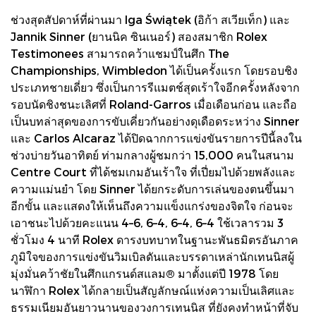
ช่วงสุดสัปดาห์ที่ผ่านมา Iga Świątek (อิก้า สเวียเท็ก) และ
Jannik Sinner (ยานนิค ซินเนอร์) สองสมาชิก Rolex
Testimonees สามารถคว้าแชมป์ในศึก The
Championships, Wimbledon ได้เป็นครั้งแรก โดยรอบชิง
ประเภทชายเดี่ยว ซึ่งเป็นการรีแมตช์สุดเร้าใจอีกครั้งหลังจาก
รอบนัดชิงชนะเลิศที่ Roland-Garros เมื่อเดือนก่อน และถือ
เป็นบทล่าสุดของการขับเคี่ยวกันอย่างดุเดือดระหว่าง Sinner
และ Carlos Alcaraz ได้ปิดฉากการแข่งขันรายการปีนี้ลงใน
ช่วงบ่ายวันอาทิตย์ ท่ามกลางผู้ชมกว่า 15,000 คนในสนาม
Centre Court ที่ได้ชมเกมอันเร้าใจ ที่เปี่ยมไปด้วยพลังและ
ความแม่นยำ โดย Sinner ได้ยกระดับการเล่นของตนขึ้นมา
อีกขั้น และแสดงให้เห็นถึงความแข็งแกร่งของจิตใจ ก่อนจะ
เอาชนะไปด้วยคะแนน 4–6, 6–4, 6–4, 6–4 ใช้เวลารวม 3
ชั่วโมง 4 นาที Rolex ดารงบทบาทในฐานะพันธมิตรอันภาค
ภูมิใจของการแข่งขันวิมเบิลดันและบรรดาเหล่านักเทนนิสผู้
มุ่งมั่นคว้าชัยในศึกแกรนด์สแลม® มาตั้งแต่ปี 1978 โดย
นาฬิกา Rolex ได้กลายเป็นสัญลักษณ์แห่งความเป็นเลิศและ
ธรรมเนียมอันยาวนานของวงการเทนนิส ที่ยังคงทำหน้าที่จับ