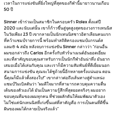
เวลาในการแข่งขันที่ยิ่งใหญ่ที่สุดของกีฬานี้มายาวนานเกือบ
50 ปี
Sinner เข้าร่วมเป็นสมาชิกในครอบครัว Rolex ตั้งแต่ปี
2020 และนับแต่นั้น เขาก็ก้าวขึ้นสู่จุดสูงสุดของวงการเทนนิส
ในวัยเพียง 23 ปี เขากลายเป็นนักเทนนิสชาวอิตาเลียนคนแรก
ที่คว้าแชมป์รายการนี้ พร้อมทำสถิติครองแชมป์แกรนด์ส
แลม® 4 สมัย หลังจบการแข่งขัน Sinner กล่าวว่า “ก่อนอื่น
ผมขอกล่าวถึง Carlos อีกครั้งกับทัวร์นาเมนต์อันยอดเยี่ยม
และที่สาคัญขอบคุณสาหรับการเป็นนักกีฬาอันน่าทึ่ง มันยาก
เสมอเมื่อได้เล่นกับคุณ และเราก็มีความสัมพันธ์ที่ดีเยี่ยมนอก
สนามการแข่งขัน คุณจะได้ชูถ้วยนี้อีกหลายครั้งแน่นอน ตอน
นี้คุณก็มีแล้วตั้งสองใบ!” เขากล่าวต่อถึงเส้นทางสู่ตำแหน่ง
แชมป์วิมเบิลดันว่า “ผมดีใจมากที่สามารถควบคุมความตื่น
เต้นของตัวเองได้ มันเป็นความรู้สึกที่สุดยอดจริงๆ ผมอยาก
ขอบคุณทีมของผมทุกคน ที่ช่วยผลักดันให้ผมพัฒนาตัวเอง
ไม่ใช่แค่นักเทนนิสที่เก่งขึ้นแต่ที่สาคัญคือ การเป็นคนที่ดีขึ้น
ฝันของผมได้กลายเป็นจริงแล้ว”