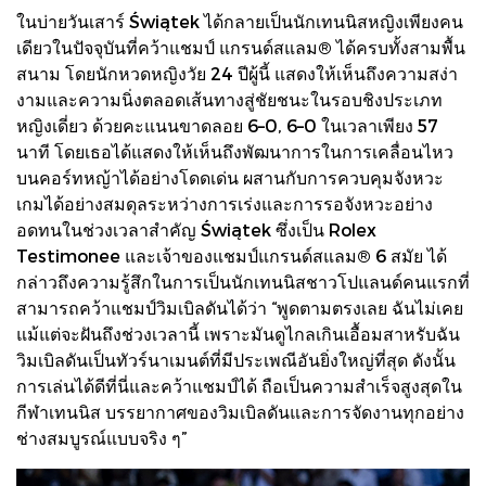
ในบ่ายวันเสาร์ Świątek ได้กลายเป็นนักเทนนิสหญิงเพียงคน
เดียวในปัจจุบันที่คว้าแชมป์ แกรนด์สแลม® ได้ครบทั้งสามพื้น
สนาม โดยนักหวดหญิงวัย 24 ปีผู้นี้ แสดงให้เห็นถึงความสง่า
งามและความนิ่งตลอดเส้นทางสู่ชัยชนะในรอบชิงประเภท
หญิงเดี่ยว ด้วยคะแนนขาดลอย 6–0, 6–0 ในเวลาเพียง 57
นาที โดยเธอได้แสดงให้เห็นถึงพัฒนาการในการเคลื่อนไหว
บนคอร์ทหญ้าได้อย่างโดดเด่น ผสานกับการควบคุมจังหวะ
เกมได้อย่างสมดุลระหว่างการเร่งและการรอจังหวะอย่าง
อดทนในช่วงเวลาสำคัญ Świątek ซึ่งเป็น Rolex
Testimonee และเจ้าของแชมป์แกรนด์สแลม® 6 สมัย ได้
กล่าวถึงความรู้สึกในการเป็นนักเทนนิสชาวโปแลนด์คนแรกที่
สามารถคว้าแชมป์วิมเบิลดันได้ว่า “พูดตามตรงเลย ฉันไม่เคย
แม้แต่จะฝันถึงช่วงเวลานี้ เพราะมันดูไกลเกินเอื้อมสาหรับฉัน
วิมเบิลดันเป็นทัวร์นาเมนต์ที่มีประเพณีอันยิ่งใหญ่ที่สุด ดังนั้น
การเล่นได้ดีที่นี่และคว้าแชมป์ได้ ถือเป็นความสำเร็จสูงสุดใน
กีฬาเทนนิส บรรยากาศของวิมเบิลดันและการจัดงานทุกอย่าง
ช่างสมบูรณ์แบบจริง ๆ”