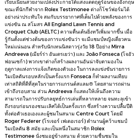
เรียบเนียนสวยงามเปล่งประกายใต้แสงแดดฤดูร้อนของอังกฤษ
ขณะที่นักกีฬาจาก Rolex Testimonee ต่างก็โชว์ฟอร์มได้
อย่างน่าประทับใจ สมกับบรรยากาศที่เต็มไปด้วยพลังของการ
แข่งขัน ณ สโมสร All England Lawn Tennis and
Croquet Club (AELTC) ความตื่นเต้นยิ่งทวีเพิ่มมากขึ้น เมื่อ
รู้กันตั้งแต่ช่วงต้นของการแข่งขันว่า จะมีแชมป์หญิงเดี่ยวคน
ใหม่แน่นอน สำหรับนักเทนนิสดาวรุ่งวัย 18 ปีอย่าง Mirra
Andreeva (เมียร์ร่า อันเดรเยว่า) และ João Fonseca (โจอัว
ฟอนเซก้า) พวกเขาต่างก็สร้างผลงานอันน่าจับตามองใน
ฤดูกาลแห่งการแจ้งเกิดของตัวเอง ในการลงแข่งขันรายการ
วิมเบิลดันรอบหลักเป็นครั้งแรก Fonseca ก็ทำผลงานเทียบ
เท่าสถิติที่ดีที่สุดในรายการแกรนด์สแลม® โดยสามารถผ่าน
เข้าถึงรอบสาม ส่วน Andreeva ก็แสดงให้เห็นถึงความ
สามารถในการปรับกลยุทธ์การเล่นที่หลากหลาย จนทะลุเข้า
ถึงรอบก่อนรองชนะเลิศได้เป็นครั้งแรก ซึ่งสร้างความปลื้มปีติ
ทั้งต่อตัวเธอเองและผู้ชมในสนาม Centre Court โดยมี
Roger Federer (โรเจอร์ เฟเดอเรอร์) ตำนานผู้คว้าแชมป์
วิมเบิลดัน 8 สมัย และเป็นหนึ่งในสมาชิก Rolex
Testimonee นั่งชมอยู่ข้างสนาม ด้วยความชื่นชมใน