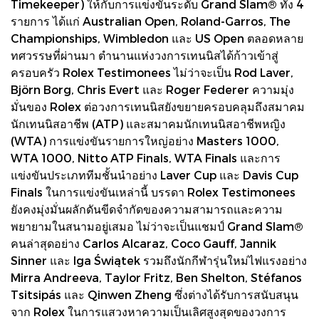
Timekeeper) ให้กับการแข่งขันระดับ Grand Slam® ทั้ง 4
รายการ ได้แก่ Australian Open, Roland-Garros, The
Championships, Wimbledon และ US Open ตลอดหลาย
ทศวรรษที่ผ่านมา ตำนานแห่งวงการเทนนิสได้ก้าวเข้าสู่
ครอบครัว Rolex Testimonees ไม่ว่าจะเป็น Rod Laver,
Björn Borg, Chris Evert และ Roger Federer ความมุ่ง
มั่นของ Rolex ต่อวงการเทนนิสยังขยายครอบคลุมถึงสมาคม
นักเทนนิสอาชีพ (ATP) และสมาคมนักเทนนิสอาชีพหญิง
(WTA) การแข่งขันรายการใหญ่อย่าง Masters 1000,
WTA 1000, Nitto ATP Finals, WTA Finals และการ
แข่งขันประเภททีมชั้นนำอย่าง Laver Cup และ Davis Cup
Finals ในการแข่งขันเหล่านี้ บรรดา Rolex Testimonees
ยังคงมุ่งมั่นผลักดันขีดจำกัดของความสามารถและความ
พยายามในสนามอยู่เสมอ ไม่ว่าจะเป็นแชมป์ Grand Slam®
คนล่าสุดอย่าง Carlos Alcaraz, Coco Gauff, Jannik
Sinner และ Iga Świątek รวมถึงนักกีฬารุ่นใหม่ไฟแรงอย่าง
Mirra Andreeva, Taylor Fritz, Ben Shelton, Stéfanos
Tsitsipás และ Qinwen Zheng ซึ่งต่างได้รับการสนับสนุน
จาก Rolex ในการแสวงหาความเป็นเลิศสูงสุดของวงการ