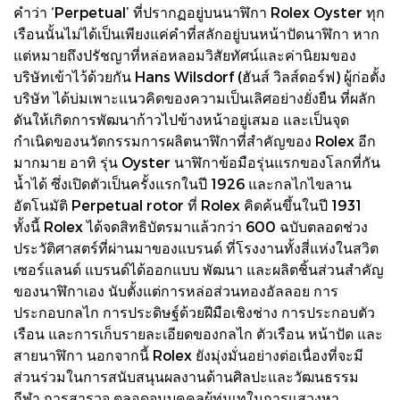
คำว่า ‘Perpetual’ ที่ปรากฏอยู่บนนาฬิกา Rolex Oyster ทุก
เรือนนั้นไม่ได้เป็นเพียงแค่คำที่สลักอยู่บนหน้าปัดนาฬิกา หาก
แต่หมายถึงปรัชญาที่หล่อหลอมวิสัยทัศน์และค่านิยมของ
บริษัทเข้าไว้ด้วยกัน Hans Wilsdorf (ฮันส์ วิลส์ดอร์ฟ) ผู้ก่อตั้ง
บริษัท ได้บ่มเพาะแนวคิดของความเป็นเลิศอย่างยั่งยืน ที่ผลัก
ดันให้เกิดการพัฒนาก้าวไปข้างหน้าอยู่เสมอ และเป็นจุด
กำเนิดของนวัตกรรมการผลิตนาฬิกาที่สำคัญของ Rolex อีก
มากมาย อาทิ รุ่น Oyster นาฬิกาข้อมือรุ่นแรกของโลกที่กัน
น้ำได้ ซึ่งเปิดตัวเป็นครั้งแรกในปี 1926 และกลไกไขลาน
อัตโนมัติ Perpetual rotor ที่ Rolex คิดค้นขึ้นในปี 1931
ทั้งนี้ Rolex ได้จดสิทธิบัตรมาแล้วกว่า 600 ฉบับตลอดช่วง
ประวัติศาสตร์ที่ผ่านมาของแบรนด์ ที่โรงงานทั้งสี่แห่งในสวิต
เซอร์แลนด์ แบรนด์ได้ออกแบบ พัฒนา และผลิตชิ้นส่วนสำคัญ
ของนาฬิกาเอง นับตั้งแต่การหล่อส่วนทองอัลลอย การ
ประกอบกลไก การประดิษฐ์ด้วยฝีมือเชิงช่าง การประกอบตัว
เรือน และการเก็บรายละเอียดของกลไก ตัวเรือน หน้าปัด และ
สายนาฬิกา นอกจากนี้ Rolex ยังมุ่งมั่นอย่างต่อเนื่องที่จะมี
ส่วนร่วมในการสนับสนุนผลงานด้านศิลปะและวัฒนธรรม
กีฬา การสารวจ ตลอดจนบุคคลผู้ทุ่มเทในการแสวงหา