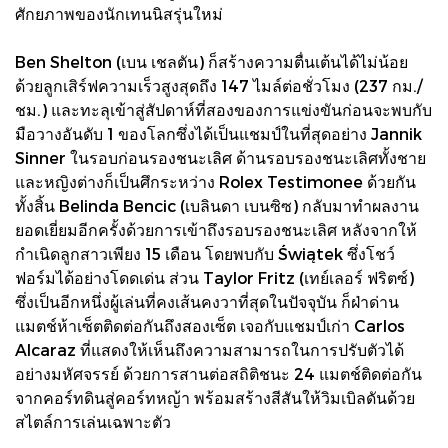
ศักยภาพของนักเทนนิสรุ่นใหม่
Ben Shelton (เบน เชลตัน) ก็สร้างความตื่นเต้นได้ไม่น้อย
ด้วยลูกเสิร์ฟความเร็วสูงสุดถึง 147 ไมล์ต่อชั่วโมง (237 กม./
ชม.) และทะลุเข้าสู่สัปดาห์ที่สองของการแข่งขันก่อนจะพบกับ
มือวางอันดับ 1 ของโลกซึ่งได้เป็นแชมป์ในที่สุดอย่าง Jannik
Sinner ในรอบก่อนรองชนะเลิศ ด้านรอบรองชนะเลิศทั้งชาย
และหญิงต่างก็เป็นศึกระหว่าง Rolex Testimonee ด้วยกัน
ทั้งสิ้น Belinda Bencic (เบลินดา เบนซิซ) กลับมาทำผลงาน
ยอดเยี่ยมอีกครั้งด้วยการเข้าถึงรอบรองชนะเลิศ หลังจากให้
กำเนิดลูกสาวเพียง 15 เดือน โดยพบกับ Świątek ซึ่งโชว์
ฟอร์มได้อย่างโดดเด่น ส่วน Taylor Fritz (เทย์เลอร์ ฟริตซ์)
ซึ่งเป็นอีกหนึ่งผู้เล่นที่คงเส้นคงวาที่สุดในปัจจุบัน ก็ฝ่าด่าน
แมตช์ห้าเซ็ตติดต่อกันถึงสองเซ็ต เจอกับแชมป์เก่า Carlos
Alcaraz ที่แสดงให้เห็นถึงความสามารถในการปรับตัวได้
อย่างมหัศจรรย์ ด้วยการสานต่อสถิติชนะ 24 แมตช์ติดต่อกัน
จากคอร์ทดินสู่คอร์ทหญ้า พร้อมสร้างสีสันให้วิมเบิลดันด้วย
สไตล์การเล่นเฉพาะตัว