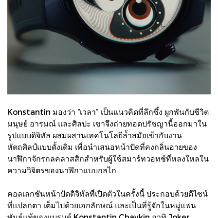
Konstantin มองว่า “เวลา” เป็นแนวคิดที่ลึกซึ้ง ผูกพันกับชีวิต
มนุษย์ อารมณ์ และศิลปะ เขาจึงถ่ายทอดปรัชญานี้ออกมาใน
รูปแบบดิจิทัล ผสมผสานเทคโนโลยีล้ำสมัยเข้ากับงาน
หัตถศิลป์แบบดั้งเดิม เพื่อนำเสนอหน้าปัดที่คงกลิ่นอายของ
นาฬิกาจักรกลคลาสสิกสำหรับผู้ใช้สมาร์ทวอทช์ที่หลงใหลใน
ความวิจิตรของนาฬิกาแบบกลไก
คอลเลกชันหน้าปัดดิจิทัลที่เปิดตัวในครั้งนี้ ประกอบด้วยดีไซน์
ที่แปลกตา เต็มไปด้วยเอกลักษณ์ และเป็นที่รู้จักในหมู่แฟน
พันธุ์แท้ของแบรนด์ Konstantin Chaykin อาทิ Joker