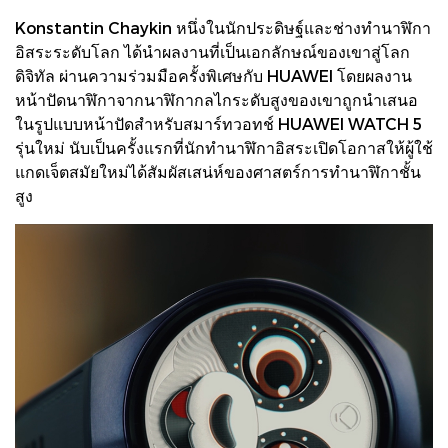
Konstantin Chaykin หนึ่งในนักประดิษฐ์และช่างทำนาฬิกา
อิสระระดับโลก ได้นำผลงานที่เป็นเอกลักษณ์ของเขาสู่โลก
ดิจิทัล ผ่านความร่วมมือครั้งพิเศษกับ HUAWEI โดยผลงาน
หน้าปัดนาฬิกาจากนาฬิกากลไกระดับสูงของเขาถูกนำเสนอ
ในรูปแบบหน้าปัดสำหรับสมาร์ทวอทช์ HUAWEI WATCH 5
รุ่นใหม่ นับเป็นครั้งแรกที่นักทำนาฬิกาอิสระเปิดโอกาสให้ผู้ใช้
แกดเจ็ตสมัยใหม่ได้สัมผัสเสน่ห์ของศาสตร์การทำนาฬิกาชั้น
สูง