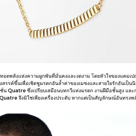
อดพลังแห่งความผูกพันที่มั่นคงและงดงาม โดยหัวใจของแคมเปญค
งสรรค์ขึ้นเพื่อเชิดชูมรดกอันล้ำค่าของเมซงและสายใยรักอันเป็
ั่น Quatre ซึ่งเปรียบเสมือนบทกวีแห่งมรดก งานฝีมือชั้นสูง แล
่ Quatre จึงมิใช่เพียงเครื่องประดับ หากแต่เป็นสัญลักษณ์อันทรง