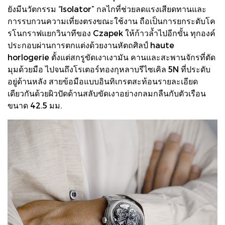
ยังมีนวัตกรรม “Isolator” กลไกที่ช่วยลดแรงเสียดทานและ
การรบกวนความเที่ยงตรงขณะใช้งาน ถือเป็นการยกระดับโค
รโนกราฟแยกวินาทีของ Czapek ให้ก้าวล้ำไปอีกขั้น ทุกองค์
ประกอบผ่านการตกแต่งด้วยงานหัตถศิลป์ haute
horlogerie ตั้งแต่สกรูขัดเงาเงามัน คานและสะพานจักรที่ตัด
มุมด้วยมือ ไปจนถึงโรเตอร์ทองกุหลาบรีไซเคิล 5N ที่ประดับ
อยู่ด้านหลัง สายข้อมือแบบอินทิเกรตสะท้อนรายละเอียด
เดียวกันด้วยผิวปัดด้านสลับขัดเงาอย่างกลมกลืนกับตัวเรือน
ขนาด 42.5 มม.