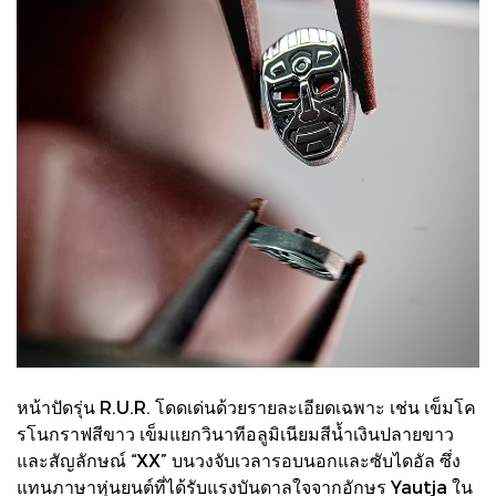
หน้าปัดรุ่น R.U.R. โดดเด่นด้วยรายละเอียดเฉพาะ เช่น เข็มโค
รโนกราฟสีขาว เข็มแยกวินาทีอลูมิเนียมสีน้ำเงินปลายขาว
และสัญลักษณ์ “XX” บนวงจับเวลารอบนอกและซับไดอัล ซึ่ง
แทนภาษาหุ่นยนต์ที่ได้รับแรงบันดาลใจจากอักษร Yautja ใน