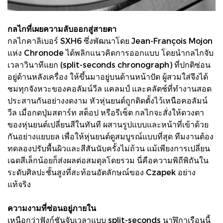
กลไกที่เผยความลับออกสู่สายตา
กลไกคาลิเบอร์ SXH6 ซึ่งพัฒนาโดย Jean-François Mojon
แห่ง Chronode ได้พลิกแนวคิดการออกแบบ โดยนำกลไกจับ
เวลาวินาทีแยก (split-seconds chronograph) ที่ปกติซ่อน
อยู่ด้านหลังเครื่อง ให้ขึ้นมาอยู่บนด้านหน้าปัด ผู้สวมใส่จึงได้
ชมทุกจังหวะของคอลัมน์วีล แคลมป์ และคลัตช์ที่ทำงานสอด
ประสานกันอย่างงดงาม หัวหุ่นยนต์ถูกติดตั้งไว้เหนือคอลัมน์
วีล เมื่อกดปุ่มสตาร์ท สต็อป หรือรีเซ็ต กลไกจะสั่งให้ดวงตา
ของหุ่นยนต์เปลี่ยนสีในทันที ผสานรูปแบบและหน้าที่เข้าด้วย
กันอย่างแยบยล เพื่อให้หุ่นยนต์ดูสมบูรณ์แบบที่สุด ทีมงานต้อง
ทดลองปรับพื้นผิวและสีสันนับครั้งไม่ถ้วน แม้เพียงการเปลี่ยน
เฉดสีเล็กน้อยก็ส่งผลต่อสมดุลโดยรวม นี่คือความพิถีพิถันใน
ระดับศิลปะชั้นสูงที่สะท้อนอัตลักษณ์ของ Czapek อย่าง
แท้จริง
ความงามที่ซ่อนอยู่ภายใน
เหนือกว่าฟังก์ชันจับเวลาแบบ split-seconds นาฬิกาเรือนนี้