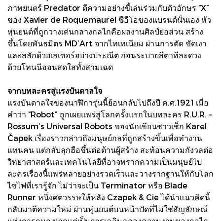
ภาพยนตร์ Predator ตีความอย่างขี้เล่นร่วมกับตัวอักษร “X”
ของ Xavier de Roquemaurel ซีอีโอของแบรนด์นั่นเอง หัว
หุ่นยนต์ที่ถูกวางเด่นกลางกลไกคือผลงานศิลป์ย่อส่วน สร้าง
ขึ้นโดยพันธมิตร MD’Art จากไทเทเนียม ผ่านการตัด ขัดเงา
และสลักด้วยเลเซอร์อย่างประณีต ก่อนระบายสีตาทีละดวง
ด้วยโทนนีออนสดใสทั้งสามเฉด
จากบทละครสู่แรงบันดาลใจ
แรงบันดาลใจของนาฬิการุ่นนี้ย้อนกลับไปถึงปี ค.ศ.1921 เมื่อ
คำว่า “Robot” ถูกเผยแพร่สู่โลกครั้งแรกในบทละคร R.U.R. –
Rossum’s Universal Robots ของนักเขียนชาวเช็ก Karel
Čapek เรื่องราวกล่าวถึงมนุษย์กลที่ถูกสร้างขึ้นเพื่อทำงาน
แทนคน แต่กลับลุกฮือขึ้นต่อต้านผู้สร้าง สะท้อนความกังวลต่อ
วิทยาศาสตร์และเทคโนโลยีที่อาจพรากความเป็นมนุษย์ไป
ละครเรื่องนี้แพร่หลายอย่างรวดเร็วและวางรากฐานให้กับโลก
ไซไฟที่เรารู้จัก ไม่ว่าจะเป็น Terminator หรือ Blade
Runner หนึ่งศตวรรษให้หลัง Czapek & Cie ได้นำแนวคิดนี้
กลับมาตีความใหม่ ผ่านหุ่นยนต์บนหน้าปัดที่ไม่ใช่สัญลักษณ์
แห่งการกบฏ หากแต่เป็นการเฉลิมฉลองความงามของกลไก