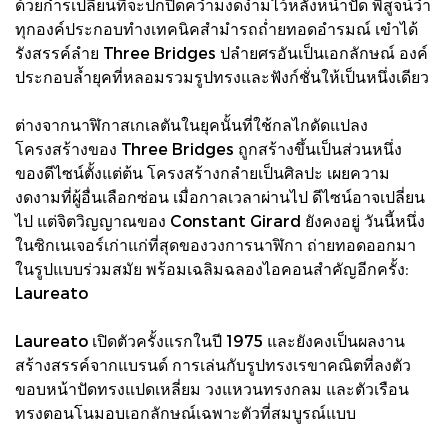
ด้วยกำรเปลี่ยนที่จะปกปิดควำมงดงำมไว้หลังหน้ำปัด พิสูจน์ว่ำ
ทุกองค์ประกอบทำงเทคนิคสำมำรถถ่ำยทอดอำรมณ์ เขำได้
รังสรรค์ลำย Three Bridges ปลำยศรอันเป็นเอกลักษณ์ องค์
ประกอบล้ำยุคที่หลอมรวมรูปทรงและฟังก์ชั่นให้เป็นหนึ่งเดียว
ต่างจากนาฬิกาสเกเลตันในยุคนั้นที่ใช้กลไกดัดแปลง
โครงสร้างของ Three Bridges ถูกสร้างขึ้นเป็นส่วนหนึ่ง
ของดีไซน์ตั้งแต่ต้น โครงสร้างกลำยเป็นศิลปะ เผยความ
งดงามที่ผู้อื่นเลือกซ่อน เมื่อกาลเวลาผ่านไป ดีไซน์อาจเปลี่ยน
ไป แต่จิตวิญญาณของ Constant Girard ยังคงอยู่ วันนี้หนึ่ง
ในซิกเนเจอร์เก่าแก่ที่สุดของวงการนาฬิกา ถ่ายทอดออกมา
ในรูปแบบร่วมสมัย พร้อมเฉลิมฉลองไอคอนสำคัญอีกครั้ง:
Laureato
Laureato เปิดตัวครั้งแรกในปี 1975 และยังคงเป็นผลงาน
สร้างสรรค์จากแบรนด์ การเล่นกับรูปทรงเรขาคณิตที่ลงตัว
ขอบหน้าปัดทรงแปดเหลี่ยม วงแหวนทรงกลม และตัวเรือน
ทรงตอนโนมอบเอกลักษณ์เฉพาะตัวที่สมบูรณ์แบบ