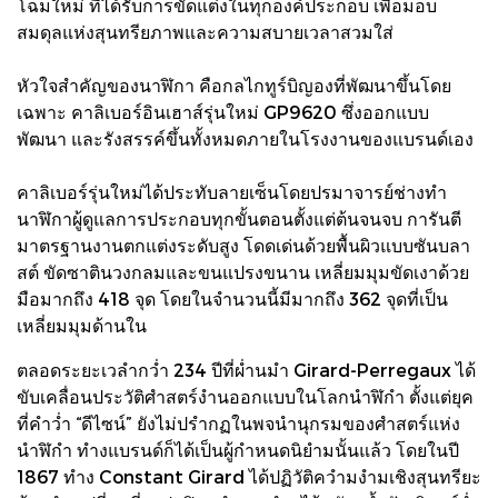
โฉมใหม่ ที่ได้รับการขัดแต่งในทุกองค์ประกอบ เพื่อมอบ
สมดุลแห่งสุนทรียภาพและความสบายเวลาสวมใส่
หัวใจสำคัญของนาฬิกา คือกลไกทูร์บิญองที่พัฒนาขึ้นโดย
เฉพาะ คาลิเบอร์อินเฮาส์รุ่นใหม่ GP9620 ซึ่งออกแบบ
พัฒนา และรังสรรค์ขึ้นทั้งหมดภายในโรงงานของแบรนด์เอง
คาลิเบอร์รุ่นใหม่ได้ประทับลายเซ็นโดยปรมาจารย์ช่างทำ
นาฬิกาผู้ดูแลการประกอบทุกขั้นตอนตั้งแต่ต้นจนจบ การันตี
มาตรฐานงานตกแต่งระดับสูง โดดเด่นด้วยพื้นผิวแบบซันบลา
สต์ ขัดซาตินวงกลมและขนแปรงขนาน เหลี่ยมมุมขัดเงาด้วย
มือมากถึง 418 จุด โดยในจำนวนนี้มีมากถึง 362 จุดที่เป็น
เหลี่ยมมุมด้านใน
ตลอดระยะเวลำกว่ำ 234 ปีที่ผ่ำนมำ Girard-Perregaux ได้
ขับเคลื่อนประวัติศำสตร์งำนออกแบบในโลกนำฬิกำ ตั้งแต่ยุค
ที่คำว่ำ “ดีไซน์” ยังไม่ปรำกฏในพจนำนุกรมของศำสตร์แห่ง
นำฬิกำ ทำงแบรนด์ก็ได้เป็นผู้กำหนดนิยำมนั้นแล้ว โดยในปี
1867 ทำง Constant Girard ได้ปฏิวัติควำมงำมเชิงสุนทรียะ