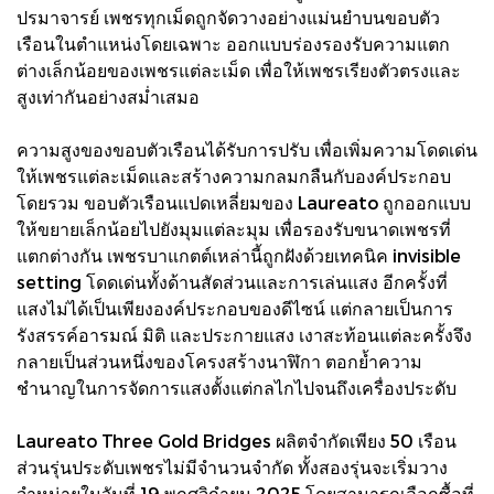
ปรมาจารย์ เพชรทุกเม็ดถูกจัดวางอย่างแม่นยำบนขอบตัว
เรือนในตำแหน่งโดยเฉพาะ ออกแบบร่องรองรับความแตก
ต่างเล็กน้อยของเพชรแต่ละเม็ด เพื่อให้เพชรเรียงตัวตรงและ
สูงเท่ากันอย่างสม่ำเสมอ
ความสูงของขอบตัวเรือนได้รับการปรับ เพื่อเพิ่มความโดดเด่น
ให้เพชรแต่ละเม็ดและสร้างความกลมกลืนกับองค์ประกอบ
โดยรวม ขอบตัวเรือนแปดเหลี่ยมของ Laureato ถูกออกแบบ
ให้ขยายเล็กน้อยไปยังมุมแต่ละมุม เพื่อรองรับขนาดเพชรที่
แตกต่างกัน เพชรบาแกตต์เหล่านี้ถูกฝังด้วยเทคนิค invisible
setting โดดเด่นทั้งด้านสัดส่วนและการเล่นแสง อีกครั้งที่
แสงไม่ได้เป็นเพียงองค์ประกอบของดีไซน์ แต่กลายเป็นการ
รังสรรค์อารมณ์ มิติ และประกายแสง เงาสะท้อนแต่ละครั้งจึง
กลายเป็นส่วนหนึ่งของโครงสร้างนาฬิกา ตอกย้ำความ
ชำนาญในการจัดการแสงตั้งแต่กลไกไปจนถึงเครื่องประดับ
Laureato Three Gold Bridges ผลิตจำกัดเพียง 50 เรือน
ส่วนรุ่นประดับเพชรไม่มีจำนวนจำกัด ทั้งสองรุ่นจะเริ่มวาง
จำหน่ายในวันที่ 19 พฤศจิกำยน 2025 โดยสามารถเลือกซื้อที่