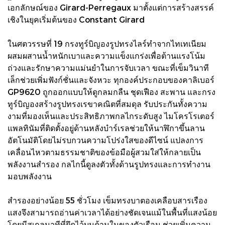
เอกลักษณ์ของ Girard-Perregaux มาตั้งแต่การสร้างสรรค์
เชิงในยุคเริ่มต้นของ Constant Girard
ในศตวรรษที่ 19 กรงทูร์บิญองรูปทรงไลร์ทำจากไทเทเนียม
ผสมผสานน้ำหนักเบาและความแข็งแกร่งเพื่อต้านแรงโน้ม
ถ่วงและรักษาความแม่นยำในการจับเวลา ขณะที่เข็มวินาที
เล็กช่วยเพิ่มฟังก์ชั่นและจังหวะ ทุกองค์ประกอบของคาลิเบอร์
GP9620 ถูกออกแบบให้ดูกลมกลืน ชุดเฟือง สะพาน และกรง
ทูร์บิญองสร้างรูปทรงเรขาคณิตที่สมดุล รับประกันทั้งความ
งามที่มองเห็นและประสิทธิภาพกลไกระดับสูง ไมโครโรเตอร์
แพลทินัมที่ติดตั้งอยู่ด้านหลังบำร์เรลช่วยให้นาฬิกาขึ้นลาน
อัตโนมัติโดยไม่รบกวนความโปร่งใสของดีไซน์ แปลงการ
เคลื่อนไหวตามธรรมชาติของข้อมือผู้สวมใส่ให้กลายเป็น
พลังงานสำรอง กลไกนี้ดูลงตัวทั้งด้านรูปทรงและการทำงาน
มอบพลังงาน
สำรองอย่างน้อย 55 ชั่วโมง เข็มทรงบาตองเคลือบสารเรือง
แสงจึงสามารถอ่านค่าเวลาได้อย่างชัดเจนแม้ในพื้นที่แสงน้อย
โดยมีสเกลนาทีที่ยึดไว้บนด้านในของตัวเรือน ช่วยเพิ่มความ