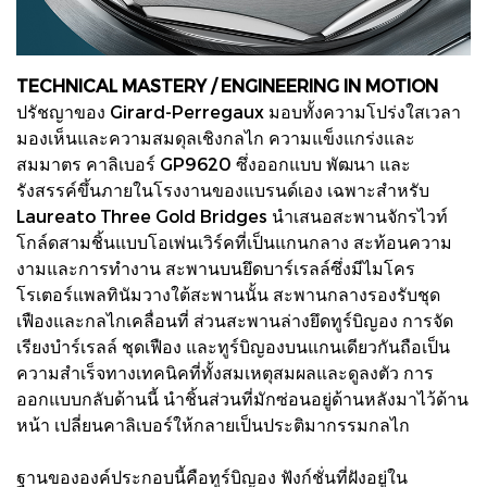
TECHNICAL MASTERY / ENGINEERING IN MOTION
ปรัชญาของ Girard-Perregaux มอบทั้งความโปร่งใสเวลา
มองเห็นและความสมดุลเชิงกลไก ความแข็งแกร่งและ
สมมาตร คาลิเบอร์ GP9620 ซึ่งออกแบบ พัฒนา และ
รังสรรค์ขึ้นภายในโรงงานของแบรนด์เอง เฉพาะสำหรับ
Laureato Three Gold Bridges นำเสนอสะพานจักรไวท์
โกล์ดสามชิ้นแบบโอเพ่นเวิร์คที่เป็นแกนกลาง สะท้อนความ
งามและการทำงาน สะพานบนยึดบาร์เรลล์ซึ่งมีไมโคร
โรเตอร์แพลทินัมวางใต้สะพานนั้น สะพานกลางรองรับชุด
เฟืองและกลไกเคลื่อนที่ ส่วนสะพานล่างยึดทูร์บิญอง การจัด
เรียงบำร์เรลล์ ชุดเฟือง และทูร์บิญองบนแกนเดียวกันถือเป็น
ความสำเร็จทางเทคนิคที่ทั้งสมเหตุสมผลและดูลงตัว การ
ออกแบบกลับด้านนี้ นำชิ้นส่วนที่มักซ่อนอยู่ด้านหลังมาไว้ด้าน
หน้า เปลี่ยนคาลิเบอร์ให้กลายเป็นประติมากรรมกลไก
ฐานขององค์ประกอบนี้คือทูร์บิญอง ฟังก์ชั่นที่ฝังอยู่ใน