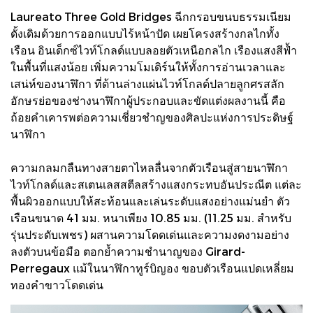
Laureato Three Gold Bridges ฉีกกรอบขนบธรรมเนียม
ดั้งเดิมด้วยการออกแบบไร้หน้าปัด เผยโครงสร้างกลไกทั้ง
เรือน อินเด็กซ์ไวท์โกลด์แบบลอยตัวเหนือกลไก เรืองแสงสีฟ้ำ
ในพื้นที่แสงน้อย เพิ่มความโมเดิร์นให้ทั้งการอ่านเวลาและ
เสน่ห์ของนาฬิกา ที่ด้านล่างแผ่นไวท์โกลด์ปลายลูกศรสลัก
อักษรย่อของช่างนาฬิกาผู้ประกอบและขัดแต่งผลงานนี้ คือ
ถ้อยคำเคารพต่อความเชี่ยวชำญของศิลปะแห่งการประดิษฐ์
นาฬิกา
ความกลมกลืนทางสายตาไหลลื่นจากตัวเรือนสู่สายนาฬิกา
ไวท์โกลด์และสเตนเลสสตีลสร้างแสงกระทบอันประณีต แต่ละ
พื้นผิวออกแบบให้สะท้อนและเล่นระดับแสงอย่างแม่นยำ ตัว
เรือนขนาด 41 มม. หนาเพียง 10.85 มม. (11.25 มม. สำหรับ
รุ่นประดับเพชร) ผสานความโดดเด่นและความงดงามอย่าง
ลงตัวบนข้อมือ ตอกย้ำความชำนาญของ Girard-
Perregaux แม้ในนาฬิกาทูร์บิญอง ขอบตัวเรือนแปดเหลี่ยม
ทองคำขาวโดดเด่น