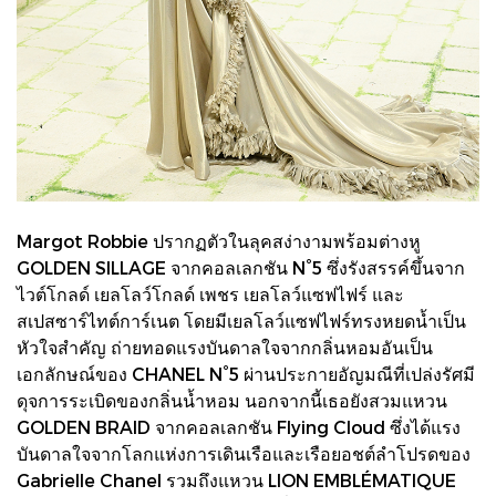
Margot Robbie ปรากฏตัวในลุคสง่างามพร้อมต่างหู
GOLDEN SILLAGE จากคอลเลกชัน N°5 ซึ่งรังสรรค์ขึ้นจาก
ไวต์โกลด์ เยลโลว์โกลด์ เพชร เยลโลว์แซฟไฟร์ และ
สเปสซาร์ไทต์การ์เนต โดยมีเยลโลว์แซฟไฟร์ทรงหยดน้ำเป็น
หัวใจสำคัญ ถ่ายทอดแรงบันดาลใจจากกลิ่นหอมอันเป็น
เอกลักษณ์ของ CHANEL N°5 ผ่านประกายอัญมณีที่เปล่งรัศมี
ดุจการระเบิดของกลิ่นน้ำหอม นอกจากนี้เธอยังสวมแหวน
GOLDEN BRAID จากคอลเลกชัน Flying Cloud ซึ่งได้แรง
บันดาลใจจากโลกแห่งการเดินเรือและเรือยอชต์ลำโปรดของ
Gabrielle Chanel รวมถึงแหวน LION EMBLÉMATIQUE