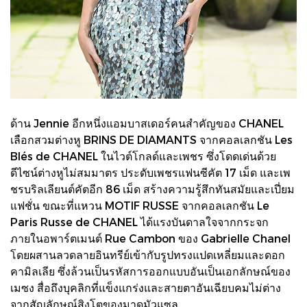
ด้าน Jennie อีกหนึ่งแอมบาสเดอร์คนสำคัญของ CHANEL
เลือกสวมต่างหู BRINS DE DIAMANTS จากคอลเลกชัน Les
Blés de CHANEL ในไวต์โกลด์และเพชร ซึ่งโดดเด่นด้วย
ดีไซน์ต่างหูไม่สมมาตร ประดับเพชรแฟนซีคัต 17 เม็ด และเพ
ชรบริลเลียนต์คัตอีก 86 เม็ด สร้างความรู้สึกทันสมัยและเปี่ยม
แฟชั่น ขณะที่แหวน MOTIF RUSSE จากคอลเลกชัน Le
Paris Russe de CHANEL ได้แรงบันดาลใจจากกระจก
ภายในอพาร์ตเมนต์ Rue Cambon ของ Gabrielle Chanel
โดยผสานลวดลายอินทรีย์เข้ากับรูปทรงแปดเหลี่ยมและดอก
คามิลเลีย ซึ่งล้วนเป็นรหัสการออกแบบอันเป็นเอกลักษณ์ของ
เมซง สื่อถึงบุคลิกที่แข็งแกร่งและสายตาอันเฉียบคมไม่ต่าง
จากสัญลักษณ์สิงโตของมาดมัวแซล