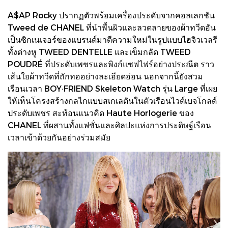
A$AP Rocky ปรากฏตัวพร้อมเครื่องประดับจากคอลเลกชัน
Tweed de CHANEL ที่นำพื้นผิวและลวดลายของผ้าทวีดอัน
เป็นซิกเนเจอร์ของแบรนด์มาตีความใหม่ในรูปแบบไฮจิวเวลรี
ทั้งต่างหู TWEED DENTELLE และเข็มกลัด TWEED
POUDRÉ ที่ประดับเพชรและพิงก์แซฟไฟร์อย่างประณีต ราว
เส้นใยผ้าทวีดที่ถักทออย่างละเอียดอ่อน นอกจากนี้ยังสวม
เรือนเวลา BOY·FRIEND Skeleton Watch รุ่น Large ที่เผย
ให้เห็นโครงสร้างกลไกแบบสเกเลตันในตัวเรือนไวต์เบจโกลด์
ประดับเพชร สะท้อนแนวคิด Haute Horlogerie ของ
CHANEL ที่ผสานทั้งแฟชั่นและศิลปะแห่งการประดิษฐ์เรือน
เวลาเข้าด้วยกันอย่างร่วมสมัย