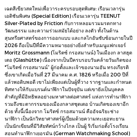
เฉดสีเขียวสดใหม่เพื่อวาระครบรอบสุดพิเศษ: เรือนเวลารุ่น
เอดิชันพิเศษ (Special Edition) เรือนเวลารุ่น TEENUT
Silver-Plated by Friction กับการหลอมรวมมรดกทาง
วัฒนธรรม และความร่วมสมัยได้อย่าง ลงตัว ทั้งในด้าน
สุนทรียศาสตร์ของการออกแบบ และกลไกอันซับซ้อนภายในปี
2026 ถือเป็นปีที่มีความหมายอย่างยิ่งสําหรับเมนูแฟกเจอร์
Moritz Grossmann (โมริตซ์ กรอสมานน์) ในเมืองก ลาสฮุต
เตอ (Glashütte) เนื่องจากเป็นปีครบรอบวันคล้ายวันเกิดของ
"โมริตซ์ กรอสมานน์” ผู้ก่อตั้งและเจ้าของนามอัน ทรงเกียรติ
ซึ่งเขาเกิดเมื่อวันที่ 27 มีนาคม ค.ศ. 1826 หรือเมื่อ 200 ปีที่
แล้วพอดิบพอดี เขาไม่เพียงแต่เป็นผู้ที่วาง รากฐานและกําหนด
ทิศทางให้กับแบรนด์นาฬิกาในปัจจุบัน แต่เขายังเป็นบุคคล
สําคัญที่มีอิทธิพลอย่างมหาศาลต่อศาสตร์ แห่งการทํานาฬิกา
รวมถึงชะตากรรมของเมืองกลาสชุดเตอ บ้านเกิดของเขาอีก
ด้วย ทั้งนี้เนื่องจาก โมริตซ์ กรอสมานน์ คืออัจฉริยะช่าง
นาฬิกา เป็นนักวิทยาศาสตร์ผู้เปี่ยมด้วยความทะเยอทะยาน
เป็นนักเขียนที่มีวิสัยทัศน์กว้างไกล เป็นผู้ ริเริ่มก่อตั้งโรงเรียน
สอนทํานาฬิกาเยอรมัน (German Watchmaking School)