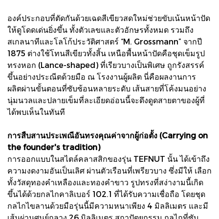
องค์ประกอบที่ตัดกันด้วยเฉดสีเขียวสดใหม่ช่วยขับเน้นหน้าปัด
ให้ดูโดดเด่นยิ่งขึ้น ทั้งตัวเลขและตัวอักษรทั้งหมด รวมถึง
สเกลนาทีและโลโก้ประวัติศาสตร์ “M. Grossmann” จากปี
1875 ต่างใช้โทนสีเขียวทั้งสิ้น เหนือพื้นหน้าปัดคือชุดเข็มรูป
ทรงหอก (Lance-shaped) ที่เรียวบางเป็นพิเศษ ถูกรังสรรค์
ขึ้นอย่างประณีตด้วยมือ ณ โรงงานผู้ผลิต นี่คือผลงานการ
ผลิตผ่านขั้นตอนที่ซับซ้อนหลายระดับ เส้นสายที่โค้งมนอย่าง
นุ่มนวลและปลายเข็มที่ละเอียดอ่อนนี้จะดึงดูดสายตาของผู้ที่
ได้พบเห็นในทันที
การสืบสานประเพณีอันทรงคุณค่าจากผู้ก่อตั้ง (Carrying on
the founder's tradition)
การออกแบบในสไตล์คลาสสิกของรุ่น TEFNUT นั้น ได้เข้าถึง
ความงดงามอันเป็นเลิศ ผ่านตัวเรือนที่เพรียวบาง ซึ่งมีให้ เลือก
ทั้งวัสดุทองคําเหลืองและทองคําขาว รูปทรงที่สง่างามนี้เกิด
ขึ้นได้ด้วยกลไกคาลิเบอร์ 102.1 ที่ได้รับความเชื่อถือ โดยชุด
กลไกไขลานด้วยมือรุ่นนี้มีความหนาเพียง 4 มิลลิเมตร และมี
เส้นผ่านศูนย์กลาง 26 มิลลิเมตร สถาปัตยกรรม กลไกที่ซับ