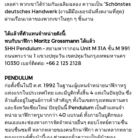
เลอค่า พวกเขาได้ร่วมกันเฉลิมฉลอง ความเป็น “Schönstes
deutsches Handwerk (งานฝีมือเยอรมันที่งดงามที่สุด)
ผ่านเรือนเวลาของพวกเขาในทุก ๆ ชิ้นงาน
ได้แล้วที่ตัวแทนจําหน่ายดังนี้:
พบกับนาฬิกา Moritz Grossmann ได้แล้ว
SHH Pendulum – สยามพารากอน Unit M 31A ชั้น M 991
ถนนพระราม 1 แขวงปทุมวัน เขตปทุมวันกรุงเทพมหานคร
10330 เบอร์ติดต่อ: +66 2 125 2128
PENDULUM
ก่อตั้งขึ้นในปี ค.ศ. 1992 ในฐานะผู้แทนจําหน่ายนาฬิกาหรู
แห่งแรกในประเทศไทย และมีบูติกทั้งสิ้น 4 แห่งในปัจจุบัน ซึ่ง
ล้วนตั้งอยู่ในศูนย์การค้าสําคัญๆ ทั้งในเขตกรุงเทพมหานคร
และจังหวัดเชียงใหม่ ปัจจุบันนี้ Pendulum เป็นตัวแทนจํา
หน่าย นาฬิกาหรูมากกว่า 40 แบรนด์ ทั้งภายในบูติกของ
ตนเองและช่องทางการจัดจําหน่ายอื่นๆ ตอบโจทย์ความชื่น
ชอบชื่นชมที หลากหลายของคนรักนาฬิกา ความหลากหลาย
ของแบรนด์ชั้นนํานี้เอง ช่วยตอกย้ําความเป็นผู้นําของ