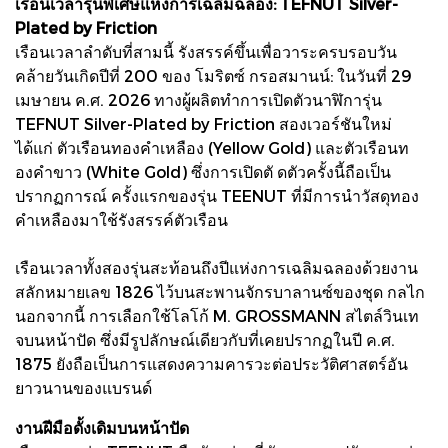
เรือนเวลารุ่นพิเศษแห่งการเฉลิมฉลอง: TEFNUT Silver-
Plated by Friction
เรือนเวลาลําดับที่สามนี้ รังสรรค์ขึ้นเพื่อวาระครบรอบวัน
คล้ายวันเกิดปีที่ 200 ของ โมริตซ์ กรอสมานน์: ในวันที่ 29
เมษายน ค.ศ. 2026 ทางผู้ผลิตทําการเปิดตัวนาฬิการุ่น
TEFNUT Silver-Plated by Friction สองเวอร์ชันใหม่
ได้แก่ ตัวเรือนทองคําเหลือง (Yellow Gold) และตัวเรือนท
องคําขาว (White Gold) ซึ่งการเปิดตั ดตัวครั้งนี้ถือเป็น
ปรากฏการณ์ ครั้งแรกของรุ่น TEENUT ที่มีการนําวัสดุทอง
คําเหลืองมาใช้รังสรรค์ตัวเรือน
เรือนเวลาทั้งสองรุ่นสะท้อนถึงปีแห่งการเฉลิมฉลองด้วยงาน
สลักหมายเลข 1826 ไว้บนสะพานจักรบาลานซ์ของชุด กลไก
นอกจากนี้ การเลือกใช้โลโก้ M. GROSSMANN สไตล์วินเท
จบนหน้าปัด ซึ่งมีรูปลักษณ์เดียวกับที่เคยปรากฏในปี ค.ศ.
1875 ยังถือเป็นการแสดงความคารวะต่อประวัติศาสตร์อัน
ยาวนานของแบรนด์
งานฝีมือดั้งเดิมบนหน้าปัด