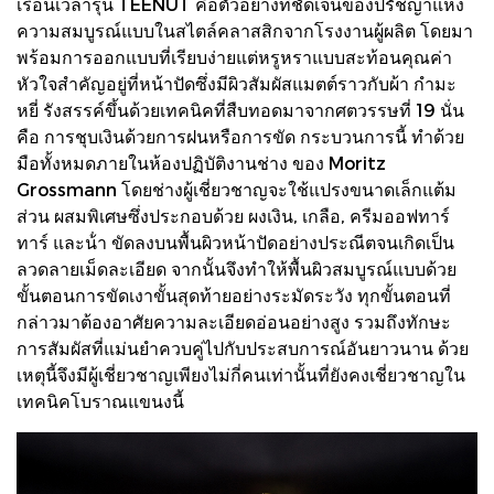
เรือนเวลารุ่น TEENUT คือตัวอย่างที่ชัดเจนของปรัชญาแห่ง
ความสมบูรณ์แบบในสไตล์คลาสสิกจากโรงงานผู้ผลิต โดยมา
พร้อมการออกแบบที่เรียบง่ายแต่หรูหราแบบสะท้อนคุณค่า
หัวใจสําคัญอยู่ที่หน้าปัดซึ่งมีผิวสัมผัสแมตต์ราวกับผ้า กํามะ
หยี่ รังสรรค์ขึ้นด้วยเทคนิคที่สืบทอดมาจากศตวรรษที่ 19 นั่น
คือ การชุบเงินด้วยการฝนหรือการขัด กระบวนการนี้ ทําด้วย
มือทั้งหมดภายในห้องปฏิบัติงานช่าง ของ Moritz
Grossmann โดยช่างผู้เชี่ยวชาญจะใช้แปรงขนาดเล็กแต้ม
ส่วน ผสมพิเศษซึ่งประกอบด้วย ผงเงิน, เกลือ, ครีมออฟทาร์
ทาร์ และน้ํา ขัดลงบนพื้นผิวหน้าปัดอย่างประณีตจนเกิดเป็น
ลวดลายเม็ดละเอียด จากนั้นจึงทําให้พื้นผิวสมบูรณ์แบบด้วย
ขั้นตอนการขัดเงาขั้นสุดท้ายอย่างระมัดระวัง ทุกขั้นตอนที่
กล่าวมาต้องอาศัยความละเอียดอ่อนอย่างสูง รวมถึงทักษะ
การสัมผัสที่แม่นยําควบคู่ไปกับประสบการณ์อันยาวนาน ด้วย
เหตุนี้จึงมีผู้เชี่ยวชาญเพียงไม่กี่คนเท่านั้นที่ยังคงเชี่ยวชาญใน
เทคนิคโบราณแขนงนี้