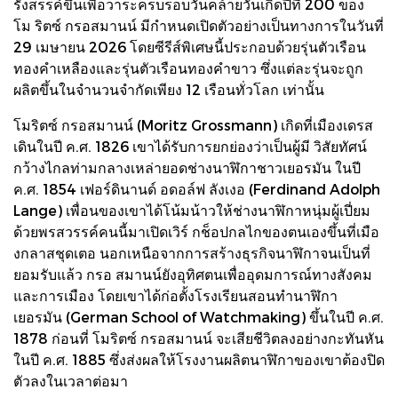
รังสรรค์ขึ้นเพื่อวาระครบรอบวันคล้ายวันเกิดปีที่ 200 ของ
โม ริตซ์ กรอสมานน์ มีกําหนดเปิดตัวอย่างเป็นทางการในวันที่
29 เมษายน 2026 โดยซีรีส์พิเศษนี้ประกอบด้วยรุ่นตัวเรือน
ทองคําเหลืองและรุ่นตัวเรือนทองคําขาว ซึ่งแต่ละรุ่นจะถูก
ผลิตขึ้นในจํานวนจํากัดเพียง 12 เรือนทั่วโลก เท่านั้น
โมริตซ์ กรอสมานน์ (Moritz Grossmann) เกิดที่เมืองเดรส
เดินในปี ค.ศ. 1826 เขาได้รับการยกย่องว่าเป็นผู้มี วิสัยทัศน์
กว้างไกลท่ามกลางเหล่ายอดช่างนาฬิกาชาวเยอรมัน ในปี
ค.ศ. 1854 เฟอร์ดินานด์ อดอล์ฟ ลังเงอ (Ferdinand Adolph
Lange) เพื่อนของเขาได้โน้มน้าวให้ช่างนาฬิกาหนุ่มผู้เปี่ยม
ด้วยพรสวรรค์คนนี้มาเปิดเวิร์ กช็อปกลไกของตนเองขึ้นที่เมือ
งกลาสชุดเตอ นอกเหนือจากการสร้างธุรกิจนาฬิกาจนเป็นที่
ยอมรับแล้ว กรอ สมานน์ยังอุทิศตนเพื่ออุดมการณ์ทางสังคม
และการเมือง โดยเขาได้ก่อตั้งโรงเรียนสอนทํานาฬิกา
เยอรมัน (German School of Watchmaking) ขึ้นในปี ค.ศ.
1878 ก่อนที่ โมริตซ์ กรอสมานน์ จะเสียชีวิตลงอย่างกะทันหัน
ในปี ค.ศ. 1885 ซึ่งส่งผลให้โรงงานผลิตนาฬิกาของเขาต้องปิด
ตัวลงในเวลาต่อมา