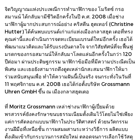
จิตวิญญาณแห่งประเพณีการทํานาฬิกาของ โมริตซ์ กรอ
สมานน์ ได้กลับมามีชีวิตอีกครั้งในปี ค.ศ. 2008 เมื่อช่าง
นาฬิกาผู้มากประสบการณ์อย่าง คริสตีน ฮุตเทอร์ (Christine
Hutter) ได้ค้นพบแบรนด์เก่าแก่แห่งเมืองกลาสฮุต เตอที่ทรง
คุณค่านี้และดําเนินการจดทะเบียนแบรนด์ใหม่อีกครั้ง เธอได้
พัฒนาแนวคิดและได้รับแรงบันดาลใจ จากวิสัยทัศน์ที่จะฟื้นฟู
มรดกของกรอสมานน์ให้กลับมาโลดแล่นอีกครั้งในกว่า 120
ปีต่อมา ผ่านประดิษฐกรรม นาฬิกาข้อมือที่มีความประณีตเป็น
พิเศษ และเธอยังสามารถดึงดูดเหล่านักสะสมนาฬิกาให้มา
ร่วมสนับสนุนเพื่อ ทําให้ความฝันนี้เป็นจริง จนกระทั่งในวันที่
11 พฤศจิกายน ค.ศ. 2008 เธอได้ก่อตั้งบริษัท Grossmann
Uhren GmbH ขึ้น ณ เมืองกลาสฮุตเตอ
ที่ Moritz Grossmann เหล่าช่างนาฬิกาผู้เปี่ยมด้วย
พรสวรรค์ยังคงรักษาขนบธรรมเนียมดั้งเดิมไว้โดยไม่ใช่เพียง
แค่การคัดลอกแบบนาฬิกาในประวัติศาสตร์ ด้วยนวัตกรรม
งานฝีมือที่เหนือชั้น การผสมผสานระหว่างวิธีการ ผลิตแบบ
ดั้งเดิมเข้ากับกระบวนการสมัยใหม่ ตลอดจนการเลือกใช้วัสดุ