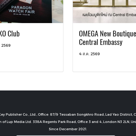
KO Club
OMEGA New Boutique
Central Embassy
. 2569
4 ส.ค. 2569
ey Publisher Co., Ltd., Office: 87/9 Tessaban Songkhro Road, Lad Yao District
n of Lup Media Ltd. 338A Regents Park Road, Office 3 and 4, London N3 2LN, U
Since December 2021.