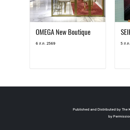
OMEGA New Boutique
SEI
6 ส.ค. 2569
5 ส.ค
Published and Distributed by The K
by Permissio