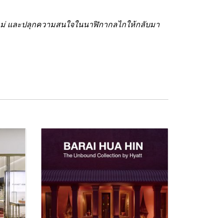
มองใหม่ และปลุกความสนใจในนาฬิกากลไกให้กลับมา