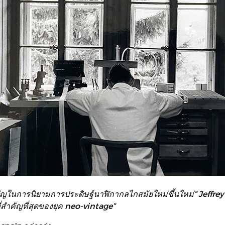
ัญในการนิยามการประดิษฐ์นาฬิกากลไกสมัยใหม่ขึ้นใหม่” Jeffre
ี่สำคัญที่สุดของยุค neo-vintage”