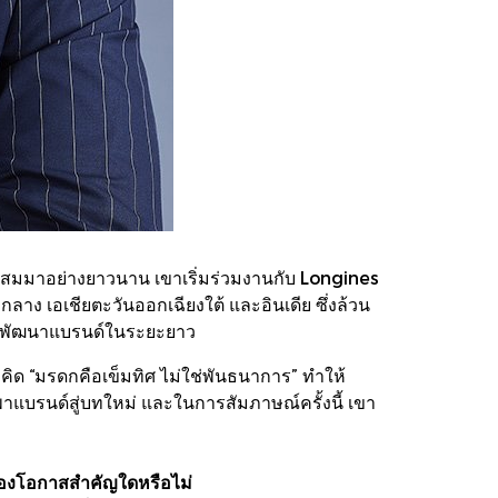
ั่งสมมาอย่างยาวนาน เขาเริ่มร่วมงานกับ Longines
 เอเชียตะวันออกเฉียงใต้ และอินเดีย ซึ่งล้วน
การพัฒนาแบรนด์ในระยะยาว
แนวคิด “มรดกคือเข็มทิศ ไม่ใช่พันธนาการ” ทำให้
พาแบรนด์สู่บทใหม่ และในการสัมภาษณ์ครั้งนี้ เขา
มฉลองโอกาสสำคัญใดหรือไม่