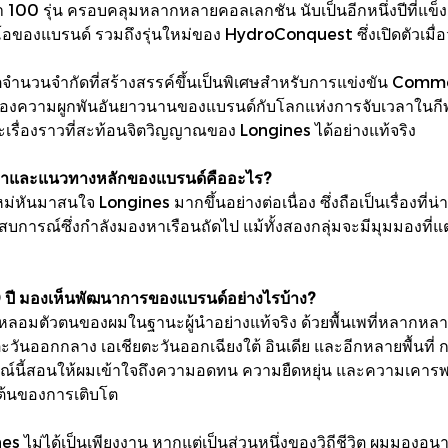
า 100 รุ่น ครอบคลุมหลากหลายคอลเลกชัน นับเป็นอีกหนึ่งปีที่แข็ง
ของแบรนด์ รวมถึงรุ่นใหม่ของ HydroConquest ซึ่งเปิดตัวเมื่อวั
ิตจำนวนจำกัดที่สร้างสรรค์ขึ้นเป็นพิเศษสำหรับการแข่งขัน Com
มฉลองความผูกพันอันยาวนานของแบรนด์กับโลกแห่งการจับเวลาในกีฬา จึ
ะเรื่องราวที่สะท้อนจิตวิญญาณของ Longines ได้อย่างแท้จริง
ัชญาและแนวทางหลักของแบรนด์คืออะไร?
ม่หันมาสนใจ Longines มากขึ้นอย่างต่อเนื่อง ซึ่งถือเป็นเรื่องที่น่า
สบการณ์ซึ่งกำลังมองหาเรือนถัดไป แม้ทั้งสองกลุ่มจะมีมุมมองที่แต
 ปี มองเห็นพัฒนาการของแบรนด์อย่างไรบ้าง?
่อหลอมตัวตนของผมในฐานะผู้นำอย่างแท้จริง ด้วยพื้นเพที่หลากหล
คตะวันออกกลาง เอเชียตะวันออกเฉียงใต้ อินเดีย และอีกหลายพื้นท
รณ์นี้สอนให้ผมเข้าใจถึงความอดทน ความยืดหยุ่น และความเคารพ
มต้นของการเติบโต
ม่ได้เป็นเพียงงาน หากแต่เป็นส่วนหนึ่งของวิถีชีวิต ผมมองอนาคต