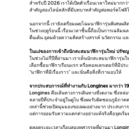
สำหรับปี 2026 เราได้เปิดตัวเรือนเวลาใหม่มากกว่
สำคัญสองไลน์หลักที่มีบทบาทสำคัญต่อพอร์ตโฟลิโอ
นอกจากนี้ เรายังเตรียมเผยโฉมนาฬิการุ่นพิเศษผล
ในช่วงฤดูร้อนนี้ เรือนเวลาชิ้นนี้ถือเป็นการเฉลิ
ตื่นเต้น อุดมด้วยความคิดสร้างสรรค์ นวัตกรรม แล
ในแง่ของการเข้าถึงนักสะสมนาฬิการุ่นใหม่ ปร
ในช่วงไม่กี่ปีที่ผ่านมา เราเห็นนักสะสมนาฬิการุ่นให
เลือกซื้อนาฬิกาเรือนแรก หรือคอลเลกเตอร์ที่มีประ
“นาฬิกาที่มีเรื่องราว” และนั่นคือสิ่งที่เรามอบให้
จากประสบการณ์ที่ทำงานกับ Longines มากว่า 19
Longines คือเส้นทางการเดินทางที่งดงาม ซึ่งหล
หลายปีที่ประจำอยู่ในดูไบ ซึ่งผมรับผิดชอบภูมิภา
เหล่านี้ช่วยเปิดมุมมองของผมอย่างมาก ประสบกา
แต่การยอมรับความแตกต่างอย่างแท้จริงคือจุดเริ่
ตลอดระยะเวลาเกือบสองทศวรรษที่ผ่านมา Longines ไ