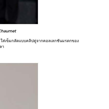
 Chaumet
มใส่เข็มกลัดแบบคลิปคู่จากคอลเลกชันมรดกของ
วลา