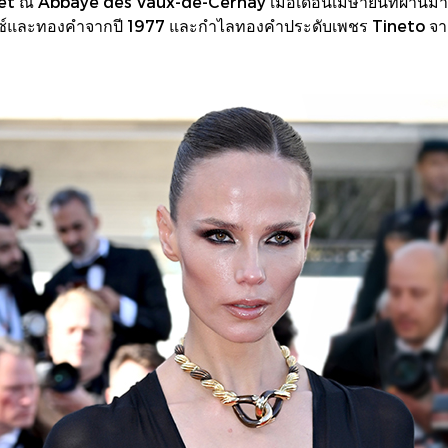
 ณ Abbaye des Vaux-de-Cernay เมื่อเดือนเมษายนที่ผ่านมา ไ
ซ์และทองคำจากปี 1977 และกำไลทองคำประดับเพชร Tineto จา