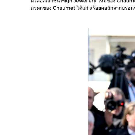
ตัวคอลเลกชัน High Jewellery ใหม่ของ Chaumet
มรดกของ Chaumet ได้แก่ สร้อยคอถักจากบรอน