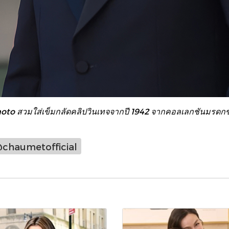
to สวมใส่เข็มกลัดคลิปวินเทจจากปี 1942 จากคอลเลกชันมรด
chaumetofficial