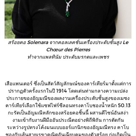
สร้อยคอ Solenara จากคอลเลคชั่นเครื่องประดับชั้นสูง Le
Chœur des Pierres
ทำจากแพลทินัม ประดับมรกตและเพชร
เสือแพนเตอร์ ซึ่งเป็นสัตว์สัญลักษณ์ของคาร์เทียร์มาตั้งแต่การ
ปรากฏตัวครั้งแรกในปี 1914 โดดเด่นท่ามกลางความเปล่ง
ประกายของอัญมณีของผลงานเครื่องประดับชั้นสูงของเมซง
คาร์เทียร์เลือกใช้แซฟไฟร์ซีลอนทรงคาโบชองน้ำหนัก 50.13
กะรัตเป็นอัญมณีหลักของสร้อยคอชิ้นนี้ ผสานดีไซน์อันสง่า
งามเข้ากับงานฝีมืออันประณีตอย่างพิถีพิถัน การตัดกัน
ระหว่างรูปทรงโค้งมนแบบออร์แกนิกของอัญมณีทรง คาโบ
ชองกับเส้นสายเรขาคณิตอันเฉียบคมของตัวสร้อย ก่อเกิดเป็น