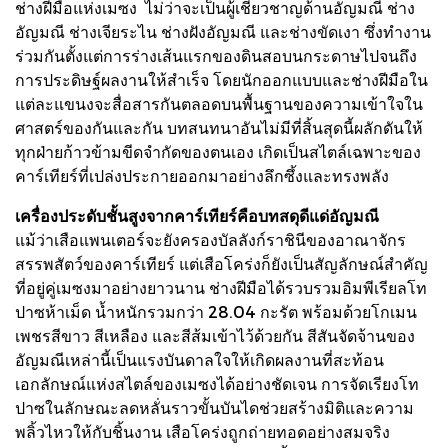
ช่างฝีมือแห่งเมซง ไม่ว่าจะเป็นผู้เชี่ยวชาญด้านอัญมณี ช่าง
อัญมณี ช่างเจียระไน ช่างฝังอัญมณี และช่างขัดเงา ซึ่งทำงาน
ร่วมกันตั้งแต่การร่างเส้นแรกของดินสอบนกระดาษไปจนถึง
การประดิษฐ์ผลงานให้สำเร็จ โดยนักออกแบบและช่างฝีมือใน
แต่ละแขนงจะสื่อสารกันตลอดบนพื้นฐานของความเข้าใจใน
ศาสตร์ของกันและกัน บทสนทนาอันไม่มีที่สิ้นสุดนี้ผลักดันให้
ทุกฝ่ายก้าวข้ามขีดจำกัดของตนเอง เกิดเป็นสไตล์เฉพาะของ
คาร์เทียร์ที่เปล่งประกายออกมาอย่างลึกซึ้งและทรงพลัง
เครื่องประดับชั้นสูงจากคาร์เทียร์คือบทสดุดีแด่อัญมณี
แม้ว่าเสือแพนเตอร์จะยังครองบัลลังก์ราชินีของอาณาจักร
สรรพสัตว์ของคาร์เทียร์ แต่เสือโคร่งก็ยังเป็นสัญลักษณ์สำคัญ
ที่อยู่คู่เมซงมาอย่างยาวนาน ช่างฝีมือได้รวบรวมอิมพีเรียลโท
ปาซห้าเม็ด น้ำหนักรวมกว่า 28.04 กะรัต พร้อมด้วยโกเมน
เพชรสีขาว สีเหลือง และสีส้มเข้าไว้ด้วยกัน สีสันจัดจ้านของ
อัญมณีเหล่านี้เป็นแรงบันดาลใจให้เกิดผลงานที่สะท้อน
เอกลักษณ์แห่งสไตล์ของเมซงได้อย่างชัดเจน การจัดเรียงโท
ปาซในลักษณะลดหลั่นราวขั้นบันไดช่วยสร้างมิติและความ
พลิ้วไหวให้กับชิ้นงาน เสือโคร่งถูกถ่ายทอดอย่างสมจริง