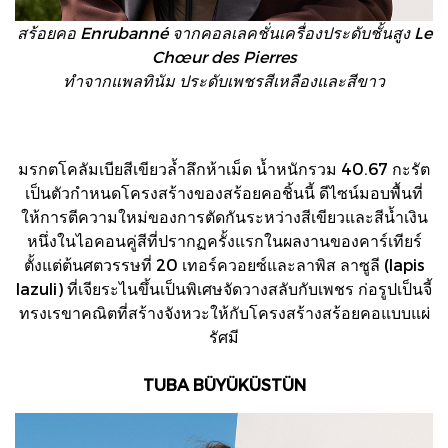
สร้อยคอ Enrubanné จากคอลเลคชั่นเครื่องประดับชั้นสูง Le
Chœur des Pierres
ทำจากแพลทินัม ประดับเพชรสีเหลืองและสีขาว
มรกตโคลัมเบียสีเขียวล้ำลึกห้าเม็ด น้ำหนักรวม 40.67 กะรัต
เป็นตัวกำหนดโครงสร้างของสร้อยคอชิ้นนี้ ดีไซน์มอบพื้นที่
ให้การตีความใหม่ของการตัดกันระหว่างสีเขียวและสีน้ำเงิน
หนึ่งในไอคอนคู่สีที่ปรากฏครั้งแรกในผลงานของคาร์เทียร์
ตั้งแต่ต้นศตวรรษที่ 20 เทอร์ควอยซ์และลาพิส ลาซูลี (lapis
lazuli) ที่เจียระไนขึ้นเป็นพิเศษจัดวางสลับกับเพชร ก่อรูปเป็นจี้
ทรงเรขาคณิตที่สร้างจังหวะให้กับโครงสร้างสร้อยคอแบบแผ่
รัศมี
TUBA BÜYÜKÜSTÜN