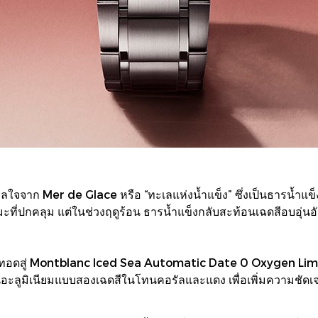
จจาก Mer de Glace หรือ “ทะเลแห่งน้ำแข็ง” ซึ่งเป็นธารน้ำแข็ง
ะที่ปกคลุม แต่ในช่วงฤดูร้อน ธารน้ำแข็งกลับสะท้อนเฉดสีอบอุ่น
รถ่ายทอดสู่ Montblanc Iced Sea Automatic Date 0 Oxygen Li
อนอะลูมิเนียมแบบสองเฉดสีในโทนคอรัลและแดง เพื่อเพิ่มความชัด