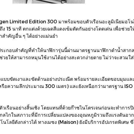
n Limited Edition 300 มาพร้อมขอบตัวเรือนอะลูมิเนียมอโน
ถึง 15 นาที ตกแต่งด้วยเฉดสีแดงเข้มตัดกันอย่างโดดเด่น เพื่อช่ว
าสำคัญอื่น ๆ ได้อย่างแม่นยำ
งค์ประกอบสำคัญที่ทำให้นาฬิการุ่นนี้ผ่านมาตรฐานนาฬิกาดำน้ำสา
ช่วยให้สามารถหมุนใช้งานได้อย่างสะดวกง่ายดาย ไม่ว่าจะสวมใส่ถ
ิวแบบขัดเงาและขัดด้านอย่างประณีต พร้อมรายละเอียดขอบมุมและเ
์ (หรือความลึกประมาณ 300 เมตร) และยังเหนือกว่ามาตรฐาน ISO
เรือนอย่างสิ้นเชิง โดยแทนที่ด้วยก๊าซไนโตรเจนก่อนจะทำการปิดผ
ไกในสภาวะที่มีการเปลี่ยนแปลงของอุณหภูมิรวมถึงแรงดันอากาศอย่
นโลยีดังกล่าวได้ ทางเมซง (Maison) ยังมีบริการอัปเกรดพิเศษ ซึ่