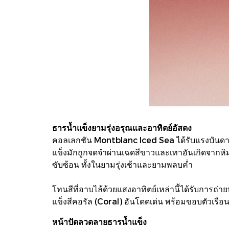
ธารน้ำแข็งยามรุ่งอรุณและอาทิตย์อัสดง
คอลเลกชัน Montblanc Iced Sea ได้รับแรงบันดาลใ
แข็งมักถูกจดจำผ่านเฉดสีขาวและเทาอันเกิดจากหิม
ซับซ้อน ทั้งในยามรุ่งเช้าและยามพลบค่ำ
โทนสีที่อาบไล้ด้วยแสงอาทิตย์เหล่านี้ได้รับกา
แข็งสีคอรัล (Coral) อันโดดเด่น พร้อมขอบตัวเรื
หน้าปัดลวดลายธารน้ำแข็ง