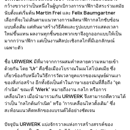
กว้างขวางว่าเป็นหนึ่งในผู้บุกเบิกวงการนาฬิกาอิสระร่วมสมัย
นับตั้งแต่เริ่มต้น Martin Frei และ Felix Baumgartner
เลือกที่จะไม่เดินตามแนวทางการผลิตนาฬิกากลไกซับซ้อน
แบบดั้งเดิม แต่หันมาสร้างวิธีคิดและรูปแบบการแสดงเวลา
ใหม่ขึ้นแทน ผลงานทุกชิ้นของพวกเขาจึงถูกออกแบบให้เป็น
มากกว่านาฬิกา แต่เป็นงานศิลปะเชิงกลไกที่มีเอกลักษณ์
เฉพาะตัว
ชื่อ URWERK มีที่มาจากการผสมคำหลายความหมายเข้า
ด้วยกัน โดย “Ur” คือชื่อเมืองโบราณในเมโสโปเตเมีย ซึ่ง
เกี่ยวข้องกับหนึ่งในวิธีการวัดเวลายุคแรกของมนุษย์ผ่านเงา
ของสิ่งก่อสร้าง อีกทั้งยังเป็นคำในภาษาเยอรมันที่สื่อถึง “จุด
กำเนิด” ขณะที่ “Werk” หมายถึงงาน กลไก หรือการ
เคลื่อนไหว เมื่อนำมารวมกัน URWERK จึงสามารถตีความได้
ว่าเป็น “กลไกต้นกำเนิด” หรือ “การเคลื่อนไหวดั้งเดิม” ซึ่ง
สะท้อนแนวคิดหลักของแบรนด์ได้อย่างชัดเจน
ปัจจุบัน URWERK แบ่งจักรวาลแห่งการสร้างสรรค์ของ