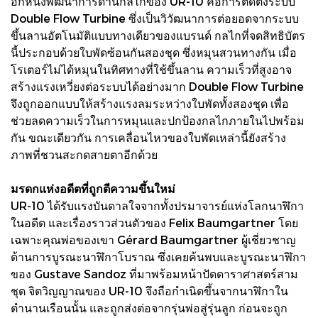
อีกหนึ่งพัฒนาการด้านกลไกของ UR-10 คือการติดตั้งระบบ
Double Flow Turbine ซึ่งเป็นวิวัฒนาการต่อยอดจากระบบ
ขึ้นลานอัตโนมัติแบบทางเดียวของแบรนด์ กลไกที่จดสิทธิบัตร
นี้ประกอบด้วยใบพัดซ้อนกันสองชุด ซึ่งหมุนสวนทางกัน เมื่อ
โรเตอร์ไม่ได้หมุนในทิศทางที่ใช้ขึ้นลาน ความเร็วที่สูงอาจ
สร้างแรงเหวี่ยงต่อระบบได้อย่างมาก Double Flow Turbine
จึงถูกออกแบบให้สร้างแรงลมระหว่างใบพัดทั้งสองชุด เพื่อ
ช่วยลดความเร็วในการหมุนและปกป้องกลไกภายในไปพร้อม
กัน ขณะเดียวกัน การเคลื่อนไหวของใบพัดเหล่านี้ยังสร้าง
ภาพที่ชวนสะกดสายตาอีกด้วย
มรดกแห่งอดีตที่ถูกตีความขึ้นใหม่
UR-10 ได้รับแรงบันดาลใจจากทั้งปรมาจารย์แห่งโลกนาฬิกา
ในอดีต และเรื่องราวส่วนตัวของ Felix Baumgartner โดย
เฉพาะคุณพ่อของเขา Gérard Baumgartner ผู้เชี่ยวชาญ
ด้านการบูรณะนาฬิกาโบราณ ซึ่งเคยค้นพบและบูรณะนาฬิกา
ของ Gustave Sandoz ที่มาพร้อมหน้าปัดดาราศาสตร์สาม
ชุด จิตวิญญาณของ UR-10 จึงถือกำเนิดขึ้นจากนาฬิกาใน
ตำนานเรือนนั้น และถูกส่งต่อจากรุ่นพ่อสู่รุ่นลูก ก่อนจะถูก