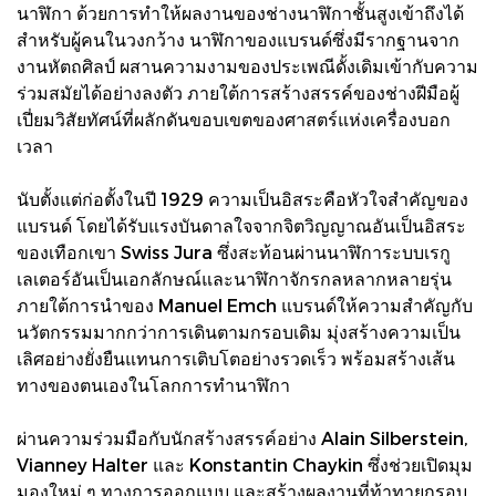
นาฬิกา ด้วยการทำให้ผลงานของช่างนาฬิกาชั้นสูงเข้าถึงได้
สำหรับผู้คนในวงกว้าง นาฬิกาของแบรนด์ซึ่งมีรากฐานจาก
งานหัตถศิลป์ ผสานความงามของประเพณีดั้งเดิมเข้ากับความ
ร่วมสมัยได้อย่างลงตัว ภายใต้การสร้างสรรค์ของช่างฝีมือผู้
เปี่ยมวิสัยทัศน์ที่ผลักดันขอบเขตของศาสตร์แห่งเครื่องบอก
เวลา
นับตั้งแต่ก่อตั้งในปี 1929 ความเป็นอิสระคือหัวใจสำคัญของ
แบรนด์ โดยได้รับแรงบันดาลใจจากจิตวิญญาณอันเป็นอิสระ
ของเทือกเขา Swiss Jura ซึ่งสะท้อนผ่านนาฬิการะบบเรกู
เลเตอร์อันเป็นเอกลักษณ์และนาฬิกาจักรกลหลากหลายรุ่น
ภายใต้การนำของ Manuel Emch แบรนด์ให้ความสำคัญกับ
นวัตกรรมมากกว่าการเดินตามกรอบเดิม มุ่งสร้างความเป็น
เลิศอย่างยั่งยืนแทนการเติบโตอย่างรวดเร็ว พร้อมสร้างเส้น
ทางของตนเองในโลกการทำนาฬิกา
ผ่านความร่วมมือกับนักสร้างสรรค์อย่าง Alain Silberstein,
Vianney Halter และ Konstantin Chaykin ซึ่งช่วยเปิดมุม
มองใหม่ ๆ ทางการออกแบบ และสร้างผลงานที่ท้าทายกรอบ