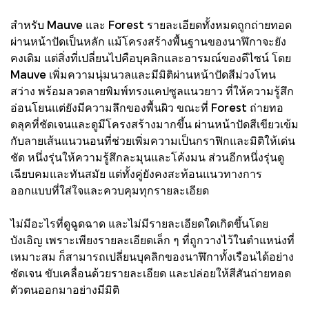
สำหรับ Mauve และ Forest รายละเอียดทั้งหมดถูกถ่ายทอด
ผ่านหน้าปัดเป็นหลัก แม้โครงสร้างพื้นฐานของนาฬิกาจะยัง
คงเดิม แต่สิ่งที่เปลี่ยนไปคือบุคลิกและอารมณ์ของดีไซน์ โดย
Mauve เพิ่มความนุ่มนวลและมีมิติผ่านหน้าปัดสีม่วงโทน
สว่าง พร้อมลวดลายพิมพ์ทรงแคปซูลแนวยาว ที่ให้ความรู้สึก
อ่อนโยนแต่ยังมีความลึกของพื้นผิว ขณะที่ Forest ถ่ายทอ
ดลุคที่ชัดเจนและดูมีโครงสร้างมากขึ้น ผ่านหน้าปัดสีเขียวเข้ม
กับลายเส้นแนวนอนที่ช่วยเพิ่มความเป็นกราฟิกและมิติให้เด่น
ชัด หนึ่งรุ่นให้ความรู้สึกละมุนและโค้งมน ส่วนอีกหนึ่งรุ่นดู
เฉียบคมและทันสมัย แต่ทั้งคู่ยังคงสะท้อนแนวทางการ
ออกแบบที่ใส่ใจและควบคุมทุกรายละเอียด
ไม่มีอะไรที่ดูฉูดฉาด และไม่มีรายละเอียดใดเกิดขึ้นโดย
บังเอิญ เพราะเพียงรายละเอียดเล็ก ๆ ที่ถูกวางไว้ในตำแหน่งที่
เหมาะสม ก็สามารถเปลี่ยนบุคลิกของนาฬิกาทั้งเรือนได้อย่าง
ชัดเจน ขับเคลื่อนด้วยรายละเอียด และปล่อยให้สีสันถ่ายทอด
ตัวตนออกมาอย่างมีมิติ