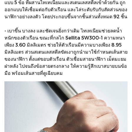
แบบ 5 ข้อ ที่ผสานไทเทเนียมและสเตนเลสสตีลเข้าด้วยกัน ถูก
ออกแบบให้เชื่อมต่อกับตัวเรือน และไล่ระดับรับกับสัดส่วนของ
นาฬิกาอย่างลงตัว โดยประกอบขึ้นจากชิ้นส่วนทั้งหมด 92 ชิ้น
- เบาขึ้น บางลง และชัดเจนยิ่งกว่าเดิม ไทเทเนียมช่วยลดน้ำ
หนักของตัวเรือน ขณะที่กลไก Sellita SW300-1 ความหนา
เพียง 3.60 มิลลิเมตร ช่วยให้ตัวเรือนมีความบางเพียง 8.95
มิลลิเมตร ส่วนสเตนเลสสตีลขัดเงาถูกนำมาใช้กำหนดเส้นสาย
ของนาฬิกา ตั้งแต่ขอบตัวเรือน ตัวเชื่อมสายนาฬิกา เม็ดมะยม
ฝาหลัง ไปจนถึงข้อสายตรงกลาง ให้ความรู้สึกเบาสบายบนข้อ
มือ พร้อมเส้นสายที่ดูเฉียบคม