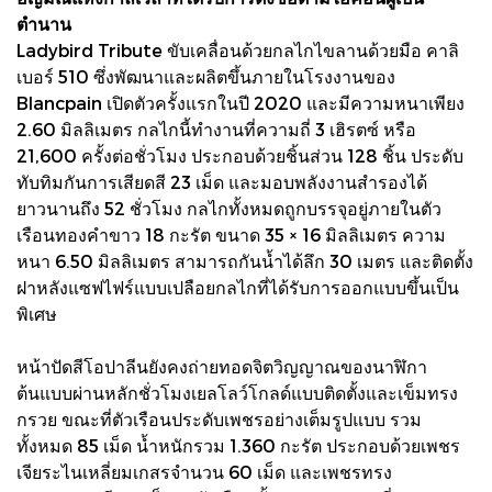
ตำนาน
Ladybird Tribute ขับเคลื่อนด้วยกลไกไขลานด้วยมือ คาลิ
เบอร์ 510 ซึ่งพัฒนาและผลิตขึ้นภายในโรงงานของ
Blancpain เปิดตัวครั้งแรกในปี 2020 และมีความหนาเพียง
2.60 มิลลิเมตร กลไกนี้ทำงานที่ความถี่ 3 เฮิรตซ์ หรือ
21,600 ครั้งต่อชั่วโมง ประกอบด้วยชิ้นส่วน 128 ชิ้น ประดับ
ทับทิมกันการเสียดสี 23 เม็ด และมอบพลังงานสำรองได้
ยาวนานถึง 52 ชั่วโมง กลไกทั้งหมดถูกบรรจุอยู่ภายในตัว
เรือนทองคำขาว 18 กะรัต ขนาด 35 × 16 มิลลิเมตร ความ
หนา 6.50 มิลลิเมตร สามารถกันน้ำได้ลึก 30 เมตร และติดตั้ง
ฝาหลังแซฟไฟร์แบบเปลือยกลไกที่ได้รับการออกแบบขึ้นเป็น
พิเศษ
หน้าปัดสีโอปาลีนยังคงถ่ายทอดจิตวิญญาณของนาฬิกา
ต้นแบบผ่านหลักชั่วโมงเยลโลว์โกลด์แบบติดตั้งและเข็มทรง
กรวย ขณะที่ตัวเรือนประดับเพชรอย่างเต็มรูปแบบ รวม
ทั้งหมด 85 เม็ด น้ำหนักรวม 1.360 กะรัต ประกอบด้วยเพชร
เจียระไนเหลี่ยมเกสรจำนวน 60 เม็ด และเพชรทรง