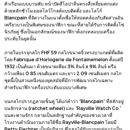
ตัวเรือนแบบบานพับ หน้าปัดสีโอปาลีนทรงสี่เหลี่ยมตกแต่ง
ด้วยหลักชั่วโมงเยลโลว์โกลด์แบบติดตั้ง และโลโก้
Blancpain ที่จัดวางในแนวตั้งเพื่อให้สอดคล้องกับสัดส่วนอัน
เพรียวบางเป็นพิเศษของนาฬิกา ขณะที่สายได้รับการติดตั้งโซ่
นิรภัยคู่ ซึ่งเป็นเอกลักษณ์ของนาฬิกาค็อกเทลแบบเครื่อง
ประดับในยุคนั้น
ภายในบรรจุกลไก FHF 59 กลไกขนาดจิ๋วทรงบาแกตต์ที่ผลิต
โดย Fabrique d’Horlogerie de Fontainemelon ตั้งแต่ปี
1932 เป็นต้นมา ด้วยขนาดเพียง 3¾ ลินจ์ x 9¼ ลินจ์ หรือ
กว้างเพียง 0.85 เซนติเมตร และยาว 2.09 เซนติเมตร กลไก
ชุดนี้เป็นส่วนหนึ่งของยุคสมัยที่มีการพัฒนากลไกเฉพาะ
สำหรับนาฬิกาเครื่องประดับแบบบางพิเศษ
บนกลไกปรากฏลายเซ็นคู่ ได้แก่คำว่า “Blancpain” ที่สลักอยู่
บนจักรลาน (ratchet wheel) และ “Rayville Watch Co.”
บนสะพานจักร กลายเป็นหลักฐานสำคัญของช่วงเวลาที่
โรงงานดำเนินงานภายใต้ชื่อ Rayville-Blancpain โดยมี
Betty Fiechter เป็นผู้บริหาร ซึ่งเธอได้รับการยกย่องว่าเป็น