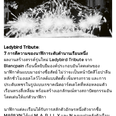
Ladybird Tribute:
7 การตีความของนาฬิการะดับตำนานเรือนหนึ่ง
ผลงานสร้างสรรค์รุ่นใหม่ Ladybird Tribute จาก
Blancpain เรือนนี้หยิบยืมองค์ประกอบอันโดดเด่นของ
นาฬิกาต้นแบบมาอย่างซื่อสัตย์ ไม่ว่าจะเป็นหน้าปัดสีโอปาลีน
หลักชั่วโมงเยลโลว์โกลด์แบบติดตั้ง เข็มทรงกรวย และการ
ประดับเพชรในรูปแบบเรขาคณิตอาร์ตเดโคที่หล่อหลอมตัว
เรือนทรงสี่เหลี่ยม พร้อมสร้างเอกลักษณ์ทางสถาปัตยกรรมอัน
โดดเด่นให้แก่ตัวนาฬิกา
นาฬิกาแต่ละเรือนได้รับการสลักตัวอักษรหนึ่งตัวจากชื่อ
MARILYN ได้แก่ M, A, R, I, L, Y และ N ลงบนฝาหลังตัวเรือน