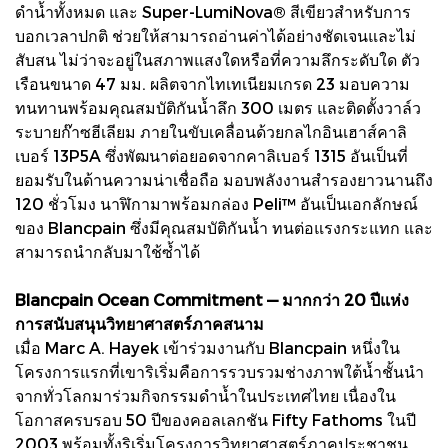
ดำน้ำทั้งหมด และ Super-LumiNova® สีเขียวสำหรับการ
บอกเวลาปกติ ช่วยให้สามารถอ่านค่าได้อย่างชัดเจนและไม่
สับสน ไม่ว่าจะอยู่ในสภาพแสงใดหรือที่ความลึกระดับใด ตัว
เรือนขนาด 47 มม. ผลิตจากไทเทเนียมเกรด 23 มอบความ
ทนทานพร้อมคุณสมบัติกันน้ำลึก 300 เมตร และติดตั้งวาล์ว
ระบายก๊าซฮีเลียม ภายในขับเคลื่อนด้วยกลไกอินเฮาส์คาลิ
เบอร์ 13P5A ซึ่งพัฒนาต่อยอดจากคาลิเบอร์ 1315 อันเป็นที่
ยอมรับในด้านความน่าเชื่อถือ มอบพลังงานสำรองยาวนานถึง
120 ชั่วโมง นาฬิกามาพร้อมกล่อง Peli™ อันเป็นเอกลักษณ์
ของ Blancpain ซึ่งมีคุณสมบัติกันน้ำ ทนต่อแรงกระแทก และ
สามารถนำกลับมาใช้ซ้ำได้
Blancpain Ocean Commitment — มากกว่า 20 ปีแห่ง
การสนับสนุนวิทยาศาสตร์ภาคสนาม
เมื่อ Marc A. Hayek เข้าร่วมงานกับ Blancpain หนึ่งใน
โครงการแรกที่เขาริเริ่มคือการรวบรวมช่างภาพใต้น้ำชั้นนำ
จากทั่วโลกมาร่วมกิจกรรมดำน้ำในประเทศไทย เนื่องใน
โอกาสครบรอบ 50 ปีของคอลเลกชัน Fifty Fathoms ในปี
2003 พร้อมทั้งริเริ่มโครงการวิทยาศาสตร์ภาคประชาชน