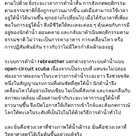
ตามไปด้วย ยิ่งระยะเวลาการดำน้ำสั้น การสังเกตพฤติกรรม
ตามธรรมชาติก็ยิ่งถูกรบกวนมากขึ้น แต่เมื่อสามารถใช้เวลา
อยู่ใต้น้ำได้นานขึ้น ทุกอย่างก็เปลี่ยนไป เมื่อได้รับเวลาที่เพียง
พอในการอยู่ใต้น้ำ สิ่งมีชีวิตใต้ทะเลจะค่อย ๆ คุ้นเคยกับการมี
อยู่ของนักดำน้ำ ผ่อนคลาย และกลับมาดำเนินพฤติกรรมตาม
ธรรมชาติ ไม่ว่าจะเป็นการหาอาหาร การเคลื่อนไหว หรือ
การปฏิสัมพันธ์กัน ราวกับว่าไม่มีใครกำลังเฝ้ามองอยู่
ระบบการดำนำ rebreather แตกต่างจากระบบดำน้ำแบบ
open-circuit scuba เนื่องจากเป็นระบบที่ แทบจะไม่ปล่อย
ฟองอากาศออกมาในระหว่างการดำน้ำระยะยาว จึงช่วยขจัด
หนึ่งในสัญญาณรบกวนที่เด่นชัดที่สุดใต้น้ำ นักดำน้ำจึง
เคลื่อนไหวได้อย่างเงียบเชียบ ไม่เป็นที่สังเกต และกลมกลืนกับ
สภาพแวดล้อม เมื่อผสานเข้ากับระยะเวลาการอยู่ใต้น้ำที่
ยาวนานขึ้น จึงเปิดโอกาสให้เกิดการเข้าใกล้และสังเกตการณ์
โลกใต้ทะเลในระดับที่เป็นไปไม่ได้ด้วยวิธีการดำน้ำทั่วไป
และนั่นคือช่วงเวลาที่ช่างภาพใต้น้ำเฝ้ารอ นั่นคือช่วงเวลาที่
วิทยาศาสตร์ได้เริ่มต้นขึ้นอย่างแท้จริง