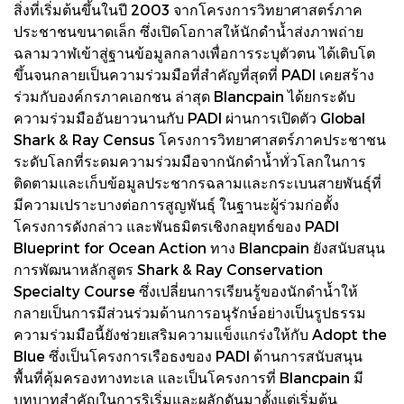
สิ่งที่เริ่มต้นขึ้นในปี 2003 จากโครงการวิทยาศาสตร์ภาค
ประชาชนขนาดเล็ก ซึ่งเปิดโอกาสให้นักดำน้ำส่งภาพถ่าย
ฉลามวาฬเข้าสู่ฐานข้อมูลกลางเพื่อการระบุตัวตน ได้เติบโต
ขึ้นจนกลายเป็นความร่วมมือที่สำคัญที่สุดที่ PADI เคยสร้าง
ร่วมกับองค์กรภาคเอกชน ล่าสุด Blancpain ได้ยกระดับ
ความร่วมมืออันยาวนานกับ PADI ผ่านการเปิดตัว Global
Shark & Ray Census โครงการวิทยาศาสตร์ภาคประชาชน
ระดับโลกที่ระดมความร่วมมือจากนักดำน้ำทั่วโลกในการ
ติดตามและเก็บข้อมูลประชากรฉลามและกระเบนสายพันธุ์ที่
มีความเปราะบางต่อการสูญพันธุ์ ในฐานะผู้ร่วมก่อตั้ง
โครงการดังกล่าว และพันธมิตรเชิงกลยุทธ์ของ PADI
Blueprint for Ocean Action ทาง Blancpain ยังสนับสนุน
การพัฒนาหลักสูตร Shark & Ray Conservation
Specialty Course ซึ่งเปลี่ยนการเรียนรู้ของนักดำน้ำให้
กลายเป็นการมีส่วนร่วมด้านการอนุรักษ์อย่างเป็นรูปธรรม
ความร่วมมือนี้ยังช่วยเสริมความแข็งแกร่งให้กับ Adopt the
Blue ซึ่งเป็นโครงการเรือธงของ PADI ด้านการสนับสนุน
พื้นที่คุ้มครองทางทะเล และเป็นโครงการที่ Blancpain มี
บทบาทสำคัญในการริเริ่มและผลักดันมาตั้งแต่เริ่มต้น