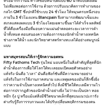
หรือมากกว่านั้น ทำให้ขอบหน้าปัดแบบ 60 นาทีแบบดั้งเดิม
ไม่เพียงพอต่อการใช้งาน ด้วยการปรับแนวคิดการทำงานของ
กลไก GMT ซึ่งปกติใช้ระบบ 24 ชั่วโมง ให้หมุนครบหนึ่งรอบ
ภายใน 3 ชั่วโมงแทน Blancpain จึงสามารถพัฒนาเข็มและ
สเกลแสดงผลแบบ 3 ชั่วโมงโดยเฉพาะขึ้นมาได้สำเร็จ ผลลัพธ์
ที่ได้คือเครื่องมือที่มอบความแม่นยำตลอดระยะเวลาการดำ
น้ำทั้งหมด ตอบสนองความต้องการของนักดำน้ำทางเทคนิค
ช่างภาพใต้น้ำ และนักวิทยาศาสตร์ทางทะเลได้อย่างสมบูรณ์
แบบ
มหาสมุทรสอนให้เรารู้จักความอดทน
Fifty Fathoms Tech รุ่นใหม่ มอบหนึ่งในสิ่งสำคัญที่สุดที่นัก
ดำน้ำต้องการเพื่อให้โลกใต้ทะเลยอมเปิดเผยตัวตนอย่าง
แท้จริง นั่นคือ “เวลา” มันคือฟังก์ชันที่มีความหมายอย่าง
แท้จริงในการใช้งานภาคสนาม และเหตุผลของมันก็ลึกซึ้งยิ่ง
กว่าความจำเป็นทางเทคนิคทั่วไป สิ่งมีชีวิตใต้ทะเลมีความไว
ต่อการปรากฏตัวของนักดำน้ำอย่างยิ่ง ไม่ว่าจะเป็นปลา หอย
หมึก กุ้ง ปู หรือแม้แต่สิ่งมีชีวิตขนาดเล็กที่สุดบนแนวปะการัง
ต่างรับรู้ถึงการรบกวนและได้ปรับเปลี่ยนพฤติกรรมของตน