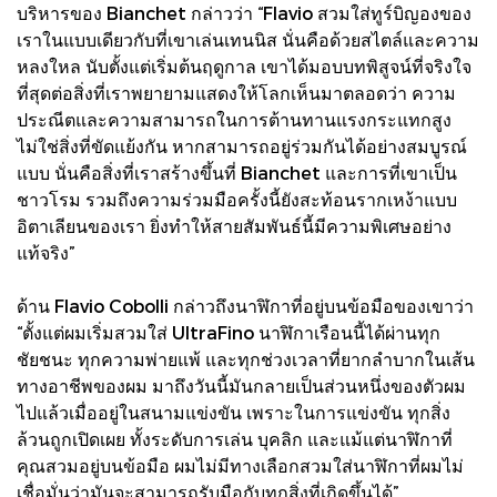
บริหารของ Bianchet กล่าวว่า “Flavio สวมใส่ทูร์บิญองของ
เราในแบบเดียวกับที่เขาเล่นเทนนิส นั่นคือด้วยสไตล์และความ
หลงใหล นับตั้งแต่เริ่มต้นฤดูกาล เขาได้มอบบทพิสูจน์ที่จริงใจ
ที่สุดต่อสิ่งที่เราพยายามแสดงให้โลกเห็นมาตลอดว่า ความ
ประณีตและความสามารถในการต้านทานแรงกระแทกสูง
ไม่ใช่สิ่งที่ขัดแย้งกัน หากสามารถอยู่ร่วมกันได้อย่างสมบูรณ์
แบบ นั่นคือสิ่งที่เราสร้างขึ้นที่ Bianchet และการที่เขาเป็น
ชาวโรม รวมถึงความร่วมมือครั้งนี้ยังสะท้อนรากเหง้าแบบ
อิตาเลียนของเรา ยิ่งทำให้สายสัมพันธ์นี้มีความพิเศษอย่าง
แท้จริง”
ด้าน Flavio Cobolli กล่าวถึงนาฬิกาที่อยู่บนข้อมือของเขาว่า
“ตั้งแต่ผมเริ่มสวมใส่ UltraFino นาฬิกาเรือนนี้ได้ผ่านทุก
ชัยชนะ ทุกความพ่ายแพ้ และทุกช่วงเวลาที่ยากลำบากในเส้น
ทางอาชีพของผม มาถึงวันนี้มันกลายเป็นส่วนหนึ่งของตัวผม
ไปแล้วเมื่ออยู่ในสนามแข่งขัน เพราะในการแข่งขัน ทุกสิ่ง
ล้วนถูกเปิดเผย ทั้งระดับการเล่น บุคลิก และแม้แต่นาฬิกาที่
คุณสวมอยู่บนข้อมือ ผมไม่มีทางเลือกสวมใส่นาฬิกาที่ผมไม่
เชื่อมั่นว่ามันจะสามารถรับมือกับทุกสิ่งที่เกิดขึ้นได้”