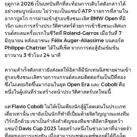
ฤดูกาล 2026 เป็นบทบันทึกที่สะท้อนการเติบโตดังกล่าวได้
อย่างสมบูรณ์แบบ ไม่ว่าจะเป็นแชมป์ ATP รายการที่สามใน
อากาปูลโก การผ่านเข้าสู่รอบชิงชนะเลิศ BMW Open ที่มิ
วนิก และการสร้างประวัติศาสตร์ด้วยการเข้าชิงชนะเลิศแก
รนด์สแลมครั้งแรกในชีวิตที่ Roland-Garros เมื่อวันที่ 7
มิถุนายน หลังเอาชนะ Félix Auger-Aliassime บนคอร์ต
Philippe-Chatrier ได้ในสี่เซ็ต จากการต่อสู้อันเข้มข้น
ยาวนาน 3 ชั่วโมง 24 นาที
ความสำเร็จดังกล่าวยังส่งผลให้อิตาลีมีนักเทนนิสชายผ่านเข้า
สู่รอบชิงชนะเลิศรายการแกรนด์สแลมติดต่อกันเป็นปีที่สอง
ซึ่งไม่เคยเกิดขึ้นมาก่อนในยุค Open Era และ Cobolli คือ
หนึ่งในผู้เล่นที่ร่วมสร้างหน้าประวัติศาสตร์บทใหม่นี้
แต่ Flavio Cobolli ไม่ได้เป็นเพียงนักสู้ผู้โดดเด่นในประเภท
เดี่ยวเท่านั้น เขายังเป็นนักกีฬาที่เปี่ยมด้วยจิตวิญญาณแห่งทีม
เวิร์กอีกด้วย เขาเป็นกำลังสำคัญของทีมชาติอิตาลีชุดคว้า
แชมป์ Davis Cup 2025 โดยสร้างหนึ่งในช่วงเวลาที่น่าจดจำ
ที่สุดของการแข่งขัน เมื่อสามารถเซฟแมตช์พอยต์ได้ถึงเจ็ด