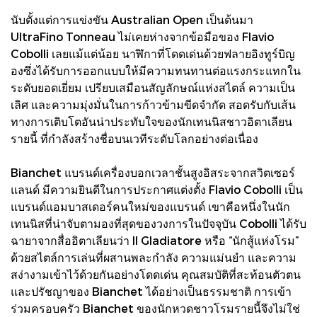
นับตั้งแต่การแข่งขัน Australian Open เป็นต้นมา
UltraFino Tonneau ไม่เคยห่างจากข้อมือของ Flavio
Cobolli เลยแม้แต่น้อย นาฬิกาที่โดดเด่นด้วยฟลายอิงทูร์บิญ
องซึ่งได้รับการออกแบบให้มีความทนทานต่อแรงกระแทกใน
ระดับยอดเยี่ยม เปรียบเสมือนสัญลักษณ์แห่งสไตล์ ความเป็น
เลิศ และความมุ่งมั่นในการก้าวข้ามขีดจำกัด สอดรับกับเส้น
ทางการเติบโตอันน่าประทับใจของนักเทนนิสชาวอิตาเลียน
รายนี้ ที่กำลังสร้างชื่อบนเวทีระดับโลกอย่างต่อเนื่อง
Bianchet แบรนด์เครื่องบอกเวลาชั้นสูงอิสระจากสวิตเซอร์
แลนด์ มีความยินดีในการประกาศแต่งตั้ง Flavio Cobolli เป็น
แบรนด์แอมบาสเดอร์คนใหม่ของแบรนด์ เขาคือหนึ่งในนัก
เทนนิสที่น่าจับตามองที่สุดของวงการในปัจจุบัน Cobolli ได้รับ
ฉายาจากสื่ออิตาเลียนว่า Il Gladiatore หรือ “นักสู้แห่งโรม”
ด้วยสไตล์การเล่นที่ผสานพละกำลัง ความแม่นยำ และความ
สง่างามเข้าไว้ด้วยกันอย่างโดดเด่น คุณสมบัติที่สะท้อนตัวตน
และปรัชญาของ Bianchet ได้อย่างเป็นธรรมชาติ การเข้า
ร่วมครอบครัว Bianchet ของนักหวดชาวโรมรายนี้จึงไม่ใช่