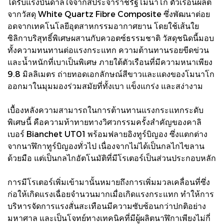
ได้รับแรงบันดาลใจจากสีประจำราชรัฐโมนาโก ตัวเรือนผลิต
จากวัสดุ White Quartz Fibre Composite ซึ่งพัฒนาต่อย
อดจากเทคโนโลยีอุตสาหกรรมอากาศยาน โดยใช้เส้นใย
ซิลิกาบริสุทธิ์พิเศษผสานกับควอตซ์ธรรมชาติ วัสดุชนิดนี้มอบ
ทั้งความทนทานต่อแรงกระแทก ความต้านทานรอยขีดข่วน
และน้ำหนักที่เบาเป็นพิเศษ ภายใต้ตัวเรือนที่มีความหนาเพียง
9.8 มิลลิเมตร ถ่ายทอดเอกลักษณ์สีขาวและแดงของโมนาโก
ออกมาในมุมมองร่วมสมัยที่ทั้งเบา แข็งแกร่ง และสง่างาม
เบื้องหลังความสามารถในการต้านทานแรงกระแทกระดับ
พิเศษนี้ คือความท้าทายทางวิศวกรรมครั้งสำคัญของคาลิ
เบอร์ Bianchet UT01 พร้อมฟลายอิงทูร์บิญอง ซึ่งแตกต่าง
จากนาฬิกาทูร์บิญองทั่วไป เนื่องจากไม่ได้เป็นกลไกไขลาน
ด้วยมือ แต่เป็นกลไกอัตโนมัติที่มีโรเตอร์เป็นส่วนประกอบหลัก
การมีโรเตอร์เพิ่มเข้ามานั้นหมายถึงการเพิ่มมวลเคลื่อนที่ซึ่ง
ก่อให้เกิดแรงเฉื่อยจำนวนมากเมื่อเกิดแรงกระแทก ทำให้การ
บริหารจัดการแรงสั่นสะเทือนมีความซับซ้อนกว่าปกติอย่าง
มหาศาล และเป็นโจทย์ทางเทคนิคที่มีผู้ผลิตนาฬิกาเพียงไม่กี่