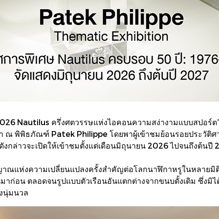
2026 Nautilus ครึ่งศตวรรษแห่งไอคอนความสง่างามแบบสปอร์ต”
นมา ณ พิพิธภัณฑ์ Patek Philippe โดยพาผู้เข้าชมย้อนรอยประวัต
งกล่าวจะเปิดให้เข้าชมตั้งแต่เดือนมิถุนายน 2026 ไปจนถึงต้นปี
ัญญาณแห่งความเปลี่ยนแปลงครั้งสำคัญต่อโลกนาฬิกาหรูในหลายมิติ 
มาก่อน ตลอดจนรูปแบบตัวเรือนอันแตกต่างจากขนบดั้งเดิม ซึ่งมิได้
งนุ่มนวล