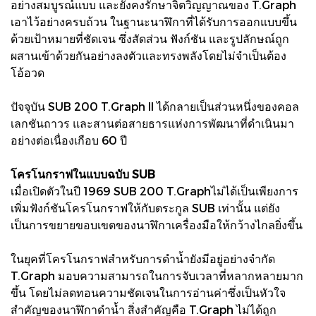
อย่างสมบูรณ์แบบ และยังคงรักษาจิตวิญญาณของ T.Graph
เอาไว้อย่างครบถ้วน ในฐานะนาฬิกาที่ได้รับการออกแบบขึ้น
ด้วยเป้าหมายที่ชัดเจน ซึ่งสัดส่วน ฟังก์ชัน และรูปลักษณ์ถูก
ผสานเข้าด้วยกันอย่างลงตัวและทรงพลังโดยไม่จำเป็นต้อง
โอ้อวด
ปัจจุบัน SUB 200 T.Graph II ได้กลายเป็นส่วนหนึ่งของคอล
เลกชันถาวร และสานต่อสายธารแห่งการพัฒนาที่ดำเนินมา
อย่างต่อเนื่องเกือบ 60 ปี
โครโนกราฟในแบบฉบับ SUB
เมื่อเปิดตัวในปี 1969 SUB 200 T.Graphไม่ได้เป็นเพียงการ
เพิ่มฟังก์ชันโครโนกราฟให้กับตระกูล SUB เท่านั้น แต่ยัง
เป็นการขยายขอบเขตของนาฬิกาเครื่องมือให้กว้างไกลยิ่งขึ้น
ในยุคที่โครโนกราฟสำหรับการดำน้ำยังมีอยู่อย่างจำกัด
T.Graph มอบความสามารถในการจับเวลาที่หลากหลายมาก
ขึ้น โดยไม่ลดทอนความชัดเจนในการอ่านค่าซึ่งเป็นหัวใจ
สำคัญของนาฬิกาดำน้ำ สิ่งสำคัญคือ T.Graph ไม่ได้ถูก