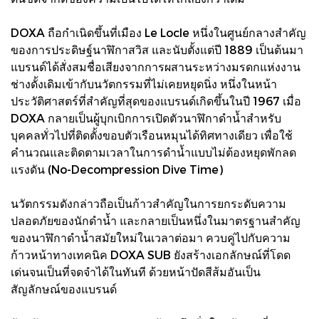
DOXA ถือกำเนิดขึ้นที่เมือง Le Locle หนึ่งในศูนย์กลางสำคัญ
ของการประดิษฐ์นาฬิกาสวิส และนับตั้งแต่ปี 1889 เป็นต้นมา
แบรนด์ได้สั่งสมชื่อเสียงจากการผสานระหว่างมรดกแห่งงาน
ช่างดั้งเดิมเข้ากับนวัตกรรมที่ไม่เคยหยุดนิ่ง หนึ่งในหน้า
ประวัติศาสตร์ที่สำคัญที่สุดของแบรนด์เกิดขึ้นในปี 1967 เมื่อ
DOXA กลายเป็นผู้บุกเบิกการเปิดตัวนาฬิกาดำน้ำสำหรับ
บุคคลทั่วไปที่ติดตั้งขอบตัวเรือนหมุนได้ทิศทางเดียว เพื่อใช้
คำนวณและติดตามเวลาในการดำน้ำแบบไม่ต้องหยุดพักลด
แรงดัน (No-Decompression Dive Time)
นวัตกรรมดังกล่าวถือเป็นก้าวสำคัญในการยกระดับความ
ปลอดภัยของนักดำน้ำ และกลายเป็นหนึ่งในมาตรฐานสำคัญ
ของนาฬิกาดำน้ำสมัยใหม่ในเวลาต่อมา ควบคู่ไปกับความ
ก้าวหน้าทางเทคนิค DOXA SUB ยังสร้างเอกลักษณ์ที่โดด
เด่นจนเป็นที่จดจำได้ในทันที ด้วยหน้าปัดสีส้มอันเป็น
สัญลักษณ์ของแบรนด์