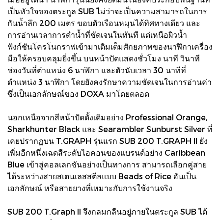
เป็นหัวใจของตระกูล SUB ไม่ว่าจะเป็นความสามารถในการ
กันน้ำลึก 200 เมตร ขอบตัวเรือนหมุนได้ทิศทางเดียว และ
การอ่านเวลาการดำน้ำที่ชัดเจนในทันที แต่เหนือผิวน้ำ
ฟังก์ชันโครโนกราฟเข้ามาเติมเต็มศักยภาพของนาฬิกาเครื่อง
มือให้ครอบคลุมยิ่งขึ้น บนหน้าปัดแสดงชั่วโมง นาที วินาที
ช่องวันที่ตำแหน่ง 6 นาฬิกา และตัวนับเวลา 30 นาทีที่
ตำแหน่ง 3 นาฬิกา โดยยังคงรักษาความชัดเจนในการอ่านค่า
ซึ่งเป็นเอกลักษณ์ของ DOXA มาโดยตลอด
นอกเหนือจากสีหน้าปัดดั้งเดิมอย่าง Professional Orange,
Sharkhunter Black และ Searambler Sunburst Silver ที่
เคยปรากฏบน T.GRAPH รุ่นแรก SUB 200 T.GRAPH II ยัง
เพิ่มอีกหนึ่งเฉดสีระดับไอคอนของแบรนด์อย่าง Caribbean
Blue เข้าสู่คอลเลกชันอย่างเป็นทางการ สามารถเลือกคู่สาย
ได้ระหว่างสายสเตนเลสสตีลแบบ Beads of Rice อันเป็น
เอกลักษณ์ หรือสายยางที่เหมาะกับการใช้งานจริง
SUB 200 T.Graph II จึงกลมกลืนอยู่ภายในตระกูล SUB ได้