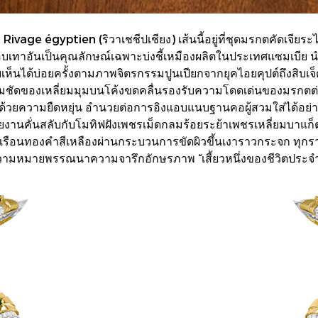
Rivage égyptien (ริวาเชชีปเชียง) เส้นนี้อยู่ที่ชุดมรกตคัดเจี
เทาอันเป็นคุณลักษณ์เฉพาะบ่งชี้เหมืองผลิตในประเทศแซมเบีย น
เห็นได้บ่อยครั้งตามภาพจิตรกรรมปูนเปียกจากยุคไอยคุปต์ถึงสิบเจ
มคมชัดของเหลี่ยมมุมบนโค้งขดคลื่นรองรับความโดดเด่นของมรกต
มไปด้วยความยืดหยุ่น อำนวยต่อการอิงแอบแนบฐานคอผู้สวมใส่ได้
้วยงานคั่นสลับกับโมทิฟฝังเพชรเม็ดกลมร้อยระย้าเพชรเหลี่ยมบาแก็
ตัวเรือนทองคำสีเหลืองผ่านกระบวนการขัดผิวขึ้นเงาราวกระจก ทุก
วามหมายพรรณนาความจารึกอักษรภาพ “เสี้ยวหนึ่งของชีวิตประจำวั