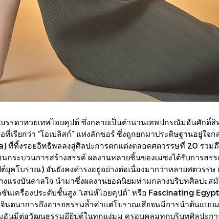
ช่นบรรดาทวยเทพไอยคุปต์ ซึ่งกลายเป็นตำนานเทพปกรณัมอันศักดิ์
ที่เรียกว่า “โอเบลิสก์” แห่งลักซอร์ ซึ่งถูกยกมาประดิษฐานอยู่ใจกล
a) ที่ทิ้งรอยอิทธิพลลงสู่ศิลปะการตกแต่งตลอดศตวรรษที่ 20 รว
นกระบวนการสร้างสรรค์ ผลงานหลายชิ้นของเมซงได้รับการสรรค์สร้
ต์ยุคโบราณ) อันยังคงดำรงอยู่อย่างต่อเนื่องมากว่าหลายศตวรรษ เร
้สร้างแรงบันดาลใจ นำมาซึ่งผลงานยอดนิยมท่ามกลางบริบทศิลปะ
อลเลกชันเครื่องประดับชั้นสูง “เสน่ห์ไอยคุปต์” หรือ Fascinati
กายจินตนาการถึงอารยธรรมล้ำค่าแต่โบราณเสียจนมีการนำต้นแบบมาด
ิยมอันมีต่อวัฒนธรรมอียิปต์ในทุกแง่มุม ครอบคลุมทุกบริบทศิลปะ