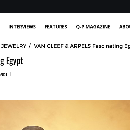
INTERVIEWS
FEATURES
Q-P MAGAZINE
ABO
JEWELRY
VAN CLEEF & ARPELS Fascinating E
g Egypt
้าชม
|