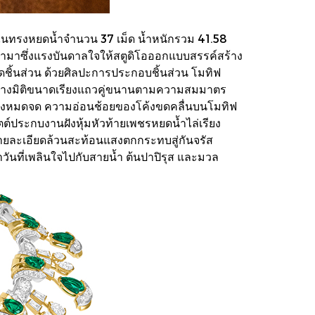
ยระไนทรงหยดน้ำจำนวน 37 เม็ด น้ำหนักรวม 41.58
ำมาซึ่งแรงบันดาลใจให้สตูดิโอออกแบบสรรค์สร้าง
็ดชิ้นส่วน ด้วยศิลปะการประกอบชิ้นส่วน โมทิฟ
ต่างมิติขนาดเรียงแถวคู่ขนานตามความสมมาตร
อย่างหมดจด ความอ่อนช้อยของโค้งขดคลื่นบนโมทิฟ
ตต์ประกบงานฝังหุ้มหัวท้ายเพชรหยดน้ำไล่เรียง
รายละเอียดล้วนสะท้อนแสงตกกระทบสู่กันจรัส
นที่เพลินใจไปกับสายน้ำ ต้นปาปิรุส และมวล