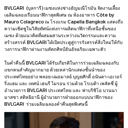
BVLGARI (บุลการี) เมซงแห่งช่างอัญมณีโรมัน จัดงานเลี้ยง
เฉลิมฉลองเรือนนาฬิกาสุดพิเศษ ณ ห้องอาหาร Côte by
Mauro Colagreco ณ โรงแรม Capella Bangkok แสดงถึง
ความเชิดชูในวิสัยทัศน์แห่งการผลิตนาฬิกาที่เหนือชั้นของ
เมซง ด้วยแนวคิดที่ผสมผสานระหว่างนวัตกรรมและความ
สร้างสรรค์ BVLGARI ได้เปิดประตูสู่การรังสรรค์สิ่งใหม่ให้กับ
วงการนาฬิกาผ่านงานหัตถศิลป์อันอัจฉริยะเฉพาะตัว
ในค่ำคืนนี้ BVLGARI ได้รับเกียรติในการร่วมเฉลิมฉลองกับ
แขกคนสำคัญมากมาย ด้วยเหล่านักแสดงชั้นนำของ
ประเทศไทยอย่าง พลอย-เฌอมาลย์ บุญยศักดิ์ อนันดา-เอเวอร์
ริ่งแฮม และ เทศน์ เฮนรี ไมรอน ร่วมด้วย โรเบต้า เพลัคชี่ ผู้
อำนวยการ BVLGARI ประเทศไทย และ ฟาบริซิโอ บวนนา
มาสซา สติหยิอานี ผู้อำนวยการฝ่ายออกแบบนาฬิกาของ
BVLGARI ร่วมเฉลิมฉลองค่ำคืนสุดพิเศษนี้