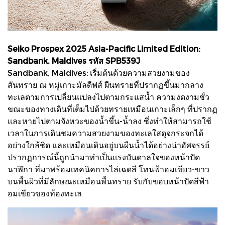
Seiko Prospex 2025 Asia-Pacific Limited Edition:
Sandbank, Maldives รหัส SPB539J
Sandbank, Maldives: เริ่มต้นด้วยความสวยงามของ
สันทราย ณ หมู่เกาะมัลดีฟส์ ผืนทรายที่ปรากฏขึ้นมากลาง
ทะเลตามการเปลี่ยนแปลงไปตามกระแสน้ำ ความงดงามชั่ว
ขณะของทางเดินที่เต็มไปด้วยทรายเหมือนเกาะเล็กๆ ที่ปรากฏ
และหายไปตามจังหวะของน้ำขึ้น-น้ำลง ซึ่งทำให้สามารถใช้
เวลาในการเดินชมความสวยงามของทะเลใสดุจกระจกได้
อย่างใกล้ชิด และเหมือนเดินอยู่บนผืนน้ำได้อย่างน่าอัศจรรย์
ปรากฏการณ์นี้ถูกนำมาทำเป็นแรงบันดาลใจของหน้าปัด
นาฬิกา ที่มาพร้อมเทคนิคการไล่เฉดสี โทนฟ้าอมเขียว-ขาว
บนพื้นผิวที่มีลักษณะเหมือนพื้นทราย รับกับขอบหน้าปัดสีฟ้า
อมเขียวของท้องทะเล