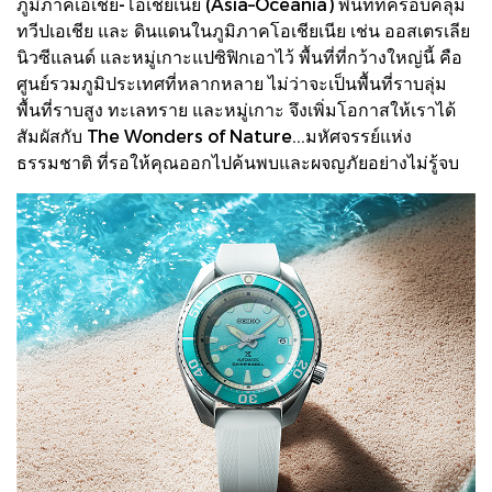
ภูมิภาคเอเชีย-โอเชียเนีย (Asia–Oceania) พื้นที่ที่ครอบคลุม
ทวีปเอเชีย และ ดินแดนในภูมิภาคโอเชียเนีย เช่น ออสเตรเลีย
นิวซีแลนด์ และหมู่เกาะแปซิฟิกเอาไว้ พื้นที่ที่กว้างใหญ่นี้ คือ
ศูนย์รวมภูมิประเทศที่หลากหลาย ไม่ว่าจะเป็นพื้นที่ราบลุ่ม
พื้นที่ราบสูง ทะเลทราย และหมู่เกาะ จึงเพิ่มโอกาสให้เราได้
สัมผัสกับ The Wonders of Nature...มหัศจรรย์แห่ง
ธรรมชาติ ที่รอให้คุณออกไปค้นพบและผจญภัยอย่างไม่รู้จบ