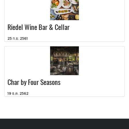
Riedel Wine Bar & Cellar
25 ก.ย. 2561
Char by Four Seasons
19 ธ.ค. 2562