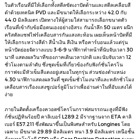
ในตัวเรือนที่มีให้เลือกทั้งสตีลขัดเงาปัดด้านและสตีลเคลือบสี
ดำด้วยเทคนิค PVD และมีขนาดให้เลือกระหว่าง 42.0 กับ
44.0 มิลลิเมตร เปิดทางให้ผู้สวมใส่สามารถเลือกขนาดตัว
เรือนที่เข้ากับข้อมือตนเองอย่างอิสระ กันน้ำลึก 50 เมตร ผนึก
คริสตัลแซฟไฟร์เคลือบสารกันแสงสะท้อน เผยเห็นหน้าปัดที่มี
ให้เลือกระหว่างสีดำ สีน้ำเงิน สีเงิน หรือคาร์บอนแล้วแต่รุ่น
หน้าปัดย่อยจัดวางแบบ 3-6-9 นาฬิกาทำหน้าที่นับจับเวลา 30
นาที แสดงผลวินาทีของภาคเดินเวลาปกติ และนับจับเวลา 12
ชั่วโมงตามลำดับ ซึ่งชุดเข็มที่เกี่ยวข้องกับฟังก์ชั่นโครโน
กราฟจะมีหัวเข็มสีแดงอยู่เสมอในทุกรุ่น ส่วนช่องตำแหน่ง
4.30 นาฬิกาแสดงผลวันที่ ชุดเข็มชั่วโมงนาทีและหลักชั่วโมง
เคลือบสารเรืองแสงซูเปอร์ลูมิโนว่าเพื่ออ่านค่าในที่อับแสงได้
ง่าย
ภายในติดตั้งเครื่องควอตซ์โครโนกราฟสมรรถนะสูงที่มีฟัง
ก์ชั่นปฏิทินร้อยปี คาลิเบอร์ L289.2 มีรากฐานจาก ETA คาลิ
เบอร์ E57.211 ซึ่งพัฒนาขึ้นเป็นพิเศษสำหรับ Longines โดย
เฉพาะ มีขนาด 29.89 มิลลิเมตร หนา 3.9 มิลลิเมตร เหนือชั้น
ด้วยเทคโนโลยี GPD หรือ Gear Position Detection ระบบ