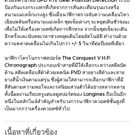
ป้องกันแรงกระแทกที่เกิดจากการสั่นสะเทือนรุนแรงหรือ
สนามแม่เหล็กแรงสูง ซึ่งเมื่อนาฬิกาตรวจจับความเคลื่อนไหว
เฉียบพลันหรือสนามแม่เหล็ก ชุดเข็มต่างๆ จะหยุดเดินชั่วขณะ
เพื่อไม่ให้เครื่องควอตซ์เกิดการสึกหรอ จากนั้นชุดเข็มจะเดิน
อีกครั้งและนับทดเวลาช่วงหยุดเดินโดยอัตโนมัติ ทำงานด้วย
ความคลาดเคลื่อนไม่เกินไปกว่า +/- 5 วินาทีต่อปีเลยทีเดียว
นาฬิกาโครโนกราฟสปอร์ต The Conquest V.H.P.
Chronograph ประกอบเข้าสายที่มีให้เลือกระหว่างสตีลปัด
ด้าน สตีลเคลือบสีดำด้วยเทคนิค PVD สายยางสีดำและสาย
ยางสีน้ำเงินตามแต่รุ่น ซึ่งผู้สวมใส่สามารถเลือกนาฬิกาที่มี
สีสันตามความพอใจและรสนิยมส่วนตัวได้อย่างหลากหลาย
ทั้งนี้ผลงานเรียบหรูแต่แลดูสปอร์ตของ Longines ถือเป็นอีก
หนึ่งในหลักไมล์สำคัญสำหรับวงการนาฬิกาควอตซ์ชั้นสูงที่
เป็นมากกว่าเครื่องควอตซ์ทั่วไป
เนื้อหาที่เกี่ยวข้อง