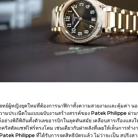
ผู้หญิงยุคใหม่ที่ต้องการนาฬิกาทั้งความสวยงามและคุ้มค่า น
ความประณีตในแบบฉบับงานสร้างสรรค์ของ Patek Philippe ผ่านรายล
ย่างพิถีพิถันทั้งตัวเลขอารบิกในลุคทันสมัย เคลือบสารเรืองแสงให้
กคริสตัลแซฟไฟร์ทรงโดม เช่นเดียวกับฝาหลังที่เผยให้เห็นการทำงาน
atek Philippe ที่ได้รับการจดสิทธิบัตรแล้ว ไม่ว่าจะเป็น สปริ