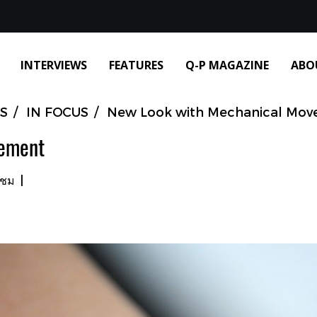
INTERVIEWS
FEATURES
Q-P MAGAZINE
ABO
S
IN FOCUS
New Look with Mechanical Mo
vement
าชม
|