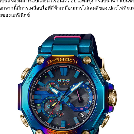
วามเป็นสิริมงคล กรอบและตัวเรือนเคลือบไอพีสีรุ้ง กรอบนาฬิกาเป็นช
ากนี้มีการเคลือบไอพีสีฟ้าเหมือนการไล่เฉดสีของเปลวไฟที่ผสมผ
ัสของนกฟีนิกซ์