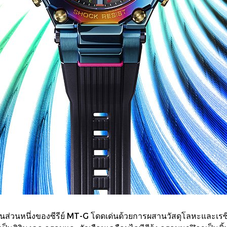
้เป็นส่วนหนึ่งของซีรีย์ MT-G โดดเด่นด้วยการผสานวัสดุโลหะแ