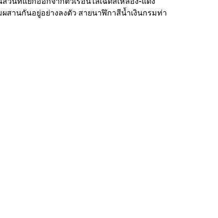
ิ้นส่วนที่แยกออกจากตัวเรือนไล่เฉดสีเหลือง-แดง
สานกันอยู่อย่างลงตัว สายนาฬิกาสีน้ำเงินกรมท่า