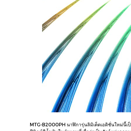
MTG-B2000PH นาฬิการุ่นลิมิเต็ดเอดิชั่นใหม่นี