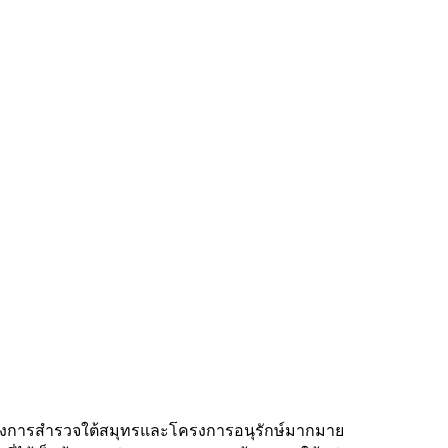
งโครงการสำรวจใต้สมุทรและโครงการอนุรักษ์มากมาย