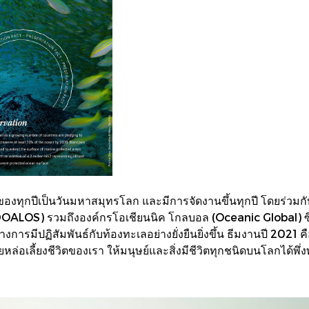
ายนของทุกปีเป็นวันมหาสมุทรโลก และมีการจัดงานขึ้นทุกปี โดยร่
OALOS) รวมถึงองค์กรโอเชียนนิค โกลบอล (Oceanic Global) ซึ่
ารมีปฏิสัมพันธ์กับท้องทะเลอย่างยั่งยืนยิ่งขึ้น ธีมงานปี 2021 ค
ล่อเลี้ยงชีวิตของเรา ให้มนุษย์และสิ่งมีชีวิตทุกชนิดบนโลกได้พึ่