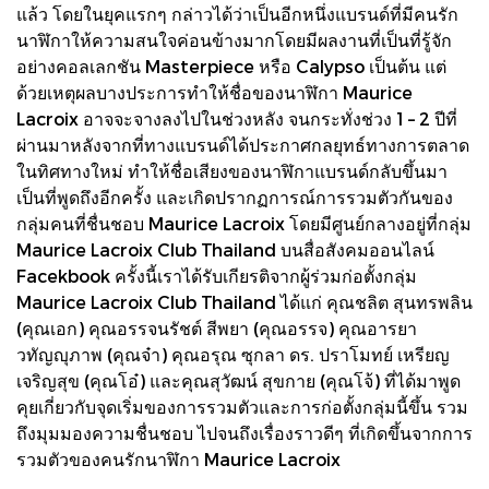
แล้ว โดยในยุคแรกๆ กล่าวได้ว่าเป็นอีกหนึ่งแบรนด์ที่มีคนรัก
นาฬิกาให้ความสนใจค่อนข้างมากโดยมีผลงานที่เป็นที่รู้จัก
อย่างคอลเลกชัน Masterpiece หรือ Calypso เป็นต้น แต่
ด้วยเหตุผลบางประการทำให้ชื่อของนาฬิกา Maurice
Lacroix อาจจะจางลงไปในช่วงหลัง จนกระทั่งช่วง 1 – 2 ปีที่
ผ่านมาหลังจากที่ทางแบรนด์ได้ประกาศกลยุทธ์ทางการตลาด
ในทิศทางใหม่ ทำให้ชื่อเสียงของนาฬิกาแบรนด์กลับขึ้นมา
เป็นที่พูดถึงอีกครั้ง และเกิดปรากฏการณ์การรวมตัวกันของ
กลุ่มคนที่ชื่นชอบ Maurice Lacroix โดยมีศูนย์กลางอยู่ที่กลุ่ม
Maurice Lacroix Club Thailand บนสื่อสังคมออนไลน์
Facekbook ครั้งนี้เราได้รับเกียรติจากผู้ร่วมก่อตั้งกลุ่ม
Maurice Lacroix Club Thailand ได้แก่ คุณชลิต สุนทรพลิน
(คุณเอก) คุณอรรจนรัชต์ สีพยา (คุณอรรจ) คุณอารยา
วทัญญุภาพ (คุณจ๋า) คุณอรุณ ซุกลา ดร. ปราโมทย์ เหรียญ
เจริญสุข (คุณโอ๋) และคุณสุวัฒน์ สุขกาย (คุณโจ้) ที่ได้มาพูด
คุยเกี่ยวกับจุดเริ่มของการรวมตัวและการก่อตั้งกลุ่มนี้ขึ้น รวม
ถึงมุมมองความชื่นชอบ ไปจนถึงเรื่องราวดีๆ ที่เกิดขึ้นจากการ
รวมตัวของคนรักนาฬิกา Maurice Lacroix