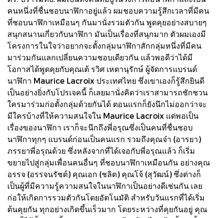
คนหนึ่งที่ชื่นชอบนาฬิกาอยู่แล้ว ผมชอบความรู้สึกเวลาที่มีคน
ที่ชอบนาฬิกาเหมือนๆ กันมานั่งรวมตัวกัน พูดคุยอย่างสบายๆ
สนุกสนานเกี่ยวกับนาฬิกา มันเป็นเรื่องที่สนุกมาก ตัวผมเองมี
โครงการในใจว่าอยากจะตั้งกลุ่มนาฬิกาสักกลุ่มหนึ่งที่มีคน
มาร่วมกันแลกเปลี่ยนความชอบเดียวกัน แล้วพอดีว่าได้มี
โอกาสได้พูดคุยกับคุณเต้ รวิศ เหตานุรักษ์ ผู้จัดการแบรนด์
นาฬิกา Maurice Lacroix ประเทศไทย ซึ่งเขาเองก็รู้สึกยินดี
เป็นอย่างยิ่งกับโปรเจคนี้ ก็เลยมานั่งคิดว่าเราสามารถชักชวน
ใครมาร่วมก่อตั้งกลุ่มด้วยกันได้ ตอนแรกก็ยังนึกไม่ออกว่าจะ
มีใครบ้างที่ให้ความสนใจใน Maurice Lacroix แต่พอเป็น
เรื่องของนาฬิกา เราก็จะนึกถึงพี่อรุณซึ่งเป็นคนที่ชื่นชอบ
นาฬิกาทุกๆ แบรนด์ก่อนเป็นคนแรก รวมถึงคุณจ๋า (อารยา)
ภรรยาพี่อรุณด้วย ซึ่งหลังจากที่ได้เจอกับพี่อรุณแล้ว ก็เริ่ม
ขยายไปสู่กลุ่มเพื่อนคนอื่นๆ ที่ชอบนาฬิกาเหมือนกัน อย่างคุณ
อรรจ (อรรจนรัชต์) คุณเอก (ชลิต) คุณโจ้ (สุวัฒน์) ซึ่งต่างก็
เป็นผู้ที่มีความรู้ความสนใจในนาฬิกาเป็นอย่างดีเช่นกัน เลย
ก่อให้เกิดการรวมตัวกันโดยอัตโนมัติ สำหรับวันแรกที่ได้เริ่ม
ต้นคุยกัน ทุกอย่างเกิดขึ้นเร็วมาก โดยระหว่างที่คุยกันอยู่ คุณ