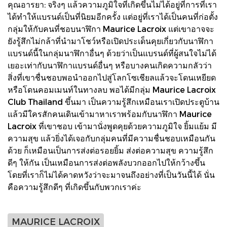
คุณอารยา: จริงๆ แล้วความภูมิใจที่เกิดขึ้นไม่ได้อยู่ที่การที่เรา
ได้ทำให้แบรนด์เป็นที่นิยมอีกครั้ง แต่อยู่ที่เราได้เป็นคนที่ก่อตั้ง
กลุ่มให้กับคนที่ชอบนาฬิกา Maurice Lacroix แต่เขาอาจจะ
ยังรู้สึกไม่กล้าที่นำมาโชว์หรือเปิดประเด็นคุยเกี่ยวกับนาฬิกา
แบรนด์นี้ในกลุ่มนาฬิกาอื่นๆ ด้วยว่าเป็นแบรนด์ที่ผู้สนใจไม่ได้
เยอะเท่ากับนาฬิกาแบรนด์อื่นๆ หรือบางคนเกิดความกลัวว่า
สิ่งที่เขาชื่นชอบพอนำออกไปสู่โลกโซเชียลแล้วจะโดนเหยียด
หรือโดนคอมเมนท์ในทางลบ พอได้มีกลุ่ม Maurice Lacroix
Club Thailand ขึ้นมา เป็นความรู้สึกเหมือนเราเปิดประตูบ้าน
แล้วมีใครสักคนเดินเข้ามาหาเราพร้อมกับนาฬิกา Maurice
Lacroix ที่เขาชอบ เข้ามานั่งพูดคุยด้วยความภูมิใจ ยิ้มแย้ม มี
ความสุข แล้วยิ่งได้เจอกับกลุ่มคนที่มีความชื่นชอบเหมือนกัน
ด้วย ก็เหมือนเป็นการส่งต่อรอยยิ้ม ส่งต่อความสุข ความรู้สึก
ดีๆ ให้กัน เป็นเหมือนการส่งต่อพลังบวกออกไปให้กว้างขึ้น
โดยที่เราก็ไม่ได้คาดหวังว่าจะมาจนถึงอย่างที่เป็นวันนี้ได้ นั่น
คือความรู้สึกดีๆ ที่เกิดขึ้นกับพวกเราค่ะ
MAURICE LACROIX