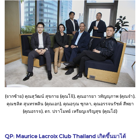
(จากซ้าย) คุณสุวัฒน์ สุขกาย (คุณโจ้), คุณอารยา วทัญญุภาพ (คุณจ๋า),
คุณชลิต สุนทรพลิน (คุณเอก), คุณอรุณ ซุกลา, คุณอรรจนรัชต์ สีพยา
(คุณอรรจ), ดร. ปราโมทย์ เหรียญเจริญสุข (คุณโอ๋)
QP: Maurice Lacroix Club Thailand เกิดขึ้นมาได้