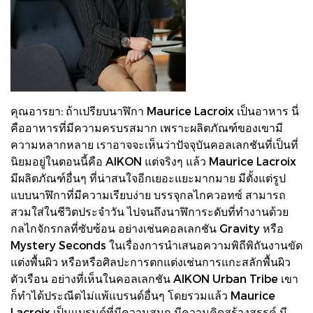
คุณอารยา: ถ้าเปรียบนาฬิกา Maurice Lacroix เป็นอาหาร นี่
คืออาหารที่มีความครบรสมาก เพราะผลิตภัณฑ์ของเขามี
ความหลากหลาย เราอาจจะเห็นว่าปัจจุบันคอลเลกชันที่เป็นที่
นิยมอยู่ในตอนนี้คือ AIKON แต่จริงๆ แล้ว Maurice Lacroix
มีผลิตภัณฑ์อื่นๆ ที่น่าสนใจอีกเยอะแยะมากมาย มีตั้งแต่รูป
แบบนาฬิกาที่มีความเรียบง่าย บรรจุกลไกควอทซ์ สามารถ
สวมใส่ในชีวิตประจำวัน ไปจนถึงนาฬิการะดับที่ทำงานด้วย
กลไกจักรกลที่ซับซ้อน อย่างเช่นคอลเลกชัน Gravity หรือ
Mystery Seconds ในเรื่องการนำเสนอความพิถีพิถันงานขัด
แต่งพื้นผิว หรือหรือศิลปะการตกแต่งเช่นการแกะสลักพื้นผิว
ตัวเรือน อย่างที่เห็นในคอลเลกชัน AIKON Urban Tribe เขา
ก็ทำได้ประณีตไม่แพ้แบรนด์อื่นๆ โดยรวมแล้ว Maurice
Lacroix เป็นแบรนด์ที่มีความสนุก มีความคิดสร้างสรรค์ มี