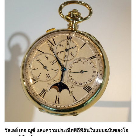
วัลเลย์ เดอ ฌูซ์ และความประณีตพิถีพิถันในแบบฉบับของโอ