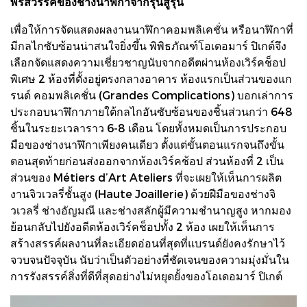
พรสวรรค์ของช่างนาฬิกาจากรุ่นสู่รุ่น
เพื่อให้การจัดแสดงผลงานนาฬิกาคอมพลิเคชั่น หรือนาฬิกาที่
มีกลไกซับซ้อนน่าสนใจยิ่งขึ้น พิพิธภัณฑ์โอเดอมาร์ ปิเกต์จึง
เลือกจัดแสดงความเชี่ยวชาญนับจากอดีตผ่านห้องเวิร์คช็อป
พิเศษ 2 ห้องที่ตั้งอยู่ตรงกลางอาคาร ห้องแรกเป็นส่วนของแก
รนด์ คอมพลิเคชั่น (Grandes Complications) บอกเล่าการ
ประกอบนาฬิกาภายใต้กลไกอันซับซ้อนของชิ้นส่วนกว่า 648
ชิ้นในระยะเวลาราว 6-8 เดือน โดยทั้งหมดเป็นการประกอบ
มือของช่างนาฬิกาเพียงคนเดียว ตั้งแต่ขั้นตอนแรกจนถึงขั้น
ตอนสุดท้ายก่อนส่งออกจากห้องเวิร์คช้อป ส่วนห้องที่ 2 เป็น
ส่วนของ Métiers d’Art Ateliers ที่จะเผยให้เห็นการผลิต
งานจิวเวลรี่ชั้นสูง (Haute Joaillerie) ด้วยฝีมือของช่างจิ
วเวลรี่ ช่างอัญมณี และช่างสลักผู้มีความชำนาญสูง หากมอง
ย้อนกลับไปยังอดีตห้องเวิร์คช็อปทั้ง 2 ห้อง เผยให้เห็นการ
สร้างสรรค์ผลงานที่ละเอียดอ่อนที่สุดที่แบรนด์ยังคงรักษาไว้
จวบจนปัจจุบัน นับว่าเป็นตัวอย่างที่ชัดเจนของความมุ่งมั่นใน
การรังสรรค์สิ่งที่ดีที่สุดอย่างไม่หยุดยั้งของโอเดอมาร์ ปิเกต์