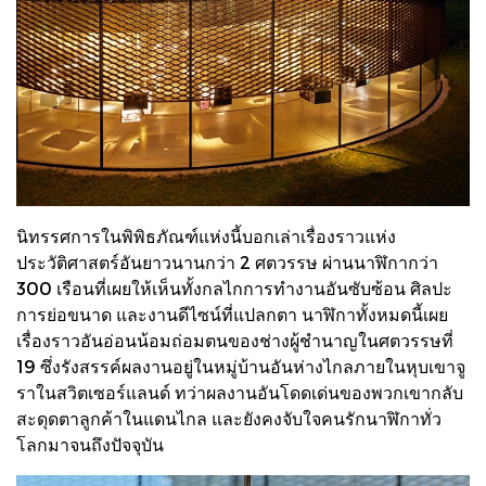
นิทรรศการในพิพิธภัณฑ์แห่งนี้บอกเล่าเรื่องราวแห่ง
ประวัติศาสตร์อันยาวนานกว่า 2 ศตวรรษ ผ่านนาฬิกากว่า
300 เรือนที่เผยให้เห็นทั้งกลไกการทำงานอันซับซ้อน ศิลปะ
การย่อขนาด และงานดีไซน์ที่แปลกตา นาฬิกาทั้งหมดนี้เผย
เรื่องราวอันอ่อนน้อมถ่อมตนของช่างผู้ชำนาญในศตวรรษที่
19 ซึ่งรังสรรค์ผลงานอยู่ในหมู่บ้านอันห่างไกลภายในหุบเขาจู
ราในสวิตเซอร์แลนด์ ทว่าผลงานอันโดดเด่นของพวกเขากลับ
สะดุดตาลูกค้าในแดนไกล และยังคงจับใจคนรักนาฬิกาทั่ว
โลกมาจนถึงปัจจุบัน