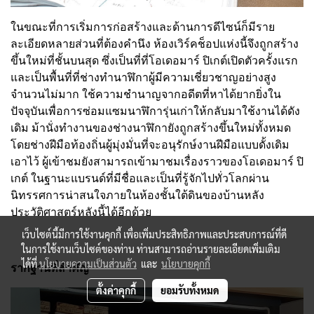
ในขณะที่การเริ่มการก่อสร้างและด้านการดีไซน์ก็มีราย
ละเอียดหลายส่วนที่ต้องคำนึง ห้องเวิร์คช็อปแห่งนี้จึงถูกสร้าง
ขึ้นใหม่ที่ชั้นบนสุด ซึ่งเป็นที่ที่โอเดอมาร์ ปิเกต์เปิดตัวครั้งแรก
และเป็นพื้นที่ที่ช่างทำนาฬิกาผู้มีความเชี่ยวชาญอย่างสูง
จำนวนไม่มาก ใช้ความชำนาญจากอดีตที่หาได้ยากยิ่งใน
ปัจจุบันเพื่อการซ่อมแซมนาฬิการุ่นเก่าให้กลับมาใช้งานได้ดัง
เดิม ม้านั่งทำงานของช่างนาฬิกายังถูกสร้างขึ้นใหม่ทั้งหมด
โดยช่างฝีมือท้องถิ่นผู้มุ่งมั่นที่จะอนุรักษ์งานฝีมือแบบดั้งเดิม
เอาไว้ ผู้เข้าชมยังสามารถเข้ามาชมเรื่องราวของโอเดอมาร์ ปิ
เกต์ ในฐานะแบรนด์ที่มีชื่อและเป็นที่รู้จักไปทั่วโลกผ่าน
นิทรรศการน่าสนใจภายในห้องชั้นใต้ดินของบ้านหลัง
ประวัติศาสตร์หลังนี้ได้อีกด้วย
เว็บไซต์นี้มีการใช้งานคุกกี้ เพื่อเพิ่มประสิทธิภาพและประสบการณ์ที่ดี
ในการใช้งานเว็บไซต์ของท่าน ท่านสามารถอ่านรายละเอียดเพิ่มเติม
ได้ที่
นโยบายความเป็นส่วนตัว
และ
นโยบายคุกกี้
รากฐานที่สำคัญ
ตั้งค่าคุกกี้
ยอมรับทั้งหมด