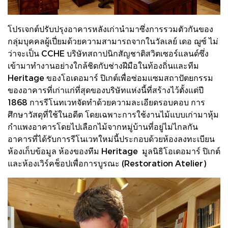
โปรเจกต์ปรับปรุงอาคารหลังเก่านำมาซึ่งการรวมตัวกันของ
กลุ่มบุคคลผู้เปี่ยมด้วยความสามารถจากในวัลเลย์ เดอ ฌูซ์ ไม่
ว่าจะเป็น CCHE บริษัทสถาปนิกสัญชาติสวิตเซอร์แลนด์ซึ่ง
เข้ามาทำงานอย่างใกล้ชิดกับช่างฝีมือในท้องถิ่นและทีม
Heritage ของโอเดอมาร์ ปิเกต์เพื่อซ่อมแซมสถาปัตยกรรม
ของอาคารที่เก่าแก่ที่สุดของบริษัทแห่งนี้ที่สร้างไว้ตั้งแต่ปี
1868 การรีโนทเวทจัดทำด้วยความละเอียดรอบคอบ การ
ศึกษาวัสดุที่ใช้ในอดีต โดยเฉพาะการใช้งานไม้แบบเก่ามาหุ้ม
กำแพงอาคารโดยไปเลือกไม้จากหมู่บ้านที่อยู่ไม่ไกลกัน
อาคารที่ได้รับการรีโนเวทใหม่นี้ประกอบด้วยห้องลงทะเบียน
ห้องเก็บข้อมูล ห้องของทีม Heritage มูลนิธิโอเดอมาร์ ปิเกต์
และห้องเวิร์คช็อปเพื่อการบูรณะ (Restoration Atelier)