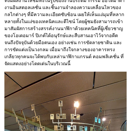
ทั้งมีผลงานให้ชมทั้งในรูปของงานประติมากรรม ออโตมาตา
งานอินสตอลเลชั่น และชิ้นงานจำลองความเคลื่อนไหวของ
กลไกต่างๆ ที่มีความละเอียดซับซ้อน เผยให้เห็นแง่มุมที่หลาก
หลายทั้งในแง่ของเทคนิคและดีไซน์ โดยผู้ชมยังสามารถเข้า
มาสัมผัสการสร้างสรรค์งานนาฬิกาด้วยเทคนิคที่ผู้เชี่ยวชาญ
ของโอเดอมาร์ ปิเกต์ได้อนุรักษ์และสืบสานเอาไว้จากอดีต
จนถึงปัจจุบันด้วยมือตนเอง อย่างเช่น การขัดลายซาติน และ
การขัดแต่งเป็นวงกลม เมื่อมาถึงใจกลางของอาคารทรง
เกลียวทุกคนจะได้พบกับเหล่านาฬิกาแกรนด์ คอมพลิเคชั่น ที่
จัดแสดงอย่างโดดเด่นในบริเวณนี้