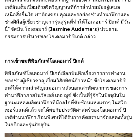
เกต์อันเต็มเปี่ยมด้วยจิตวิญญาณที่ก้าวล้ำนำสมัยอยู่เสมอ
เหนือสิ่งอื่นใด เราต้องขอบคุณและยกย่องช่างทำนาฬิกาและ
ช่างฝีมือผู้เชี่ยวชาญจากรุ่นสู่รุ่นที่ทำให้โอเดอมาร์ ปิเกต์ มีวัน
นี้” จัสมิน โอเดอมาร์ (Jasmine Audemars) ประธาน
กรรมการบริหารของโอเดอมาร์ ปิเกต์ กล่าว
การเข้าชมพิพิธภัณฑ์โอเดอมาร์ ปิเกต์
พิพิธภัณฑ์โอเดอมาร์ ปิเกต์เลือกบันทึกเรื่องราวการทำงาน
ของช่างผู้เชี่ยวชาญเปี่ยมวิสัยทัศน์ก้าวหน้า ซึ่งโอเดอมาร์ ปิ
เกต์ให้ความสำคัญเสมอมา หลังบอกเล่าพัฒนาการของการ
ทำนาฬิกาภายในวัลเลย์ เดอ ฌูซ์ ซึ่งเป็นที่รู้จักในปัจจุบันใน
ฐานะแหล่งผลิตนาฬิกาที่มีกลไกที่ซับซ้อนแห่งแรกๆ ในสวิต
เซอร์แลนด์แล้ว จะได้พบกับประวัติศาสตร์ของโอเดอมาร์ ปิ
เกต์ผ่านนาฬิกาเรือนพิเศษที่ได้รับการคัดสรรมาจัดแสดงทั้งรุ่น
ในอดีตและรุ่นปัจจุบัน