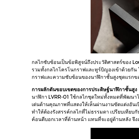
กลไกซับซ้อนเป็นข้อพิสูจน์ถึงประวัติศาสตร์ของ 
รวมทั้งกลไกโครโนกราฟและทูร์บิญองเข้าด้วยกัน
กราฟและความซับซ้อนของนาฬิกาชั้นสูงชุดแรกขอ
การผลักดันขอบเขตของการประดิษฐ์นาฬิกาชั้นสูง
นาฬิกา LVRR-01 ใช้กลไกชุดใหม่ทั้งหมดที่พัฒน
เด่นด้านคุณภาพที่แสดงให้เห็นผ่านงานขัดแต่งอั
ทำให้ต้องรังสรรค์กลไกที่ไม่ธรรมดา เปรียบเท
ค้อนตีบอกเวลาที่ด้านหน้า แทนที่จะอยู่ด้านหล