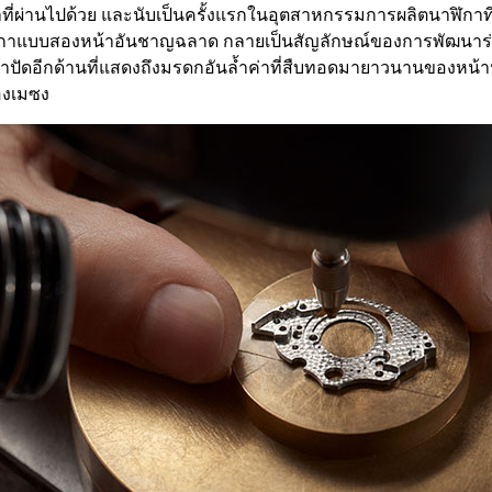
ค่าเวลาที่ผ่านไปด้วย และนับเป็นครั้งแรกในอุตสาหกรรมการผลิตนาฬิก
ฬิกาแบบสองหน้าอันชาญฉลาด กลายเป็นสัญลักษณ์ของการพัฒนาร่ว
บหน้าปัดอีกด้านที่แสดงถึงมรดกอันล้ำค่าที่สืบทอดมายาวนานของ
องเมซง