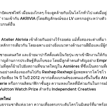
ดแซฟไฟร์ เมื่อมองไกลๆ ก็จะดูคล้ายกับเป็นโลโกทั่วไป แต่เมื่อดู
วมเข้ากับ AKRIVIA (โดยสัญลักษณ์ของ LV แทรกอยู่ระหว่างตัว I แล
รนด์อื่น
ier Akrivia เข้าด้วยกันอย่างไร้รอยต่อ แม้ทั้งสองจะต่างที่มา แ
หลักการเดียวกัน โดยเฉพาะอย่างยิ่งแนวทางด้านงานฝีมือและมีผู้ก่อตั
ยแดนสวิส และย้ายมาปารีสตั้งแต่เป็นวัยรุ่น เขาเข้าฝึกงานให้กับบริ
่ยวชาญด้านการประดิษฐ์หีบเก็บของ โดยมีลูกค้าคนสำคัญอย่าง Empr
ี่สุดก็ย้ายไปยังสถานที่ขนาดใหญ่ใน Asnières ที่ซึ่งเป็นสถานที่ผ
ำเนินอย่างคล้องจองกันไปกับ Rexhep Rexhepi ผู้อพยพจากโคโซโว บ้า
วัยเพียง 14 ปี ในปี 2012 เขาก่อตั้งแบรนด์ของตนเองขึ้นในชื่อ At
erie หรือการผลิตนาฬิกาชั้นสูง ความหลงใหลที่มีค่วมกันในการผล
is Vuitton Watch Prize สำหรับ Independent Creatives
บทใหม่
กับธรรมชาติแห่งเวลา ความเที่ยงตรงรระดับโครโนมิเตอร์ที่มาพร้อ