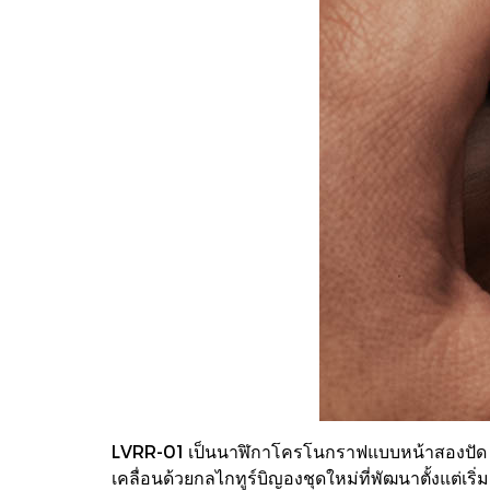
LVRR-01 เป็นนาฬิกาโครโนกราฟแบบหน้าสองปัด (หน
เคลื่อนด้วยกลไกทูร์บิญองชุดใหม่ที่พัฒนาตั้งแต่เร