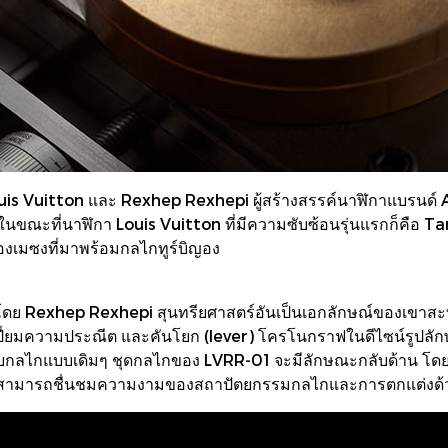
Louis Vuitton และ Rexhep Rexhepi ผู้สร้างสรรค์นาฬิกาแบรนด์ 
 ในขณะที่นาฬิกา Louis Vuitton ที่มีความซับซ้อนรุ่นแรกก็คื
งเมซงที่มาพร้อมกลไกทูร์บิญอง
าโดย Rexhep Rexhepi สุนทรียศาสตร์อันเป็นเอกลักษณ์ของเขาสะ
นเปี่ยมความประณีต และคันโยก (lever) โครโนกราฟในดีไซน์รูปล
ียบกับกลไกแบบเดิมๆ ชุดกลไกของ LVRR-01 จะมีลักษณะกลับด้า
ัง จึงสามารถชื่นชมความงามของสถาปัตยกรรมกลไกและการตกแต่งด้