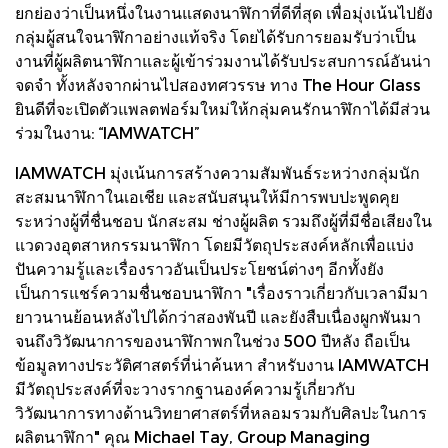
ยกย่องว่าเป็นหนึ่งในงานแสดงนาฬิกาที่ดีที่สุด เพื่อมุ่งเน้นไปยัง
กลุ่มผู้สนใจนาฬิกาอย่างแท้จริง โดยได้รับการยอมรับว่าเป็น
งานที่ผู้ผลิตนาฬิกาและผู้เข้าร่วมงานได้รับประสบการณ์อันน่า
จดจำ ทั้งหลังจากผ่านไปสองทศวรรษ ทาง The Hour Glass
ยินดีที่จะเปิดตัวแพลตฟอร์มใหม่ให้กลุ่มคนรักนาฬิกาได้มีส่วน
ร่วมในงาน: “IAMWATCH”
IAMWATCH มุ่งเน้นการสร้างความสัมพันธ์ระหว่างกลุ่มนัก
สะสมนาฬิกาในเอเชีย และสนับสนุนให้มีการพบปะพูดคุย
ระหว่างผู้ที่ชื่นชอบ นักสะสม ช่างผู้ผลิต รวมถึงผู้ที่มีชื่อเสียงใน
แวดวงอุตสาหกรรมนาฬิกา โดยมีวัตถุประสงค์หลักเพื่อแบ่ง
ปันความรู้และเรื่องราวอันเป็นประโยชน์ต่างๆ อีกทั้งยัง
เป็นการแชร์ความชื่นชอบนาฬิกา "เรื่องราวเกี่ยวกับเวลามีมา
ยาวนานย้อนหลังไปได้กว่าสองพันปี และยังสืบเนื่องผูกพันมา
จนถึงวิวัฒนาการของนาฬิกาพกในช่วง 500 ปีหลัง ถือเป็น
ข้อมูลทางประวัติศาสตร์ที่น่าค้นหา สำหรับงาน IAMWATCH
มีวัตถุประสงค์ที่จะวางรากฐานองค์ความรู้เกี่ยวกับ
วิวัฒนาการทางด้านวิทยาศาสตร์ที่หลอมรวมกับศิลปะในการ
ผลิตนาฬิกา" คุณ Michael Tay, Group Managing