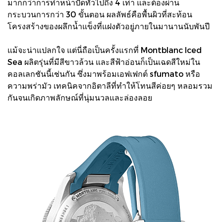
มากกว่าการทำหน้าปัดทั่วไปถึง 4 เท่า และต้องผ่าน
กระบวนการกว่า 30 ขั้นตอน ผลลัพธ์คือพื้นผิวที่สะท้อน
โครงสร้างของผลึกน้ำแข็งที่แฝงตัวอยู่ภายในมานานนับพันปี
แม้จะน่าแปลกใจ แต่นี่ถือเป็นครั้งแรกที่ Montblanc Iced
Sea ผลิตรุ่นที่มีสีขาวล้วน และสีฟ้าอ่อนก็เป็นเฉดสีใหม่ใน
คอลเลกชันนี้เช่นกัน ซึ่งมาพร้อมเอฟเฟกต์ sfumato หรือ
ความพร่ามัว เทคนิคจากอิตาลีที่ทำให้โทนสีค่อยๆ หลอมรวม
กันจนเกิดภาพลักษณ์ที่นุ่มนวลและล่องลอย